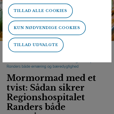
TILLAD ALLE COOKIES
KUN NØDVENDIGE COOKIES
TILLAD UDVALGTE
Forside
Nyhedsbreve: bæredygtighed i mejeribruget
Mormormad med et tvist: Sådan sikrer Regionshospitalet
Randers både ernæring og bæredygtighed
Mormormad med et
tvist: Sådan sikrer
Regionshospitalet
Randers både