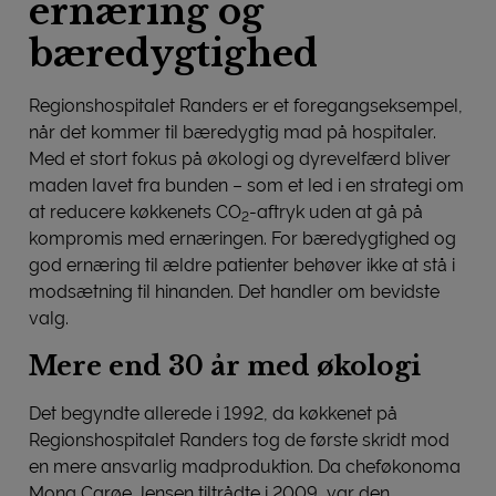
ernæring og
bæredygtighed
Regionshospitalet Randers er et foregangseksempel,
når det kommer til bæredygtig mad på hospitaler.
Med et stort fokus på økologi og dyrevelfærd bliver
maden lavet fra bunden – som et led i en strategi om
at reducere køkkenets CO
-aftryk uden at gå på
2
kompromis med ernæringen. For bæredygtighed og
god ernæring til ældre patienter behøver ikke at stå i
modsætning til hinanden. Det handler om bevidste
valg.
Mere end 30 år med økologi
Det begyndte allerede i 1992, da køkkenet på
Regionshospitalet Randers tog de første skridt mod
en mere ansvarlig madproduktion. Da cheføkonoma
Mona Carøe Jensen tiltrådte i 2009, var den