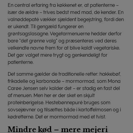
En central erfaring fra køkkenet er, at patienterne –
især de ældre – trives bedst med mad, de kender. En
valnøddepaté vækker sjældent begejstring, fordi den
er ukendt. Til gengæld fungerer en
grøntsagslasagne. Vegetarmenuerne hedder derfor
bare "det grønne valg" og præsenteres ved deres
velkendte navne frem for at blive kaldt vegetariske.
Det gør valget mere trygt og genkendeligt for
patienterne.
Det samme gælder de traditionelle retter: hakkebøf,
frikadelle og karbonade – mormormad, som Mona
Carøe Jensen selv kalder det – er stadig en fast del
af menuen. Men her er der sket en skjult
proteinberigelse. Hestebønnepuré bruges som
sovsejævner og tilsættes både i kartoffelmosen og i
kødretterne. Det er mormormad med et tvist.
Mindre kød – mere mejeri