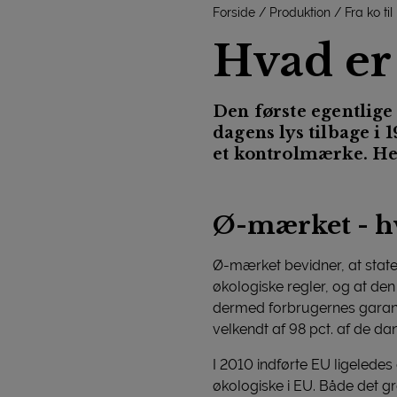
Forside
Produktion
Fra ko til
Hvad er
Den første egentlige
dagens lys tilbage i
et kontrolmærke. He
Ø-mærket - hv
Ø-mærket bevidner, at stat
økologiske regler, og at de
dermed forbrugernes garant
velkendt af 98 pct. af de da
I 2010 indførte EU ligelede
økologiske i EU. Både det 