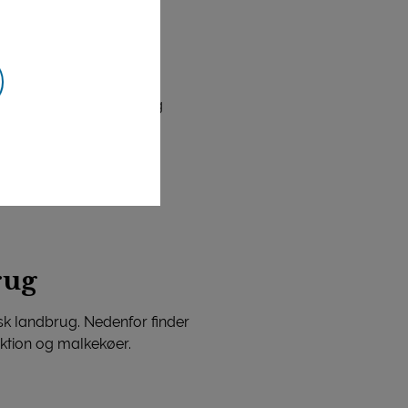
rende sanering af
ang tid, som hvis en
om ordinerer medicin og
edet skal der bruges
rug
sk landbrug. Nedenfor finder
uktion og malkekøer.