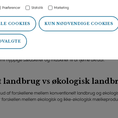
alve systematisk. Det er dog tilladt på bedrifter med igangvæ
Præferencer
Statistik
Marketing
udpleje (dvs. kobørste) i alle staldafsnit og på græsmark
LLE COOKIES
KUN NØDVENDIGE COOKIES
et med medicin, så må mælk og kød ikke sælges i dobbelt så l
et behandlet med samme medicin. Det skal være dyrlægen, s
en evt. efterbehandling.
DVALGTE
humankritisk antibiotika til kvæg, gældende pr. 1. juni 2019
gødning og sprøjtemidler på mælkeproducentens marker. I st
amt hyppige sædskifter og maskiner til at fjerne ukrudt.
 landbrug vs økologisk landb
 ud af forskellene mellem konventionelt landbrug og økologi
ser forskellen mellem økologisk og ikke-økologisk mælkeprod