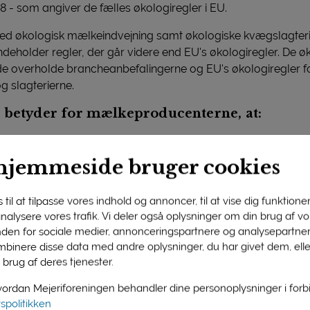
 som angiver de fælles økologiregler i EU.
d økologisk mælkeindvejning samt økologiske kvægslagterier
deholder regler, der går videre end EU's økologiregler. De ø
 overholde brancheanbefalingerne og EU's økologiregler f
g slagterierne.
r betyder for mælkeproducenterne, at:
00% økologisk foder, og mindst 60% af den daglige foderrat
ke bruges foderstoffer, der indeholder eller er fremstillet ve
hjemmeside bruger cookies
 (GMO).
il græsarealer fra 15. april til 1. november, når vejrforholde
til at tilpasse vores indhold og annoncer, til at vise dig funktioner 
 tillader det. Udgangspunktet er at dyrene selv skal kunne v
 analysere vores trafik. Vi deler også oplysninger om din brug af 
nden for sociale medier, annonceringspartnere og analysepartner
binere disse data med andre oplysninger, du har givet dem, ell
å sammen mindst ét døgn efter fødslen. Kalven skal fodres
 brug af deres tjenester.
rdan Mejeriforeningen behandler dine personoplysninger i for
 ikke sælges ud af landet.
vspolitikken