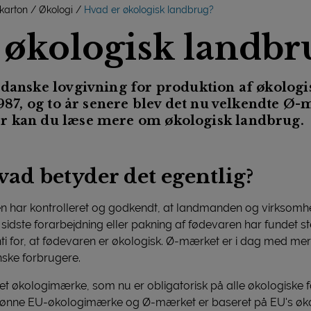
 karton
Økologi
Hvad er økologisk landbrug?
 økologisk landbr
 danske lovgivning for produktion af økologi
 1987, og to år senere blev det nu velkendte 
r kan du læse mere om økologisk landbrug.
ad betyder det egentlig?
en har kontrolleret og godkendt, at landmanden og virksom
n sidste forarbejdning eller pakning af fødevaren har fundet 
i for, at fødevaren er økologisk. Ø-mærket er i dag med me
nske forbrugere.
s et økologimærke, som nu er obligatorisk på alle økologiske
grønne EU-økologimærke og Ø-mærket er baseret på EU's øk