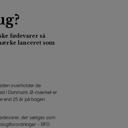
ug?
ske fødevarer så
Ø-mærke lanceret som
heden overholder de
sted i Danmark. Ø-mærket er
re end 25 år på bagen
 fødevarer, der sælges som
ologiforordninger – RFO