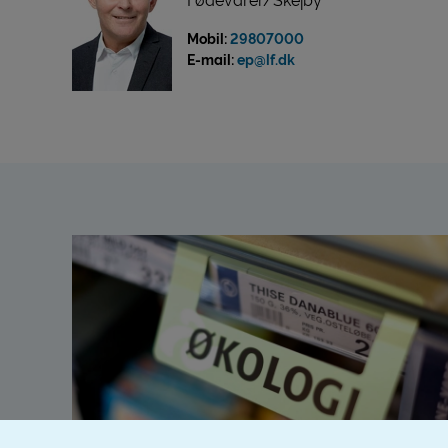
Fødevarer/Skejby
Mobil:
29807000
E-mail:
ep@lf.dk