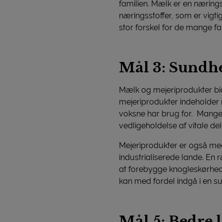
familien. Mælk er en næring
næringsstoffer, som er vigti
stor forskel for de mange fam
Mål 3: Sundhe
Mælk og mejeriprodukter bid
mejeriprodukter indeholder 
voksne har brug for. Mange 
vedligeholdelse af vitale de
Mejeriprodukter er også med
industrialiserede lande. En
at forebygge knogleskørhed 
kan med fordel indgå i en su
Mål 5: Bedre 