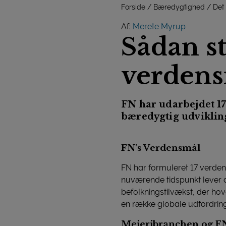
Forside
Bæredygtighed
Det
Af:
Merete Myrup
Sådan st
verden
FN har udarbejdet 1
bæredygtig udviklin
FN's Verdensmål
FN har formuleret 17 verden
nuværende tidspunkt lever d
befolkningstilvækst, der ho
en række globale udfordring
Mejeribranchen og F