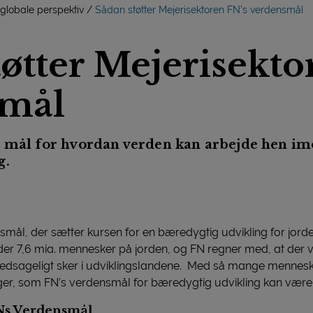
 globale perspektiv
Sådan støtter Mejerisektoren FN’s verdensmål
øtter Mejerisekto
smål
7 mål for hvordan verden kan arbejde hen i
g.
smål, der sætter kursen for en bæredygtig udvikling for jord
er 7,6 mia. mennesker på jorden, og FN regner med, at der vi
vedsageligt sker i udviklingslandene. Med så mange mennesker
er, som FN’s verdensmål for bæredygtig udvikling kan være m
Ns Verdensmål