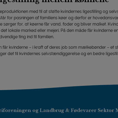
produktionen med til at støtte kvindernes ligestilling og sel
 står for pasningen af familiens køer og derfor er hovedansva
 sørger for, at køerne får vand, foder og bliver malket. Kvind
t lokale marked eller mejeri. På den måde får kvinderne en 
endige ting ind til familien.
får kvinderne – i kraft af deres job som mælkebønder – et s
er det til kvindernes selvstændiggørelse og en bedre ligesti
iforeningen og Landbrug & Fødevarer Sektor 