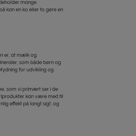
indeholder mange
så kan en ko eller to gøre en
en er, at mælk og
mineraler, som både børn og
tydning for udvikling og
e, som vi primært ser i de
riprodukter kan være med til
ig effekt på langt sigt, og