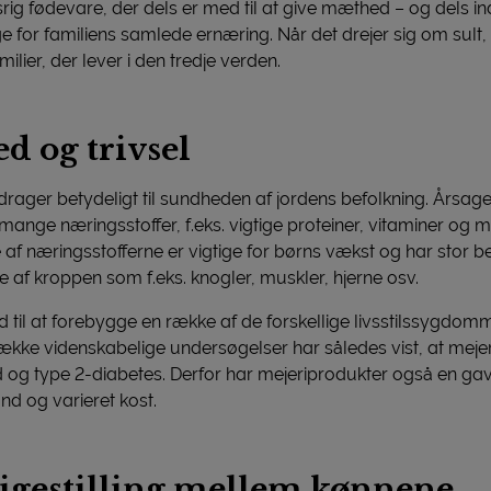
srig fødevare, der dels er med til at give mæthed – og dels 
ge for familiens samlede ernæring. Når det drejer sig om sult, 
ilier, der lever i den tredje verden.
d og trivsel
rager betydeligt til sundheden af jordens befolkning. Årsag
mange næringsstoffer, f.eks. vigtige proteiner, vitaminer og 
af næringsstofferne er vigtige for børns vækst og har stor be
le af kroppen som f.eks. knogler, muskler, hjerne osv.
 til at forebygge en række af de forskellige livsstilssygdomm
 række videnskabelige undersøgelser har således vist, at meje
og type 2-diabetes. Derfor har mejeriprodukter også en gavnl
nd og varieret kost.
ligestilling mellem kønnene