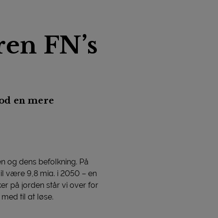
ren FN’s
mod en mere
en og dens befolkning. På
l være 9,8 mia. i 2050 – en
 på jorden står vi over for
ed til at løse.