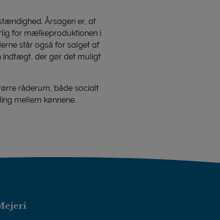
vstændighed. Årsagen er, at
rlig for mælkeproduktionen i
erne står også for salget af
indtægt, der gør det muligt
tørre råderum, både socialt
lling mellem kønnene.
Mejeri