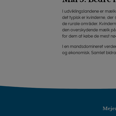
I udviklingslandene er mælke
det typisk er kvinderne, der
de rurale områder. Kvinderne
den overskydende mælk på de
for dem at købe de mest nødv
I en mandsdomineret verden 
og økonomisk. Samlet bidrag
Mejer