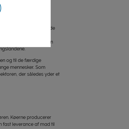
er ca. 120 millioner
klingslandene. Her har de
ægt til landbofamilien.
gende mejerier. Indtægten
ingslandene.
n og til de færdige
 mange mennesker. Som
ektoren, der således yder et
døren. Køerne producerer
 fast leverance af mad til