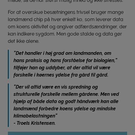
måde, så de har størst mulig frihed og ikke stresses.
For at overskue besætningens trivsel bruger mange
landmænd chip på hver enkelt ko, som leverer data
om koens aktivitet og angiver adfærdsændringer, der
kan indikere sygdom. Men gode stalde og data gør
det ikke alene.
”Det handler i høj grad om landmanden, om
hans praksis og hans forståelse for biologien,”
tilføjer han og uddyber, at der altid vil være
forskelle i køernes ydelse fra gård til gård.
”Der vil altid være en vis spredning og
strukturelle forskelle mellem gårdene. Men ved
hjælp af både data og godt håndværk kan alle
landmænd forbedre koens ydelse og mindske
klimabelastningen”
- Troels Kristensen.