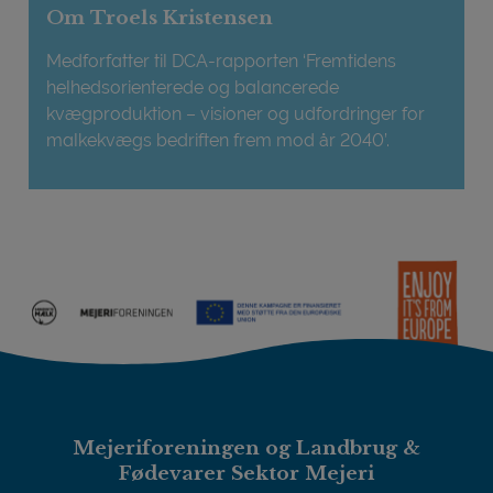
Om Troels Kristensen
Medforfatter til DCA-rapporten ‘Fremtidens
helhedsorienterede og balancerede
kvægproduktion – visioner og udfordringer for
malkekvægs bedriften frem mod år 2040’.
Mejeriforeningen og Landbrug &
Fødevarer Sektor Mejeri