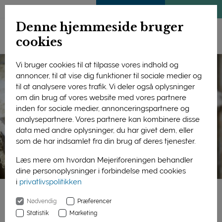
ENGLISH
MEDLEMSSIDE
KLIMATJEK
Denne hjemmeside bruger
cookies
Vi bruger cookies til at tilpasse vores indhold og
annoncer, til at vise dig funktioner til sociale medier og
til at analysere vores trafik. Vi deler også oplysninger
om din brug af vores website med vores partnere
inden for sociale medier, annonceringspartnere og
analysepartnere. Vores partnere kan kombinere disse
data med andre oplysninger, du har givet dem, eller
som de har indsamlet fra din brug af deres tjenester.
Læs mere om hvordan Mejeriforeningen behandler
dine personoplysninger i forbindelse med cookies
i
privatlivspolitikken
Nødvendig
Præferencer
Forside
Bæredygtighed
På gården
Statistik
Marketing
God farm management har betydning for