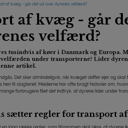
ort af kvæg - går det ud over dyrenes velfærd?
t af kvæg - går d
renes velfærd?
es tusindvis af køer i Danmark og Europa. M
revelfærden under transporterne? Lider dyren
denne artikel.
ndgås. Det sker almindeligvis, når kvæget skifter ejer og skal 
es hen til slagteriet. Medierne har ofte bragt historier om, h
mange forbrugere fået det indtryk, at dyrene lider under tran
 sætter regler for transport af
t en lang række regler, som tilsammen skal sikre, at dyrene ik