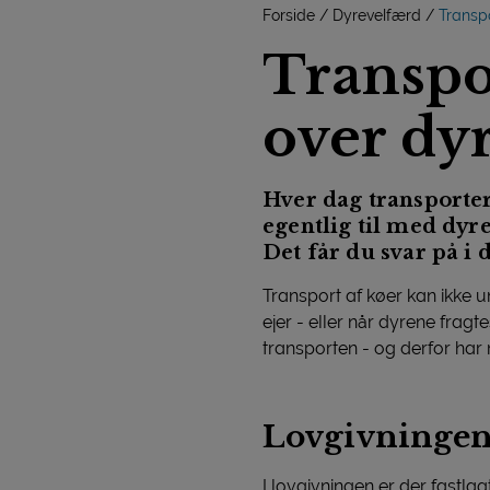
Forside
Dyrevelfærd
Transp
Transpor
over dy
Hver dag transporter
egentlig til med dy
Det får du svar på i 
Transport af køer kan ikke u
ejer - eller når dyrene fragt
transporten - og derfor har 
Lovgivningens
I lovgivningen er der fastlag