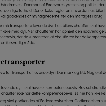
 håndhæves i Danmark af Fødevarestyrelsen og politiet, der s
rdentlige forhold. Der er f.eks. regler om, hvordan lastbiler t
n skal godkendes af myndighederne, før den må tages i brug.
der må transportere levende dyr. Lastbilens chauffør skal hav
il at køre med dyr. Når chaufføren har opnået den nødvendige 
bevis, der dokumenterer, at chaufføren har de kompetencer,
 en forsvarlig måde.
retransporter
ve for transport af levende dyr i Danmark og EU. Nogle af de
levende dyr, skal have et kompetencebevis. Beviset skal sikre
n chauffør ikke har dette kompetencebevis, så må han ikke k
 kvæg skal godkendes af Fødevarestyrelsen. Godkendelsen sikrer