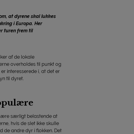
 om, at dyrene skal lukkes
mkring i Europa. Her
r turen frem til
ker af de lokale
lerne overholdes til punkt og
 er interesserede i, at det er
 til dyret.
opulære
t være særligt belastende at
rne, hvis de slet ikke skulle
 de andre dyr i flokken. Det