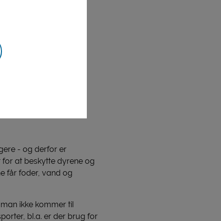
nsporter blev overholdt,
gere - og derfor er
 for at beskytte dyrene og
ne får foder, vand og
t man ikke kommer til
orter, bl.a. er der brug for