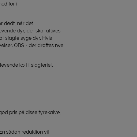
ed for i
r dødt, når det
evende dyr, der skal aflives.
at slagte syge dyr. Hvis
ivelser. OBS - der drøftes nye
vende ko til slagteriet.
god pris på disse tyrekalve,
n sådan reduktion vil