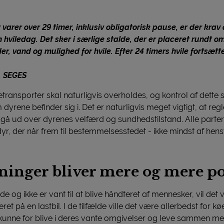
varer over 29 timer, inklusiv obligatorisk pause, er der krav
n hviledag. Det sker i særlige stalde, der er placeret rundt o
er, vand og mulighed for hvile. Efter 24 timers hvile fortsætte
, SEGES
transporter skal naturligvis overholdes, og kontrol af dette s
dyrene befinder sig i. Det er naturligvis meget vigtigt, at reg
et gå ud over dyrenes velfærd og sundhedstilstand.
Alle parter
, der når frem til bestemmelsesstedet - ikke mindst af hensyn
ninger bliver mere og mere p
ude og ikke er vant til at blive håndteret af mennesker, vil de
et på en lastbil. I de tilfælde ville det være allerbedst for køe
 kunne for blive i deres vante omgivelser og leve sammen med