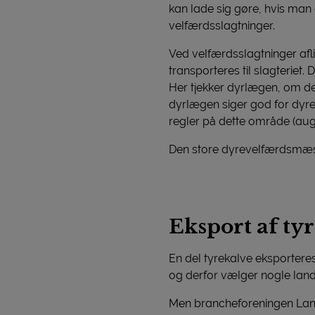
kan lade sig gøre, hvis man a
velfærdsslagtninger.
Ved velfærdsslagtninger afli
transporteres til slagteriet.
Her tjekker dyrlægen, om den
dyrlægen siger god for dyret,
regler på dette område (aug
Den store dyrevelfærdsmæssig
Eksport af ty
En del tyrekalve eksporteres
og derfor vælger nogle lan
Men brancheforeningen Land