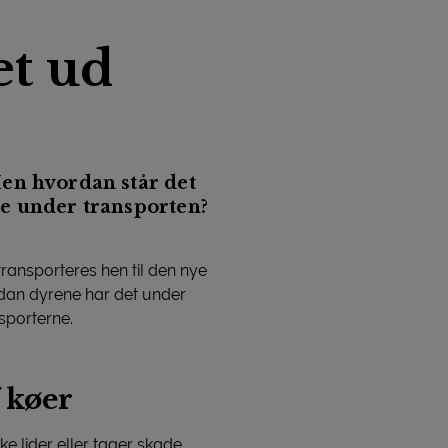
et ud
en hvordan står det
e under transporten?
transporteres hen til den nye
vordan dyrene har det under
sporterne.
 køer
ke lider eller tager skade