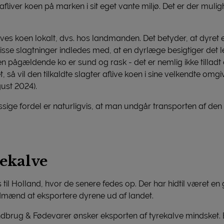
fliver koen på marken i sit eget vante miljø. Det er der muligh
ves koen lokalt, dvs. hos landmanden. Det betyder, at dyret e
 Disse slagtninger indledes med, at en dyrlæge besigtiger det l
 pågældende ko er sund og rask - det er nemlig ikke tilladt 
 så vil den tilkaldte slagter aflive koen i sine velkendte omg
ust 2024).
e fordel er naturligvis, at man undgår transporten af den le
rekalve
 til Holland, hvor de senere fedes op. Der har hidtil været en 
dmænd at eksportere dyrene ud af landet.
brug & Fødevarer ønsker eksporten af tyrekalve mindsket. E