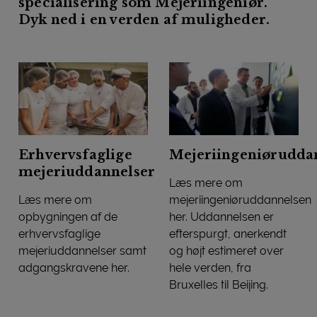
specialisering som Mejeriingeniør.
Dyk ned i en verden af muligheder.
Erhvervsfaglige
Mejeriingeniørudda
mejeriuddannelser
Læs mere om
Læs mere om
mejeriingeniøruddannelsen
opbygningen af de
her. Uddannelsen er
erhvervsfaglige
efterspurgt, anerkendt
mejeriuddannelser samt
og højt estimeret over
adgangskravene her.
hele verden, fra
Erhvervsfaglige mejeriuddannelser
Bruxelles til Beijing.
Mejeriingeniøruddannelsen