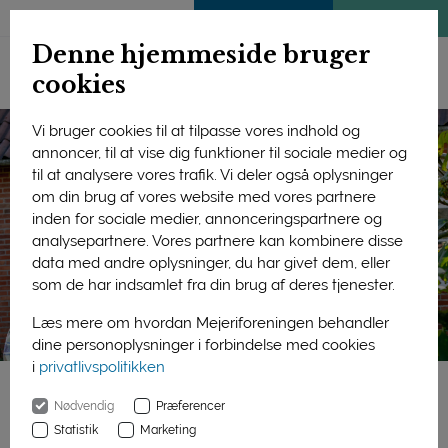
ENGLISH
MEDLEMSSIDE
KLIMATJEK
Denne hjemmeside bruger
cookies
Vi bruger cookies til at tilpasse vores indhold og
annoncer, til at vise dig funktioner til sociale medier og
til at analysere vores trafik. Vi deler også oplysninger
om din brug af vores website med vores partnere
inden for sociale medier, annonceringspartnere og
analysepartnere. Vores partnere kan kombinere disse
data med andre oplysninger, du har givet dem, eller
som de har indsamlet fra din brug af deres tjenester.
Læs mere om hvordan Mejeriforeningen behandler
dine personoplysninger i forbindelse med cookies
i
privatlivspolitikken
Nødvendig
Præferencer
Forside
Bæredygtighed
På gården
Statistik
Marketing
”At vide, at vi passer på noget vigtigt, har stor værdi for os”