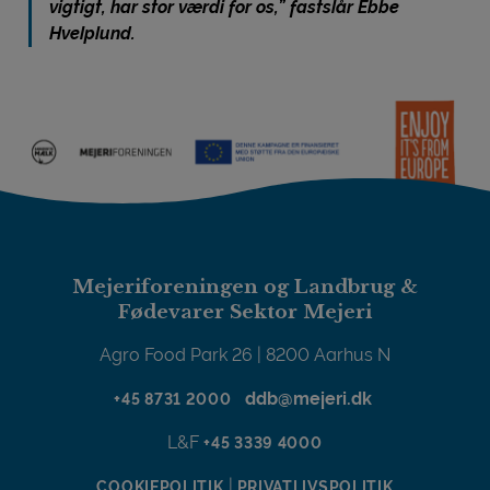
vigtigt, har stor værdi for os,” fastslår Ebbe
Hvelplund.
Mejeriforeningen og Landbrug &
Fødevarer Sektor Mejeri
Agro Food Park 26 | 8200 Aarhus N
ddb@mejeri.dk
+45 8731 2000
L&F
+45 3339 4000
|
COOKIEPOLITIK
PRIVATLIVSPOLITIK