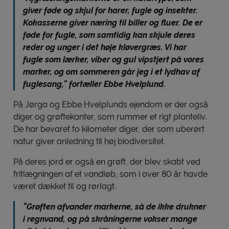
giver føde og skjul for harer, fugle og insekter.
Kokasserne giver næring til biller og fluer. De er
føde for fugle, som samtidig kan skjule deres
reder og unger i det høje kløvergræs. Vi har
fugle som lærker, viber og gul vipstjert på vores
marker, og om sommeren går jeg i et lydhav af
fuglesang,” fortæller Ebbe Hvelplund.
På Jørga og Ebbe Hvelplunds ejendom er der også
diger og grøftekanter, som rummer et rigt planteliv.
De har bevaret to kilometer diger, der som uberørt
natur giver anledning til høj biodiversitet.
På deres jord er også en grøft, der blev skabt ved
fritlægningen af et vandløb, som i over 80 år havde
været dækket til og rørlagt.
”Grøften afvander markerne, så de ikke drukner
i regnvand, og på skråningerne vokser mange