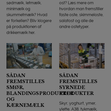
sødmælk, letmælk,
ost? Læs mere om
minimælk og
hvordan man fremstiller
skummetmælk? Hvad
faste oste, skimmeloste,
er forkellen? Bliv klogere
salatost og alle de
på produktionen af
andre ostetyper.
SÅDAN FREMSTILLES OST
drikkemælk her.
SÅDAN FREMSTILLES DRIKKEMÆLK
SÅDAN
SÅDAN
FREMSTILLES
FREMSTILLES
SMØR,
SYRNEDE
BLANDINGSPRODUKTER
PRODUKTER
OG
Skyr, yoghurt, ymer,
KÆRNEMÆLK
ylette, A38, tykmælk,