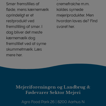
Smør fremstilles af
cremefraiche m.m.
fløde, mens kærnemælk
kaldes syrnede
oprindeligt er et
mejeriprodukter. Men
restprodukt ved
hvordan laves de? Find
fremstilling af smør. I
svaret her.
SÅDAN FREMSTILLES SYR
dag bliver det meste
kærnemælk dog
fremstillet ved at syrne
skummetmælk. Læs
mere her.
SÅDAN FREMSTILLES SMØR, BLANDINGSPRODUKTER
Mejeriforeningen og Landbrug &
Fødevarer Sektor Mejeri
Agro Food Park 26 | 8200 Aarhus N