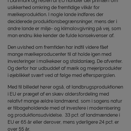
I Danmark og resten af EU handler det primært om
usikkerhed omkring de fremtidige vilkår for
mælkeproduktion. I nogle lande indføres der
deciderede produktionsbegrænsninger, mens der i
andre lande er miljø- og klimalovgivning på vej, som
man endnu ikke kender de fulde konsekvenser af.
Den uvished om fremtiden har indtil videre fået
mange mælkeproducenter til at holde igen med
investeringer i malkekøer og staldanlæg. De afventer.
Og derfor har udbuddet af mælk og mejeriprodukter
i øjeblikket svært ved at følge med efterspørgslen.
Med til billedet hører også, at landbrugsproduktionen
i EU er præget af en skæv aldersfordeling med
relativt mange ældre landmænd, som i sagens natur
er tilbageholdende med at investere i modernisering
og produktionsudvidelse. 33 pct. af landmændene i
EU er 65 år eller derover, mens yderligere 24 pct. er
over 55 år.