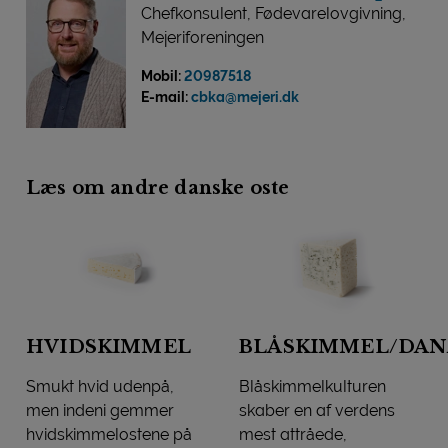
Chefkonsulent, Fødevarelovgivning,
Mejeriforeningen
Mobil:
20987518
E-mail:
cbka@mejeri.dk
Læs om andre danske oste
HVIDSKIMMEL
BLÅSKIMMEL/DAN
Smukt hvid udenpå,
Blåskimmelkulturen
men indeni gemmer
skaber en af verdens
hvidskimmelostene på
mest attråede,