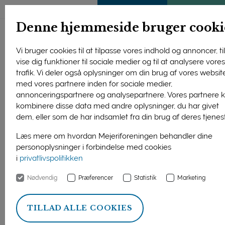
ENGLISH
MEDLEMSSIDE
KLIMATJEK
Denne hjemmeside bruger cooki
Vi bruger cookies til at tilpasse vores indhold og annoncer, til
vise dig funktioner til sociale medier og til at analysere vore
trafik. Vi deler også oplysninger om din brug af vores websit
med vores partnere inden for sociale medier,
annonceringspartnere og analysepartnere. Vores partnere 
kombinere disse data med andre oplysninger, du har givet
dem, eller som de har indsamlet fra din brug af deres tjenes
Læs mere om hvordan Mejeriforeningen behandler dine
personoplysninger i forbindelse med cookies
i
privatlivspolitikken
Nødvendig
Præferencer
Statistik
Marketing
TILLAD ALLE COOKIES
Forside
Smag & madkultur
Ost
Fast modnet