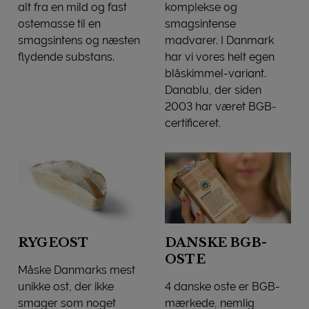
alt fra en mild og fast
komplekse og
ostemasse til en
smagsintense
smagsintens og næsten
madvarer. I Danmark
flydende substans.
har vi vores helt egen
HVIDSKIMMEL
blåskimmel-variant.
Danablu, der siden
2003 har været BGB-
certificeret.
BLÅSKIMMEL/DANABLU
RYGEOST
DANSKE BGB-
OSTE
Måske Danmarks mest
unikke ost, der ikke
4 danske oste er BGB-
smager som noget
mærkede, nemlig