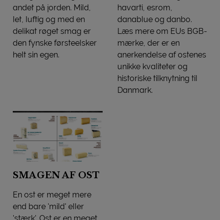
andet på jorden. Mild,
havarti, esrom,
let, luftig og med en
danablue og danbo.
delikat røget smag er
Læs mere om EUs BGB-
den fynske førsteelsker
mærke, der er en
helt sin egen.
anerkendelse af ostenes
RYGEOST
unikke kvaliteter og
historiske tilknytning til
Danmark.
DANSKE BGB-OSTE
SMAGEN AF OST
En ost er meget mere
end bare 'mild' eller
'stærk'. Ost er en meget