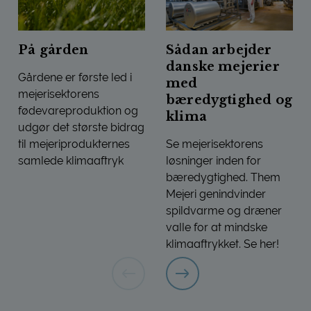
På gården
Sådan arbejder
danske mejerier
Gårdene er første led i
med
mejerisektorens
bæredygtighed og
fødevareproduktion og
klima
udgør det største bidrag
til mejeriprodukternes
Se mejerisektorens
samlede klimaaftryk
løsninger inden for
På gården
bæredygtighed. Them
Mejeri genindvinder
spildvarme og dræner
valle for at mindske
klimaaftrykket. Se her!
Sådan arbejder danske mej