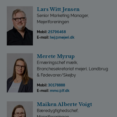
Lars Witt Jensen
Senior Marketing Manager,
Mejeriforeningen
Mobil:
25796468
E-mail:
lwj@mejeri.dk
Merete Myrup
Ernæringschef mælk,
Branchesekretariat mejeri, Landbrug
& Fødevarer/Skejby
Mobil:
30178888
E-mail:
mmc@lf.dk
Maiken Alberte Voigt
Bæredygtighedschef,
Mejeriforeningen