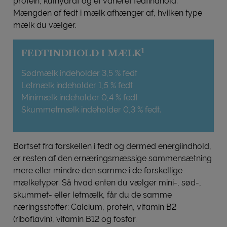
protein, kulhydrat og et varieret fedtindhold.
Mængden af fedt i mælk afhænger af, hvilken type
mælk du vælger.
1
FEDTINDHOLD I MÆLK
Sødmælk indeholder 3,5 % fedt
Letmælk indeholder 1,5 % fedt
Minimælk indeholder 0,4 % fedt
Skummetmælk indeholder 0,3 % fedt.
Bortset fra forskellen i fedt og dermed energiindhold,
er resten af den ernæringsmæssige sammensætning
mere eller mindre den samme i de forskellige
mælketyper. Så hvad enten du vælger mini-, sød-,
skummet- eller letmælk, får du de samme
næringsstoffer: Calcium, protein, vitamin B2
(riboflavin), vitamin B12 og fosfor.