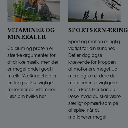
VITAMINER OG
SPORTSERNÆRIN
MINERALER
Sport og motion er rigtig
Calcium og protein er
vigtigt for din sundhed.
stærke argumenter for
Det er dog også
at drikke mælk, men der
krævende for kroppen
er meget andet godt i
at motionere meget. Jo
mælk. Mælk indeholder
mere og jo hårdere du
en lang række vigtige
motionerer, jo vigtigere
mineraler og vitaminer.
er din kost. Her kan du
Læs om hvilke her.
læse, hvad du skal være
VITAMINER OG MINERALER
særligt opmærksom på
at spise, når du
motionerer meget.
SPORTSERNÆRING