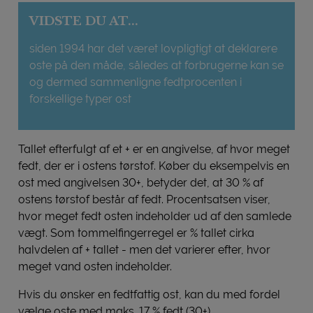
VIDSTE DU AT...
siden 1994 har det været lovpligtigt at deklarere
oste på den måde, således at forbrugerne kan se
og dermed sammenligne fedtprocenten i
forskellige typer ost
Tallet efterfulgt af et + er en angivelse, af hvor meget
fedt, der er i ostens tørstof. Køber du eksempelvis en
ost med angivelsen 30+, betyder det, at 30 % af
ostens tørstof består af fedt. Procentsatsen viser,
hvor meget fedt osten indeholder ud af den samlede
vægt. Som tommelfingerregel er % tallet cirka
halvdelen af + tallet - men det varierer efter, hvor
meget vand osten indeholder.
Hvis du ønsker en fedtfattig ost, kan du med fordel
vælge oste med maks. 17 % fedt (30+).