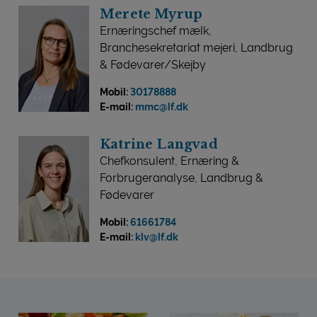
Merete Myrup
Ernæringschef mælk,
Branchesekretariat mejeri, Landbrug
& Fødevarer/Skejby
Mobil:
30178888
E-mail:
mmc@lf.dk
Katrine Langvad
Chefkonsulent, Ernæring &
Forbrugeranalyse, Landbrug &
Fødevarer
Mobil:
61661784
E-mail:
klv@lf.dk