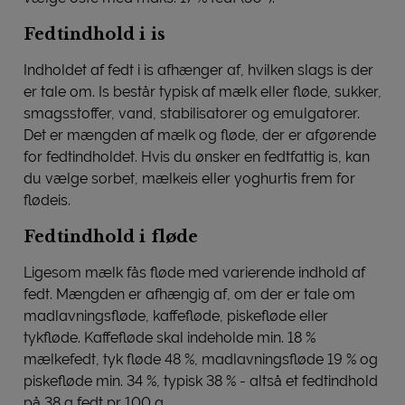
Fedtindhold i is
Indholdet af fedt i is afhænger af, hvilken slags is der
er tale om. Is består typisk af mælk eller fløde, sukker,
smagsstoffer, vand, stabilisatorer og emulgatorer.
Det er mængden af mælk og fløde, der er afgørende
for fedtindholdet. Hvis du ønsker en fedtfattig is, kan
du vælge sorbet, mælkeis eller yoghurtis frem for
flødeis.
Fedtindhold i fløde
Ligesom mælk fås fløde med varierende indhold af
fedt. Mængden er afhængig af, om der er tale om
madlavningsfløde, kaffefløde, piskefløde eller
tykfløde. Kaffefløde skal indeholde min. 18 %
mælkefedt, tyk fløde 48 %, madlavningsfløde 19 % og
piskefløde min. 34 %, typisk 38 % - altså et fedtindhold
på 38 g fedt pr 100 g.