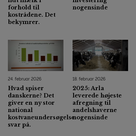
lidt mælk i
investering
forhold til
nogensinde
kostrådene. Det
bekymrer.
24. februar 2026
18. februar 2026
Hvad spiser
2025: Arla
danskerne? Det
leverede højeste
giver en ny stor
afregning til
national
andelshaverne
kostvaneundersøgelse
nogensinde
svar på.