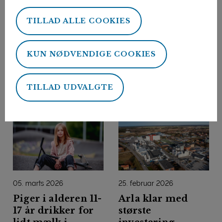
TILLAD ALLE COOKIES
09. marts 2026
06. marts 2026
39 gårde inviterer
Dansk
KUN NØDVENDIGE COOKIES
til Økodag
blåskimmelost
triumferer ved
TILLAD UDVALGTE
VM i ost
05. marts 2026
25. februar 2026
Piger i alderen 11-
Arla klar med
17 år drikker for
største