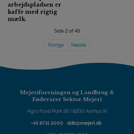
arbejdspladsen er
kaffe med rigtig
mælk.
Side 2 af 48
Forrige
Næste
Mejeriforeningen og Landbrug &
Fødevarer Sektor Mejeri
Agro Food Park 26 | 8200 Aarhus N
ddb@mejeri.dk
+45 8731 2000