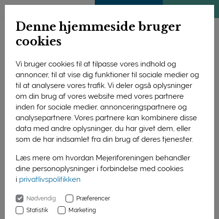
ENGLISH
MEDLEMSSIDE
KLIMATJEK
Denne hjemmeside bruger
cookies
Vi bruger cookies til at tilpasse vores indhold og
annoncer, til at vise dig funktioner til sociale medier og
til at analysere vores trafik. Vi deler også oplysninger
om din brug af vores website med vores partnere
inden for sociale medier, annonceringspartnere og
18. marts 2026
10. marts 2026
analysepartnere. Vores partnere kan kombinere disse
data med andre oplysninger, du har givet dem, eller
Thise Mejeri
Osten Dag slår
som de har indsamlet fra din brug af deres tjenester.
øgede
rekord – igen
omsætningen til
Læs mere om hvordan Mejeriforeningen behandler
1,7 mia. kr. i 2025
dine personoplysninger i forbindelse med cookies
i
privatlivspolitikken
Nødvendig
Præferencer
Statistik
Marketing