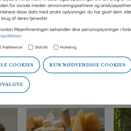
nden for sociale medier, annonceringspartnere og analysepartner
binere disse data med andre oplysninger, du har givet dem, ell
 brug af deres tjenester.
rdan Mejeriforeningen behandler dine personoplysninger i for
vspolitikken
Præferencer
Statistik
Marketing
LLE COOKIES
KUN NØDVENDIGE COOKIES
22. august 2023
18. augu
b: En
BMO har sneget sig ind i
Mejer
danskernes hjerte
til å
DVALGTE
d