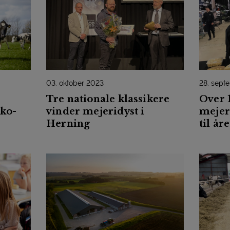
03. oktober 2023
28. sept
Tre nationale klassikere
Over 
øko-
vinder mejeridyst i
mejer
Herning
til år