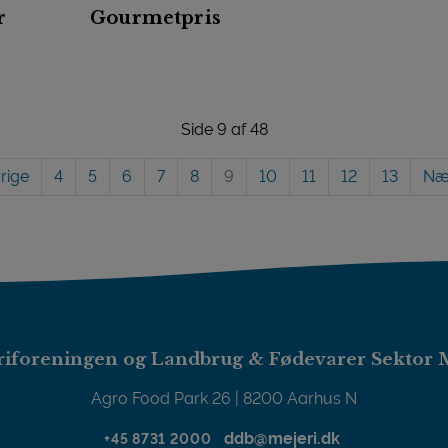
r
Gourmetpris
Side 9 af 48
rige
4
5
6
7
8
9
10
11
12
13
Næ
iforeningen og Landbrug & Fødevarer Sektor 
Agro Food Park 26 | 8200 Aarhus N
ddb@mejeri.dk
+45 8731 2000