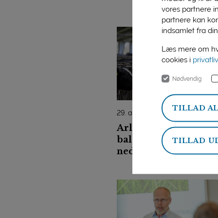
vores partnere i
partnere kan kom
indsamlet fra din
Læs mere om hvo
cookies i
privatli
Nødvendig
TILLAD A
29. august 2023
Arla halvårsregnska
balancegang i et
TILLAD U
nedadgående marke