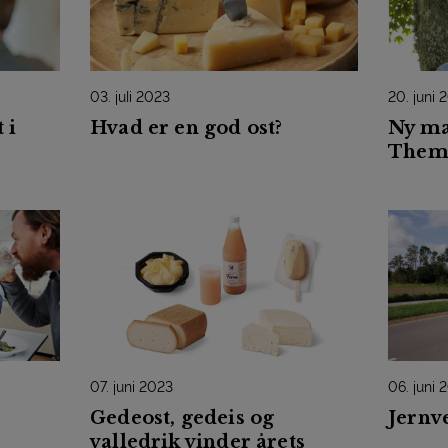
03. juli 2023
20. juni 
 i
Hvad er en god ost?
Ny ma
Them 
07. juni 2023
06. juni 
Gedeost, gedeis og
Jernv
valledrik vinder årets