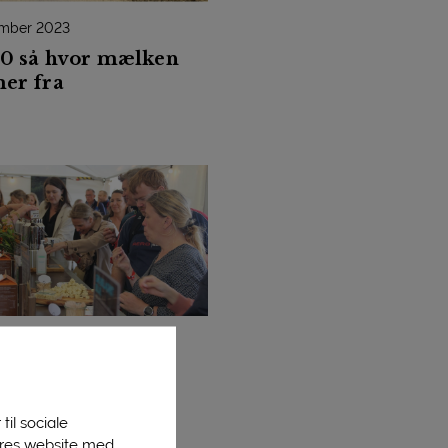
ember 2023
0 så hvor mælken
er fra
st 2023
d Festival er
iprodukter i
nspil med det
til sociale
ne
vores website med