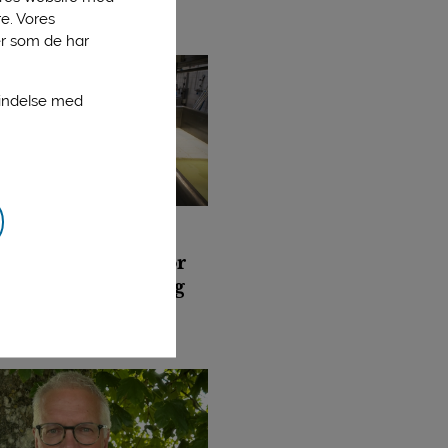
e. Vores
er som de har
bindelse med
st 2023
ier byder indenfor
rets Åbent Landbrug