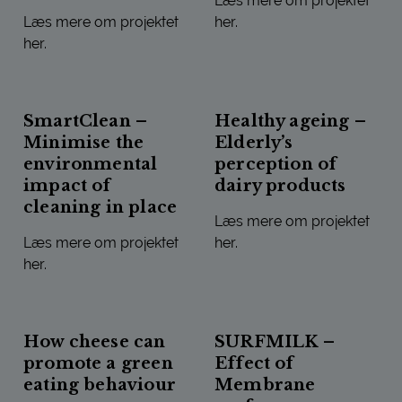
Læs mere om projektet
Læs mere om projektet
her.
her.
“CLEANMILK” FROM IN VIT
PLANTCURD - FUNCTIONAL PLANT PROTEINS FOR CHEE
SmartClean –
Healthy ageing –
Minimise the
Elderly’s
environmental
perception of
impact of
dairy products
cleaning in place
Læs mere om projektet
Læs mere om projektet
her.
her.
HEALTHY AGEING – ELDERLY
SMARTCLEAN – MINIMISE THE ENVIRONMENTAL IMPACT O
How cheese can
SURFMILK –
promote a green
Effect of
eating behaviour
Membrane