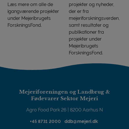
Læs mere om alle de
projekter og nyheder,
igangværende projekter
der er fra
under Mejeribrugets
mejeriforskningsverden,
ForskningsFond.
samt resultater og
Igangværende projekter
publikationer fra
projekter under
Mejeribrugets
ForskningsFond.
Mejeriforskningsnyt
Mejeriforeningen og Landbrug &
Fødevarer Sektor Mejeri
Agro Food Park 26 | 8200 Aarhus N
ddb@mejeri.dk
+45 8731 2000