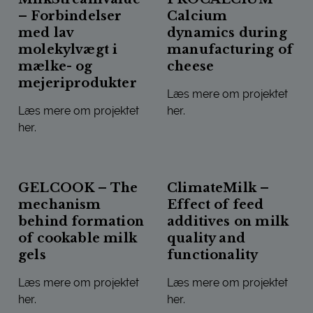
– Forbindelser
Calcium
med lav
dynamics during
molekylvægt i
manufacturing of
mælke- og
cheese
mejeriprodukter
Læs mere om projektet
Læs mere om projektet
her.
her.
PROCALCIUM – CALCIUM D
MILKSTREAMVALUE – FORBINDELSER MED LAV MOLEKYLV
GELCOOK – The
ClimateMilk –
mechanism
Effect of feed
behind formation
additives on milk
of cookable milk
quality and
gels
functionality
Læs mere om projektet
Læs mere om projektet
her.
her.