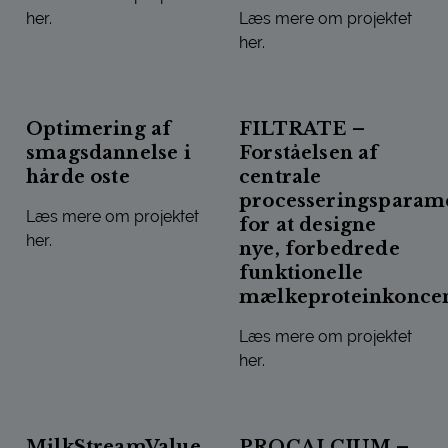
her.
Læs mere om projektet
her.
PHLIP: NYE FOSFOLIPIDHOLDIGE FRAKTIONER I MÆLK
EFFEKTIV TØRRING OG REK
Optimering af
FILTRATE –
smagsdannelse i
Forståelsen af
hårde oste
centrale
processeringsparam
Læs mere om projektet
for at designe
her.
nye, forbedrede
funktionelle
OPTIMERING AF SMAGSDANNELSE I HÅRDE OSTE
mælkeproteinkoncen
Læs mere om projektet
her.
FILTRATE – FORSTÅELSEN 
MilkStreamValue
PROCALCIUM –