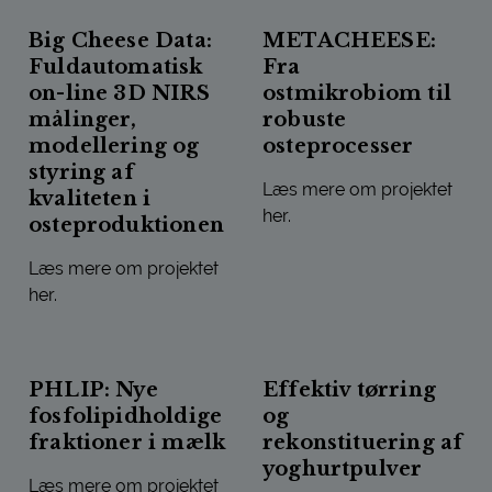
Big Cheese Data:
METACHEESE:
Fuldautomatisk
Fra
on-line 3D NIRS
ostmikrobiom til
målinger,
robuste
modellering og
osteprocesser
styring af
Læs mere om projektet
kvaliteten i
her.
osteproduktionen
METACHEESE: FRA OSTMIKR
Læs mere om projektet
her.
BIG CHEESE DATA: FULDAUTOMATISK ON-LINE 3D NIRS 
PHLIP: Nye
Effektiv tørring
fosfolipidholdige
og
fraktioner i mælk
rekonstituering af
yoghurtpulver
Læs mere om projektet