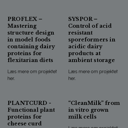
GELCOOK – THE MECHANISM BEHIND FORMATION OF COO
CLIMATEMILK – EFFECT OF 
PROFLEX –
SYSPOR –
Mastering
Control of acid
structure design
resistant
in model foods
sporeformers in
containing dairy
acidic dairy
proteins for
products at
flexitarian diets
ambient storage
Læs mere om projektet
Læs mere om projektet
her.
her.
PROFLEX – MASTERING STRUCTURE DESIGN IN MODEL FO
SYSPOR – CONTROL OF ACI
PLANTCURD -
“CleanMilk” from
Functional plant
in vitro grown
proteins for
milk cells
cheese curd