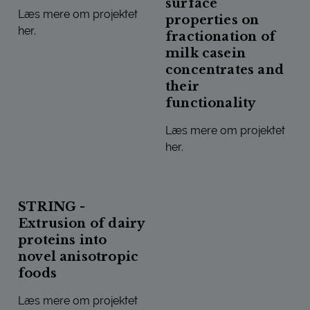
surface
Læs mere om projektet
properties on
her.
fractionation of
milk casein
HOW CHEESE CAN PROMOTE A GREEN EATING BEHAVIOU
concentrates and
their
functionality
Læs mere om projektet
her.
SURFMILK – EFFECT OF ME
STRING -
Extrusion of dairy
proteins into
novel anisotropic
foods
Læs mere om projektet