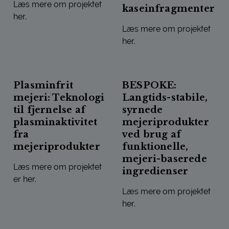
Læs mere om projektet
kaseinfragmenter
her.
Læs mere om projektet
SUPER CALCIUM. MINERALER FRA VALLE TIL MÅLRETTET
her.
BETAFRAG - NYE OG INNOV
Plasminfrit
BESPOKE:
mejeri: Teknologi
Langtids-stabile,
til fjernelse af
syrnede
plasminaktivitet
mejeriprodukter
fra
ved brug af
mejeriprodukter
funktionelle,
mejeri-baserede
Læs mere om projektet
ingredienser
er her.
Læs mere om projektet
PLASMINFRIT MEJERI: TEKNOLOGI TIL FJERNELSE AF PL
her.
BESPOKE: LANGTIDS-STABIL