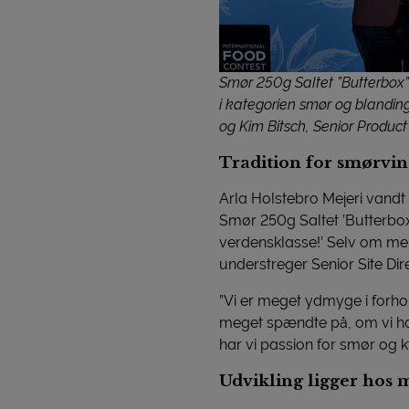
Smør 250g Saltet ”Butterbox”
i kategorien smør og blanding
og Kim Bitsch, Senior Produ
Tradition for smørvi
Arla Holstebro Mejeri vandt
Smør 250g Saltet ’Butterbox’
verdensklasse!’ Selv om mej
understreger Senior Site Dire
”Vi er meget ydmyge i forho
meget spændte på, om vi har 
har vi passion for smør og kv
Udvikling ligger hos