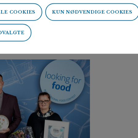
LLE COOKIES
KUN NØDVENDIGE COOKIES
 forholdsvis lille mejeri Tistrup, bliver den færdiglagret og 
Director Klaus Jeppesen det specielle forhold, at skiveskåre
DVALGTE
 have. Det er nemt og hurtigt, samtidig med at osten stadig 
edet)