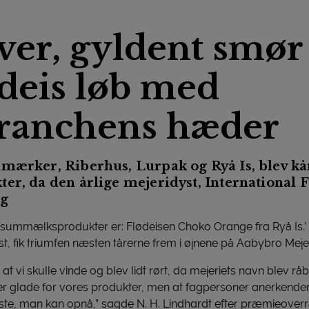
iver, gyldent smør
deis løb med
ranchens hæder
mærker, Riberhus, Lurpak og Ryå Is, blev kå
er, da den årlige mejeridyst, International F
ng
nsummælksprodukter er: Flødeisen Choko Orange fra Ryå Is.’ 
t, fik triumfen næsten tårerne frem i øjnene på Aabybro Meje
t vi skulle vinde og blev lidt rørt, da mejeriets navn blev råb
 er glade for vores produkter, men at fagpersoner anerkend
tørste, man kan opnå,” sagde N. H. Lindhardt efter præmieover