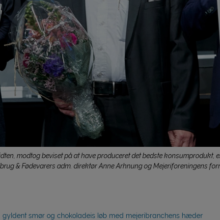
 midten, modtog beviset på at have produceret det bedste konsumprodukt,
dbrug & Fødevarers adm. direktør Anne Arhnung og Mejeriforeningens f
er, gyldent smør og chokoladeis løb med mejeribranchens hæder