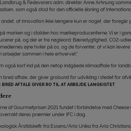
f Landbrug & Fødevarers adm. direktør Anne Arhnung samme
en, som også stod for den officielle åbning af International
dt andet, at innovation ikke længere kun er noget, der foregår 
ad på marken og i stalden hos mælkeproducenterne. Vi er i 
ducerer på, og der er tre nøgleord: Bæredygtighed, CO2-udl
 mediernes øjne hviler på os, og de forventer, at vi kan levere
vi arbejder sammen i hele erhvervet.”
også kort ind på den netop indgåede klimaaftale for landb
 bred aftale, der giver grobund for udvikling i stedet for afv
BRED AFTALE GIVER RO TIL AT ARBEJDE LANGSIGTET
ndere
derne af Gourmetprisen 2021 fundet i forbindelse med Cheese
 overrakt deres præmier under IFC i dag.
gisk Årstidskefir fra Essens/Arla Unika fra Arla Christiansf