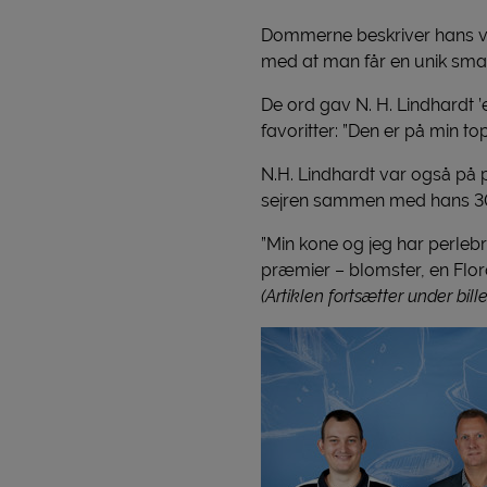
Dommerne beskriver hans vi
med at man får en unik smags
De ord gav N. H. Lindhardt ’
favoritter: ”Den er på min top
N.H. Lindhardt var også på p
sejren sammen med hans 30
”Min kone og jeg har perlebr
præmier – blomster, en Flor
(Artiklen fortsætter under bill