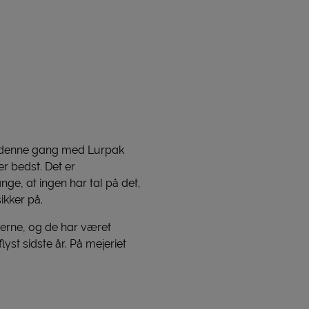
’, denne gang med Lurpak
r bedst. Det er
e, at ingen har tal på det,
ikker på.
derne, og de har været
st sidste år. På mejeriet