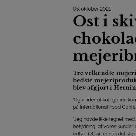
05. oktober 2021
Ost i sk
chokola
mejerib
Tre velkendte mejeri
bedste mejeriprodukt
blev afgjort i Herni
’Og vinder af kategorien ko
på International Food Contes
”Jeg havde ikke regnet med, a
betydning, at vores kunder
udført i 31 år, er nok det s