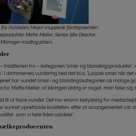
 fra Holstebro Mejeri snuppede førstepræmien
sprodukter. Mette Møller, Senior Site Director
ct Manager modtog prisen.
nder
 – traditionen tro – kategorien ’smør og blandingsprodukter
. I dommernes vurdering hed det bl.a. ’Lurpak smør når det e
eriet har vundet smør- og blandingskategorien så mange gang
ctor Mette Møller, at kåringen aldrig er noget, man føler sig s
ld til at have vundet. Det har enorm betydning for medarbej
kunnet opretholde kvaliteten, efter at arrangementet var afly
alitet, som vi hele tiden udvikler.”
 mælkeproducenten