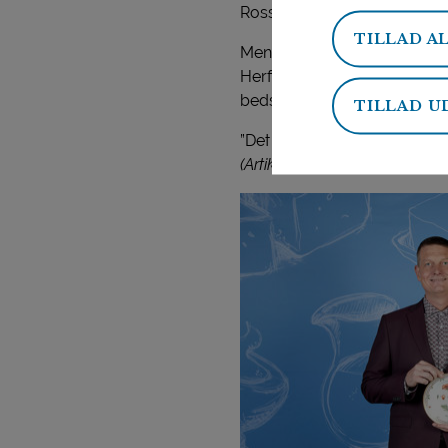
Ross Sørensen.
TILLAD A
Mens osten produceres på det
Herfra påpegede Senior Site 
bedste.
TILLAD U
”Det er det, forbrugerne vil
(Artiklen fortsætter under bill