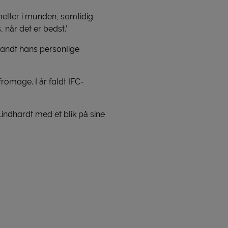
elter i munden, samtidig
 når det er bedst.’
blandt hans personlige
romage. I år faldt IFC-
Lindhardt med et blik på sine