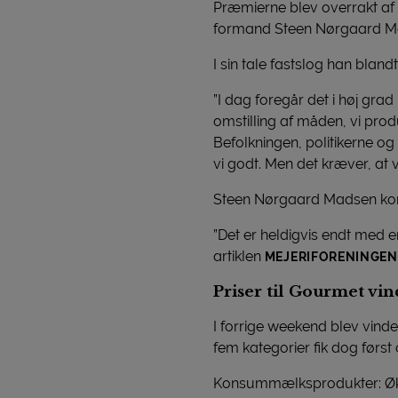
Præmierne blev overrakt a
formand Steen Nørgaard Mads
I sin tale fastslog han blan
”I dag foregår det i høj gr
omstilling af måden, vi pro
Befolkningen, politikerne og
vi godt. Men det kræver, at 
Steen Nørgaard Madsen kom 
”Det er heldigvis endt med en
artiklen
MEJERIFORENINGEN: 
Priser til Gourmet vi
I forrige weekend blev vin
fem kategorier fik dog først
Konsummælksprodukter: Økolo