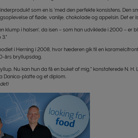
nderprodukt som en is ’med den perfekte konsistens. Den sm
oplevelse af fløde, vanilje, chokolade og appelsin. Det er is,
en klump i halsen’, da isen – som han udviklede i 2000 – er 
 3.”
odiet i Herning i 2008, hvor hæderen gik til en karamelcitronf
-års bryllupsdag.
yllup. Nu kan hun da få en buket af mig,” konstaterede N. H. 
a Danica-platte og et diplom.
edet)