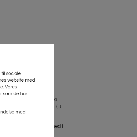
til sociale
vores website med
e. Vores
er som de har
la Tistrup Mejeri med ’Øko
n dejlig fast konsistens. (…)
bindelse med
mejeriet stadig kan være med i
 på Tistrup Mejeri, Jens