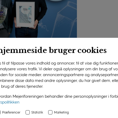
hjemmeside bruger cookies
sen, Senior Site Director Klaus Jeppesen og
en modtog International Dairy Contest-prisen i
til at tilpasse vores indhold og annoncer, til at vise dig funktioner 
L’ Danbo 45+ i skiver fra Tistrup Mejeri og Taulov Mejeri.
 analysere vores trafik. Vi deler også oplysninger om din brug af 
nden for sociale medier, annonceringspartnere og analysepartner
 når den er bedst
binere disse data med andre oplysninger, du har givet dem, ell
 to Arla-mejerier på sejrsskamlen. I ostekategorien vandt Ar
 brug af deres tjenester.
’Denne ost har en perfekt hulsætning, en flot gylden farve og e
rdan Mejeriforeningen behandler dine personoplysninger i for
t, når den er bedst!’ lød dommernes begrundelse.
vspolitikken
trup sidst har vundet, så det er selvfølgelig rigtig dejligt, at 
Præferencer
Statistik
Marketing
jligt, at vinderen er en økologisk ost,” sagde produktionschef