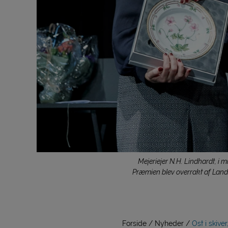
Mejeriejer N.H. Lindhardt, i
Præmien blev overrakt af Lan
Forside
Nyheder
Ost i skiv