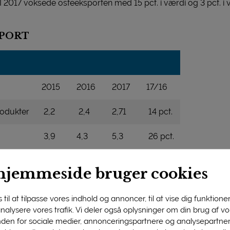
2017 voksede osteeksporten med 15 pct. i værdi og 3 pct. i v
SPORT
2015
2016
2017
17/16
odukter
2,2
2,4
2,71
14 pct.
3,9
4,3
5,3
26 pct.
9,3
9,7
11,2
15 pct.
hjemmeside bruger cookies
1,4
1,5
1,7
12 pct.
til at tilpasse vores indhold og annoncer, til at vise dig funktioner 
 analysere vores trafik. Vi deler også oplysninger om din brug af 
16,8
17,9
20,9
17 pct.
nden for sociale medier, annonceringspartnere og analysepartner