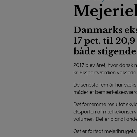
Mejeriek
Danmarks eksp
17 pct. til 2
både stigende
2017 blev året, hvor dansk 
kr. Eksportværdien voksede så
De seneste fem år har væksten
måder et bemærkelsesværdig
Det fornemme resultat skyl
eksporten af mælkekonserves
volumen. Det er blandt ande
Ost er fortsat mejeribrugets