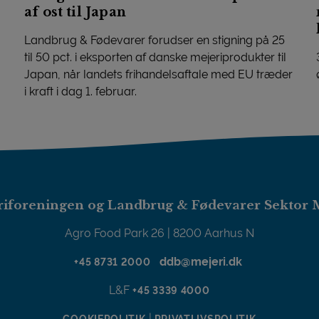
af ost til Japan
Landbrug & Fødevarer forudser en stigning på 25
til 50 pct. i eksporten af danske mejeriprodukter til
Japan, når landets frihandelsaftale med EU træder
i kraft i dag 1. februar.
Udsigt til voldsom vækst i eksporten af ost til Japan
iforeningen og Landbrug & Fødevarer Sektor 
Agro Food Park 26 | 8200 Aarhus N
ddb@mejeri.dk
+45 8731 2000
L&F
+45 3339 4000
|
COOKIEPOLITIK
PRIVATLIVSPOLITIK