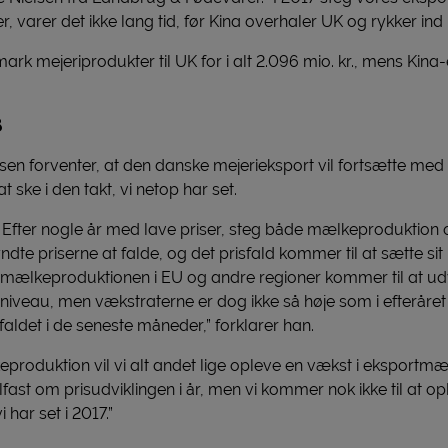
, varer det ikke lang tid, før Kina overhaler UK og rykker ind 
rk mejeriprodukter til UK for i alt 2.096 mio. kr., mens Kina-e
8
lsen forventer, at den danske mejerieksport vil fortsætte me
ske i den takt, vi netop har set.
ud. Efter nogle år med lave priser, steg både mælkeproduktion o
dte priserne at falde, og det prisfald kommer til at sætte si
ælkeproduktionen i EU og andre regioner kommer til at udvikl
 niveau, men vækstraterne er dog ikke så høje som i efteråret
aldet i de seneste måneder,” forklarer han.
eproduktion vil vi alt andet lige opleve en vækst i eksportm
gelfast om prisudviklingen i år, men vi kommer nok ikke til at
har set i 2017.”