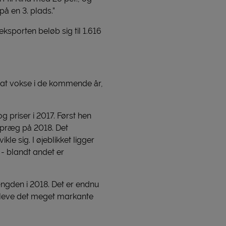
på en 3. plads.”
ksporten beløb sig til 1.616
d at vokse i de kommende år,
g priser i 2017. Først hen
t præg på 2018. Det
e sig. I øjeblikket ligger
 - blandt andet er
ængden i 2018. Det er endnu
 opleve det meget markante