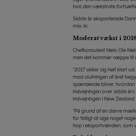
hvis den vækstrate fortsætter
Sidste år eksporterede Danma
mio. kr.
Moderat vækst i 201
Chefkonsulent Niels Ole Nie
men det kommer næppe til at 
”2017 skiller sig helt klart 
mod slutningen af året begyn
spændende bliver, hvordan m
indvejningen over sidste års
indvejningen i New Zealand f
”På grund af en større mælk
for tidligt at sige noget na
hop i eksportværdien, som vi 