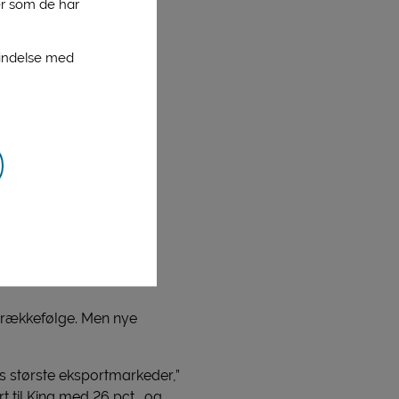
er som de har
bindelse med
e rækkefølge. Men nye
res største eksportmarkeder,”
 til Kina med 26 pct., og