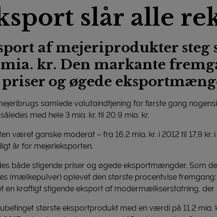
sport slår alle re
ort af mejeriprodukter steg 
0,9 mia. kr. Den markante frem
 priser og øgede eksportmæng
mejeribrugs samlede valutaindtjening for første gang nogen
ledes med hele 3 mia. kr. til 20,9 mia. kr.
 været ganske moderat – fra 16,2 mia. kr. i 2012 til 17,9 kr. i
t år for mejerieksporten.
des både stigende priser og øgede eksportmængder. Som det 
 (mælkepulver) oplevet den største procentvise fremgang: 26 
t en kraftigt stigende eksport af modermælkserstatning, der
 ubetinget største eksportprodukt med en værdi på 11,2 mia. 