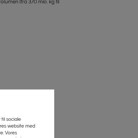
olumen (fra 370 mio. kg til
til sociale
vores website med
e. Vores