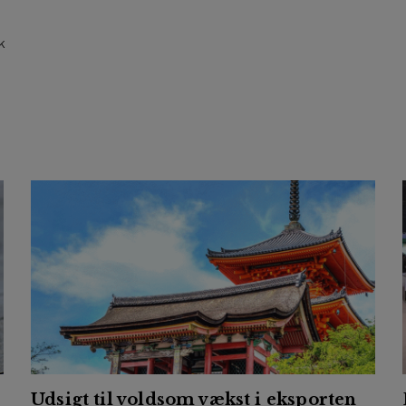
k
Udsigt til voldsom vækst i eksporten