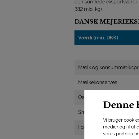
den samlede eksportværdi. I 
382 mio. kg).
DANSK MEJERIEK
Værdi (mia. DKK)
Mælk og konsummælkspr
Mælkekonserves
Ost
Denne 
Smør og smørolie
Vi bruger cookies 
medier og til at
I alt
vores partnere i