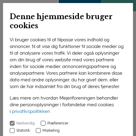
ENGLISH
MEDLEMSSIDE
KLIMATJEK
Denne hjemmeside bruger
cookies
Vi bruger cookies til at tilpasse vores indhold og
annoncer, til at vise dig funktioner til sociale medier og
Forside
Forskning og uddannelse
Forskning
til at analysere vores trafik. Vi deler også oplysninger
Afsluttede projekter
om din brug af vores website med vores partnere
Fødevarehjælp & bedre fødevarer til flere
2020-2023
inden for sociale medier, annonceringspartnere og
MAGNUS - Betydningen af mælkeprotein og vallepermeat
analysepartnere. Vores partnere kan kombinere disse
for catch-up vækst hos børn med moderat akut
data med andre oplysninger, du har givet dem, eller
underernæring
som de har indsamlet fra din brug af deres tjenester.
MAGNUS -
Læs mere om hvordan Mejeriforeningen behandler
Betydningen af
dine personoplysninger i forbindelse med cookies
i
privatlivspolitikken
mælkeprotein og
Nødvendig
Præferencer
vallepermeat for
Statistik
Marketing