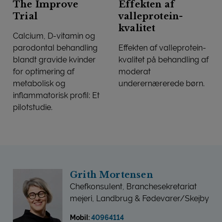
The Improve
Effekten af
Trial
valleprotein-
kvalitet
Calcium, D-vitamin og
parodontal behandling
Effekten af valleprotein-
blandt gravide kvinder
kvalitet på behandling af
for optimering af
moderat
metabolisk og
underernærerede børn.
inflammatorisk profil: Et
EFFEKTEN AF VALLEPROTEI
pilotstudie.
THE IMPROVE TRIAL
Grith Mortensen
Chefkonsulent, Branchesekretariat
mejeri, Landbrug & Fødevarer/Skejby
Mobil:
40964114