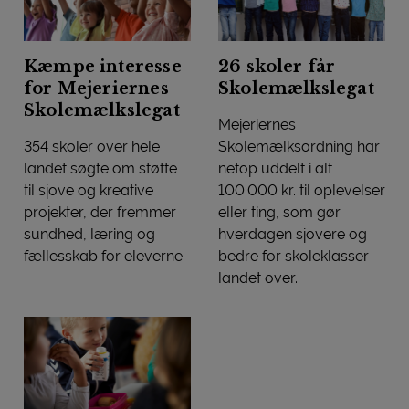
Kæmpe interesse
26 skoler får
for Mejeriernes
Skolemælkslegat
Skolemælkslegat
Mejeriernes
354 skoler over hele
Skolemælksordning har
landet søgte om støtte
netop uddelt i alt
til sjove og kreative
100.000 kr. til oplevelser
projekter, der fremmer
eller ting, som gør
sundhed, læring og
hverdagen sjovere og
fællesskab for eleverne.
bedre for skoleklasser
Kæmpe interesse for Mejeriernes Skolemælkslegat
landet over.
26 skoler får Skolemælksleg