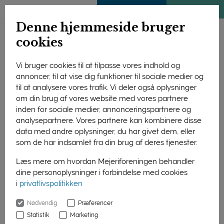
ENGLISH
MEDLEMSSIDE
KLIMATJEK
Denne hjemmeside bruger
cookies
Vi bruger cookies til at tilpasse vores indhold og
annoncer, til at vise dig funktioner til sociale medier og
til at analysere vores trafik. Vi deler også oplysninger
om din brug af vores website med vores partnere
inden for sociale medier, annonceringspartnere og
analysepartnere. Vores partnere kan kombinere disse
data med andre oplysninger, du har givet dem, eller
som de har indsamlet fra din brug af deres tjenester.
Læs mere om hvordan Mejeriforeningen behandler
dine personoplysninger i forbindelse med cookies
Fuld fart på. Glade børn fra specialklassen på
i
privatlivspolitikken
Vestervangsskolen i Herning tester deres nye løbehjul. Foto fra
video (se link i artiklen herunder).
Nødvendig
Præferencer
Statistik
Marketing