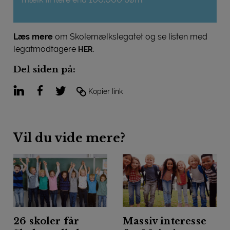
Læs mere
om Skolemælkslegatet og se listen med
legatmodtagere
.
HER
Del siden på:
LinkedIn
Facebook
Twitter
Kopier link
Vil du vide mere?
26 skoler får
Massiv interesse