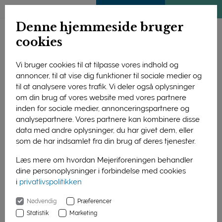
ENGLISH
MEDLEMSSIDE
KLIMATJEK
Denne hjemmeside bruger
cookies
Vi bruger cookies til at tilpasse vores indhold og
annoncer, til at vise dig funktioner til sociale medier og
til at analysere vores trafik. Vi deler også oplysninger
om din brug af vores website med vores partnere
inden for sociale medier, annonceringspartnere og
analysepartnere. Vores partnere kan kombinere disse
data med andre oplysninger, du har givet dem, eller
som de har indsamlet fra din brug af deres tjenester.
Læs mere om hvordan Mejeriforeningen behandler
dine personoplysninger i forbindelse med cookies
29 skoler rundt om i landet får midler fra Mejeriernes
i
privatlivspolitikken
Skolemælkslegat. Det uddeles to gange årligt og har som
primært formål at støtte tiltag, der giver sunde, glade børn med
Nødvendig
Præferencer
røde kinder.
Statistik
Marketing