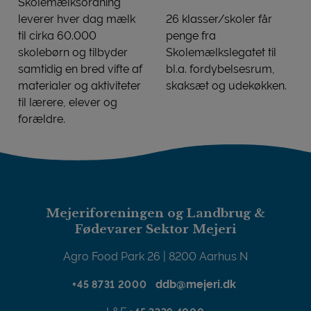
Skolemælksordning
leverer hver dag mælk
26 klasser/skoler får
til cirka 60.000
penge fra
skolebørn og tilbyder
Skolemælkslegatet til
samtidig en bred vifte af
bl.a. fordybelsesrum,
materialer og aktiviteter
skaksæt og udekøkken.
Skolemælk uddeler 100.000 
til lærere, elever og
forældre.
SKOLEMÆLK
Mejeriforeningen og Landbrug &
Fødevarer Sektor Mejeri
Agro Food Park 26 | 8200 Aarhus N
ddb@mejeri.dk
+45 8731 2000