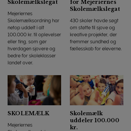
Skolemælkslegat
for Mejeriernes
Skolemælkslegat
Mejeriernes
Skolemælksordning har
430 skoler havde søgt
netop uddelt i alt
om støtte til sjove og
100.000 kr. til oplevelser
kreative projekter, der
eller ting, som gør
fremmer sundhed og
hverdagen sjovere og
fællesskab for eleverne.
Massiv interesse for Mejeri
bedre for skoleklasser
landet over.
26 skoler får Skolemælkslegat
SKOLEMÆLK
Skolemælk
uddeler 100.000
Mejeriernes
kr.