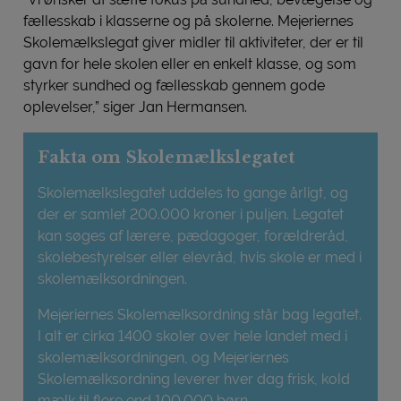
fællesskab i klasserne og på skolerne. Mejeriernes
Skolemælkslegat giver midler til aktiviteter, der er til
gavn for hele skolen eller en enkelt klasse, og som
styrker sundhed og fællesskab gennem gode
oplevelser,” siger Jan Hermansen.
Fakta om Skolemælkslegatet
Skolemælkslegatet uddeles to gange årligt, og
der er samlet 200.000 kroner i puljen. Legatet
kan søges af lærere, pædagoger, forældreråd,
skolebestyrelser eller elevråd, hvis skole er med i
skolemælksordningen.
Mejeriernes Skolemælksordning står bag legatet.
I alt er cirka 1400 skoler over hele landet med i
skolemælksordningen, og Mejeriernes
Skolemælksordning leverer hver dag frisk, kold
mælk til flere end 100.000 børn.