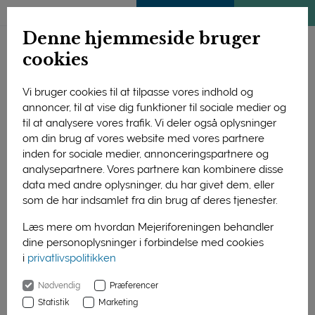
ENGLISH
MEDLEMSSIDE
KLIMATJEK
Denne hjemmeside bruger
cookies
Vi bruger cookies til at tilpasse vores indhold og
annoncer, til at vise dig funktioner til sociale medier og
til at analysere vores trafik. Vi deler også oplysninger
om din brug af vores website med vores partnere
inden for sociale medier, annonceringspartnere og
analysepartnere. Vores partnere kan kombinere disse
data med andre oplysninger, du har givet dem, eller
som de har indsamlet fra din brug af deres tjenester.
Læs mere om hvordan Mejeriforeningen behandler
dine personoplysninger i forbindelse med cookies
De økologiske oste har generelt haltet efter salget af andre
i
privatlivspolitikken
økologiske mejeriprodukter, men nu er de for alvor begyndt at
komme i fokus.
Nødvendig
Præferencer
Statistik
Marketing