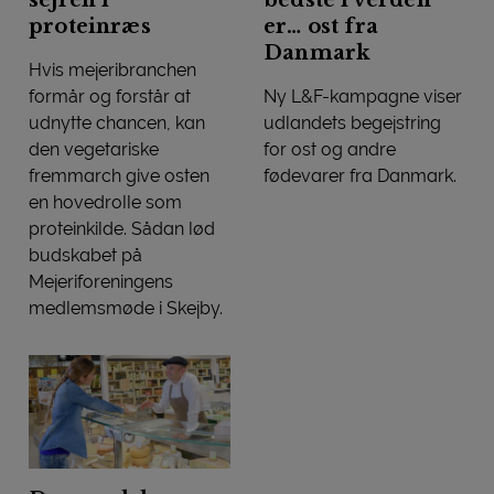
proteinræs
er… ost fra
Danmark
Hvis mejeribranchen
formår og forstår at
Ny L&F-kampagne viser
udnytte chancen, kan
udlandets begejstring
den vegetariske
for ost og andre
fremmarch give osten
fødevarer fra Danmark.
Noget af det bedste i verde
en hovedrolle som
proteinkilde. Sådan lød
budskabet på
Mejeriforeningens
medlemsmøde i Skejby.
Ost kan snuppe sejren i proteinræs