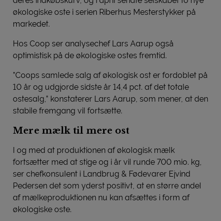
deres indkøbskurv, og i april sendte selskabet to nye
økologiske oste i serien Riberhus Mesterstykker på
markedet.
Hos Coop ser analysechef Lars Aarup også
optimistisk på de økologiske ostes fremtid.
”Coops samlede salg af økologisk ost er fordoblet på
10 år og udgjorde sidste år 14,4 pct. af det totale
ostesalg,” konstaterer Lars Aarup, som mener, at den
stabile fremgang vil fortsætte.
Mere mælk til mere ost
I og med at produktionen af økologisk mælk
fortsætter med at stige og i år vil runde 700 mio. kg,
ser chefkonsulent i Landbrug & Fødevarer Ejvind
Pedersen det som yderst positivt, at en større andel
af mælkeproduktionen nu kan afsættes i form af
økologiske oste.