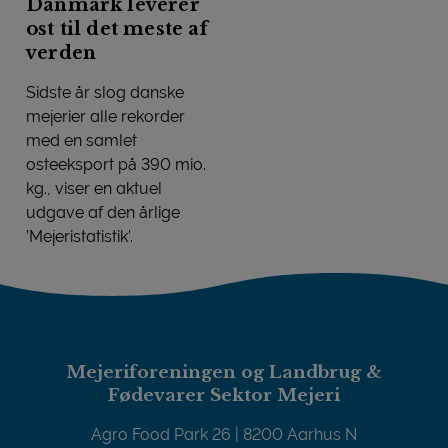
Danmark leverer
ost til det meste af
verden
Sidste år slog danske
mejerier alle rekorder
med en samlet
osteeksport på 390 mio.
kg., viser en aktuel
udgave af den årlige
’Mejeristatistik’.
Danmark leverer ost til det meste af verden
Mejeriforeningen og Landbrug &
Fødevarer Sektor Mejeri
Agro Food Park 26 | 8200 Aarhus N