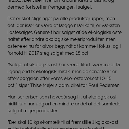
til 2017. Det viser nye tal fra Danmarks Statistik, og
dermed fortsætter fremgangen i salget.
Der er sket stigninger på alle produktgrupper, men
det, der især er værd at lægge mærke til, er væksten
i ostesalget. Generelt har salget af de økologiske oste
haltet efter andre økologiske mejeriprodukter, men
ostene er nu for alvor begyndt at komme i fokus, og i
forhold til 2017 steg salget med 18 pct.
”Salget af økologisk ost har været klart sværere at få
i gang end fx økologisk mælk, men de seneste år er
efterspørgslen efter vores øko-oste vokset 10-15
pct.," siger Thise Mejeris adm. direktør Poul Pedersen.
Han ser prisen som hovedårsag til, at økologisk ost
hidtil kun har udgjort en mindre andel af det samlede
salg af mejeriprodukter.
”Der skal 10 kg økomælk til at fremstille 1 kg øko-ost,