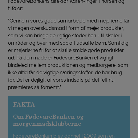
FødevareBankens direktør Karen-Inger Thorsen og
tilføjer:
”Gennem vores gode samarbejde med mejerierne får
vi megen overskudsmad i form af mejeriprodukter,
som vi kan bringe de rigtige steder hen - til skoler i
områder og byer med socialt udsatte børn. Samtidig
er mejerierne fri for at skulle smide gode produkter
ud. På den måde er FødevareBanken et vigtigt
bindeled mellem produktionen og medborgere, som
ikke altid får de vigtige næringsstoffer, de har brug
for. Det er dejligt, at vores indsats på det felt nu
præmieres så fornemt.”
FAKTA
Om FødevareBanken og
morgenmadsklubberne
FødevareBanken blev dannet i 2009 som en