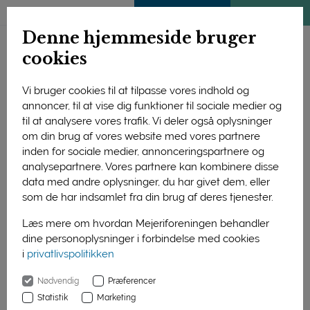
ENGLISH
MEDLEMSSIDE
KLIMATJEK
Denne hjemmeside bruger
cookies
Vi bruger cookies til at tilpasse vores indhold og
annoncer, til at vise dig funktioner til sociale medier og
til at analysere vores trafik. Vi deler også oplysninger
om din brug af vores website med vores partnere
inden for sociale medier, annonceringspartnere og
analysepartnere. Vores partnere kan kombinere disse
data med andre oplysninger, du har givet dem, eller
som de har indsamlet fra din brug af deres tjenester.
Læs mere om hvordan Mejeriforeningen behandler
dine personoplysninger i forbindelse med cookies
FødevareBankens morgenmadsklubber, der serverer gratis
i
privatlivspolitikken
morgenmad til skolebørn i socialt udsatte områder på
Lolland-Falster blev i dag hædret med mejeribrugets
Nødvendig
Præferencer
’Mælkepris’. På billedet overrækker Mejeriforeningens direktør
Statistik
Marketing
Jørgen Hald Christensen prisen til FødevareBankens direktør