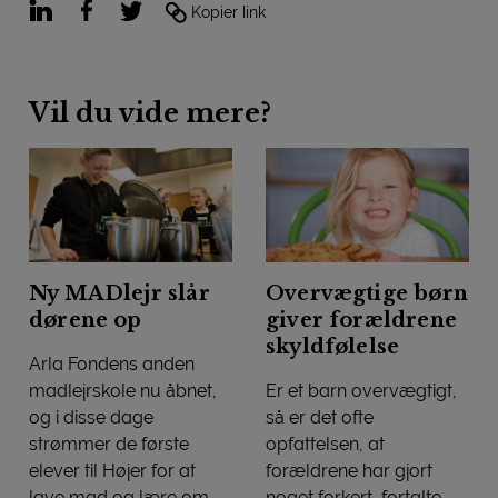
LinkedIn
Facebook
Twitter
Kopier link
Vil du vide mere?
Ny MADlejr slår
Overvægtige børn
dørene op
giver forældrene
skyldfølelse
Arla Fondens anden
madlejrskole nu åbnet,
Er et barn overvægtigt,
og i disse dage
så er det ofte
strømmer de første
opfattelsen, at
elever til Højer for at
forældrene har gjort
lave mad og lære om
noget forkert, fortalte