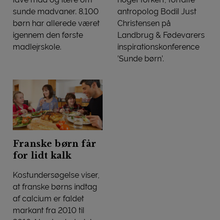
sunde madvaner. 8.100
antropolog Bodil Just
børn har allerede været
Christensen på
igennem den første
Landbrug & Fødevarers
madlejrskole.
inspirationskonference
Ny MADlejr slår dørene op
’Sunde børn’.
Overvægtige børn giver foræ
Franske børn får
for lidt kalk
Kostundersøgelse viser,
at franske børns indtag
af calcium er faldet
markant fra 2010 til