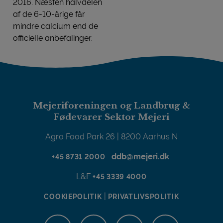
2016. Næsten halvdelen
af de 6-10-årige får
mindre calcium end de
officielle anbefalinger.
Franske børn får for lidt kalk
Mejeriforeningen og Landbrug &
Fødevarer Sektor Mejeri
Agro Food Park 26 | 8200 Aarhus N
ddb@mejeri.dk
+45 8731 2000
L&F
+45 3339 4000
|
COOKIEPOLITIK
PRIVATLIVSPOLITIK