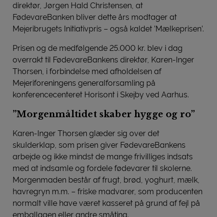
direktør, Jørgen Hald Christensen, at
FødevareBanken bliver dette års modtager at
Mejeribrugets Initiativpris – også kaldet ’Mælkeprisen’.
Prisen og de medfølgende 25.000 kr. blev i dag
overrakt til FødevareBankens direktør, Karen-Inger
Thorsen, i forbindelse med afholdelsen af
Mejeriforeningens generalforsamling på
konferencecenteret Horisont i Skejby ved Aarhus.
”Morgenmåltidet skaber hygge og ro”
Karen-Inger Thorsen glæder sig over det
skulderklap, som prisen giver FødevareBankens
arbejde og ikke mindst de mange frivilliges indsats
med at indsamle og fordele fødevarer til skolerne.
Morgenmaden består af frugt, brød, yoghurt, mælk,
havregryn m.m. – friske madvarer, som producenten
normalt ville have været kasseret på grund af fejl på
emballagen eller andre småting.