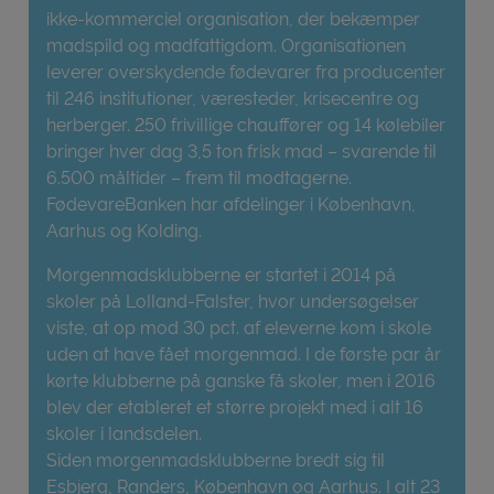
ikke-kommerciel organisation, der bekæmper
madspild og madfattigdom. Organisationen
leverer overskydende fødevarer fra producenter
til 246 institutioner, væresteder, krisecentre og
herberger. 250 frivillige chauffører og 14 kølebiler
bringer hver dag 3,5 ton frisk mad – svarende til
6.500 måltider – frem til modtagerne.
FødevareBanken har afdelinger i København,
Aarhus og Kolding.
Morgenmadsklubberne er startet i 2014 på
skoler på Lolland-Falster, hvor undersøgelser
viste, at op mod 30 pct. af eleverne kom i skole
uden at have fået morgenmad. I de første par år
kørte klubberne på ganske få skoler, men i 2016
blev der etableret et større projekt med i alt 16
skoler i landsdelen.
Siden morgenmadsklubberne bredt sig til
Esbjerg, Randers, København og Aarhus. I alt 23