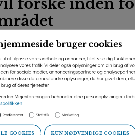
il forske inden fo
mrådet
s ForskningsFond har modtage
hjemmeside bruger cookies
g i den årlige ansøgningsrunde
ælgelsesproces.
til at tilpasse vores indhold og annoncer, til at vise dig funktioner 
 analysere vores trafik. Vi deler også oplysninger om din brug af 
nden for sociale medier, annonceringspartnere og analysepartner
jeribrugets ForskningsFond (MFF) om støtte udløb den 28. n
binere disse data med andre oplysninger, du har givet dem, ell
agområderne teknologi, fødevaresikkerhed og mikrobiologi, e
 brug af deres tjenester.
rdan Mejeriforeningen behandler dine personoplysninger i for
ig over den store interesse hos universiteterne for at forske 
vspolitikken
udvikle fremtidens produkter og teknologier, og de bruges til
Præferencer
Statistik
Marketing
 mejeriprodukternes mange gode egenskaber. Derfor er det 
ttes i gang. Projekterne er desuden med til at styrke uddann
LLE COOKIES
KUN NØDVENDIGE COOKIES
dskraft,” siger Grith Mortensen, som er primus motor for den