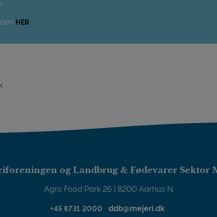
.
nden
.
HER
k
iforeningen og Landbrug & Fødevarer Sektor 
Agro Food Park 26 | 8200 Aarhus N
ddb@mejeri.dk
+45 8731 2000