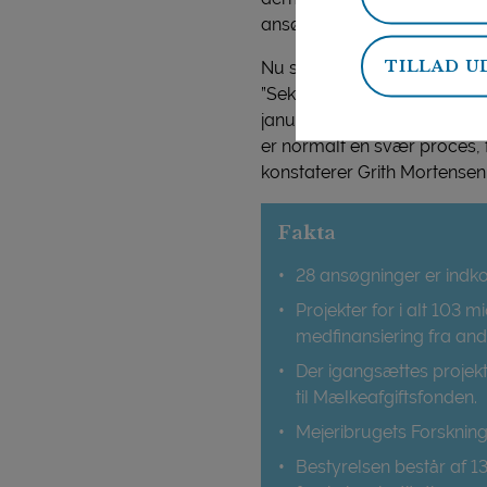
ansøgningerne.
TILLAD U
Nu skal ansøgningerne vurde
”Sekretariatet og bestyrels
januar udløses spændingen.
er normalt en svær proces, f
konstaterer Grith Mortensen.
Fakta
28 ansøgninger er ind
Projekter for i alt 103 m
medfinansiering fra andr
Der igangsættes projekte
til Mælkeafgiftsfonden.
Mejeribrugets Forskning
Bestyrelsen består af 