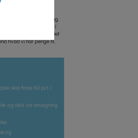
r, der skal sættes i gang.
 bestyrelsesmødet midt i
relevante ansøgninger. Det
nd hvad vi har penge til,
pisk skal finde 50 pct. i
dler og dels via ansøgning
ter.
ne og