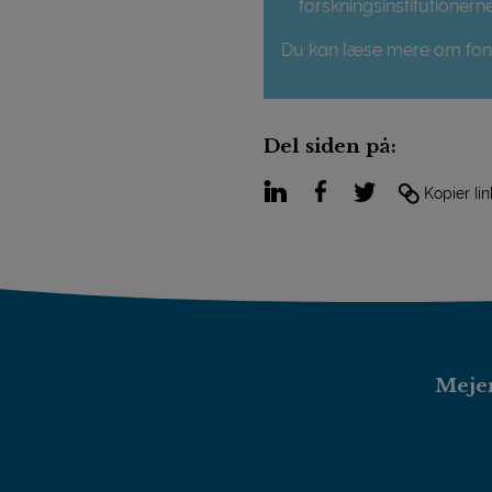
forskningsinstitutionerne
Du kan læse mere om fo
Del siden på:
LinkedIn
Facebook
Twitter
Kopier lin
Mejer