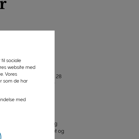
r
t 28
. Nu starter
til sociale
vores website med
e. Vores
ovember, var der kommet 28
er som de har
rnæring og sundhed samt
bindelse med
inden for mejeriområdet.
 at dokumentere,
vigtigt, at de bedste og
elserne inden for området og
 faglige behandling af