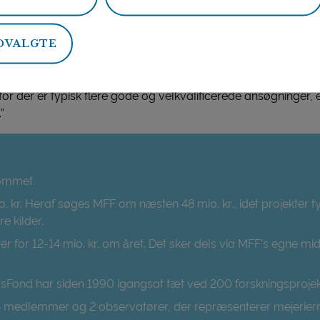
DVALGTE
res og sammenlignes inden det kan besluttes, hvilke projekte
en går nu i gang med at læse ansøgningerne igennem, og ved
 Her udvælger bestyrelsen de fagligt bedste og mest mejeri
or der er typisk flere gode og velkvalificerede ansøgninger, e
”
kommet.
io. kr. Heraf søges MFF om næsten 48 mio. kr., idet projekter ty
e kilder.
r for 12-14 mio. kr. om året. Det sker dels via MFF’s egne mi
sFond har siden 1990 igangsat tæt ved 200 forskningsprojek
13 medlemmer og 2 observatører, der repræsenterer mejerier