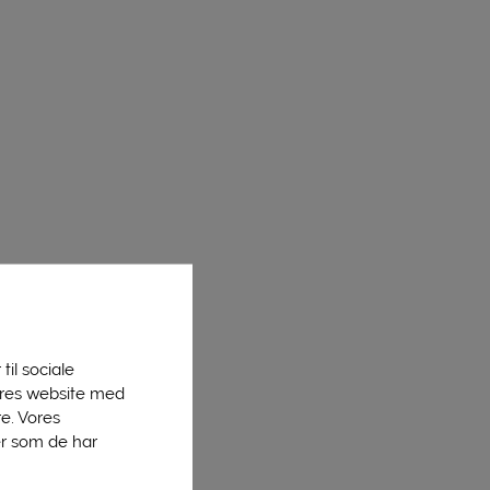
til sociale
vores website med
e. Vores
er som de har