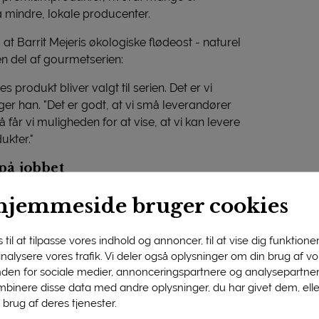
 mindre, lokale producenter.
t Barrit Mejeris økologiske flødeost - naturel
en del af gourmetserien:
es produkt bliver valgt til serien. Det er vi
siger han. "Det er godt, at vi små leverandører
å får vi muligheden for at vise, at vi kan levere
ukter."
på jobbet
t Mejeri, Brian Madsen og hans kone Helle i
hjemmeside bruger cookies
 reklamefinansierede TV-kanaler og diverse
uge 45. For Brian Madsen er det lidt specielt at
til at tilpasse vores indhold og annoncer, til at vise dig funktioner 
til var en lang dag med kamerahold og
 analysere vores trafik. Vi deler også oplysninger om din brug af 
rledes oplevelse:
nden for sociale medier, annonceringspartnere og analysepartner
binere disse data med andre oplysninger, du har givet dem, ell
ores egen lille verden her på Barrit Mejeri. Så
 brug af deres tjenester.
 være foran kameraet i starten," fortæller han