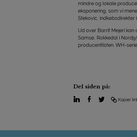
mindre og lokale produce
eksponering, som vi mener,
Stekovic, indkøbsdirektør i 
Ud over Barrit Mejeri kan
Samsø, Rokkedal i Nordjyl
producentlisten. WH-serien
Del siden på:
LinkedIn
Facebook
Twitter
Kopier lin