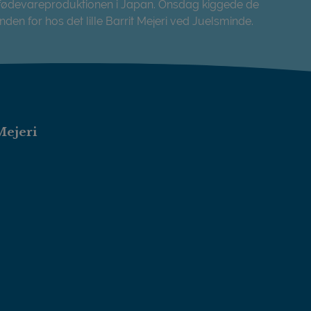
fødevareproduktionen i Japan. Onsdag kiggede de
inden for hos det lille Barrit Mejeri ved Juelsminde.
Japanere besøgte Barrit Mejeri
Mejeri