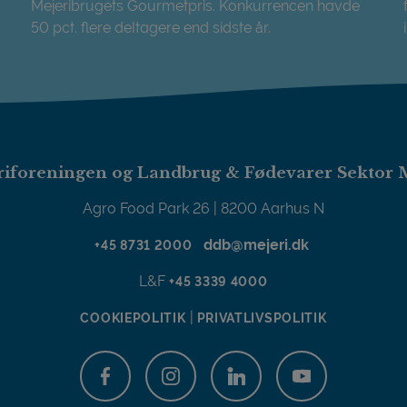
Mejeribrugets Gourmetpris. Konkurrencen havde
50 pct. flere deltagere end sidste år.
Tre af de små blev de store gourmetprisvindere
iforeningen og Landbrug & Fødevarer Sektor 
Agro Food Park 26 | 8200 Aarhus N
ddb@mejeri.dk
+45 8731 2000
L&F
+45 3339 4000
|
COOKIEPOLITIK
PRIVATLIVSPOLITIK