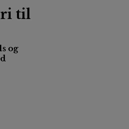
i til
ls og
ed