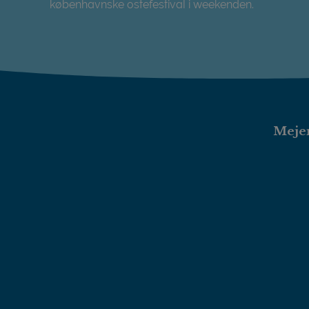
københavnske ostefestival i weekenden.
Gourmetvindere besøger hovedstaden
Mejer