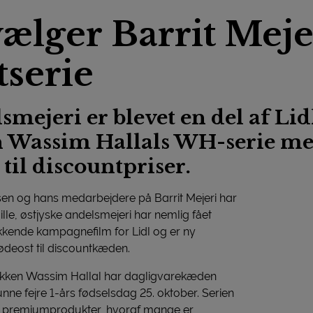
ælger Barrit Mejer
serie
lsmejeri er blevet en del af Lid
 Wassim Hallals WH-serie m
 til discountpriser.
en og hans medarbejdere på Barrit Mejeri har
 lille, østjyske andelsmejeri har nemlig fået
kkende kampagnefilm for Lidl og er ny
lødeost til discountkæden.
ken Wassim Hallal har dagligvarekæden
nne fejre 1-års fødselsdag 25. oktober. Serien
te premiumprodukter, hvoraf mange er