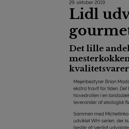
29. oktober 2019
Lidl udv
gourmet
Det lille ande
mesterkokken
kvalitetsvarer
Mejeribestyrer Brian Mads
ekstra travlt for tiden. Det
hovedrollen i en landsdæ
leverandør af økologisk f
Sammen med Michellinkok
udviklet WH-serien, der ku
består af særligt udvalg