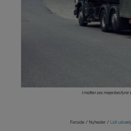
I midten ses mejeribestyre
Forside
Nyheder
Lidl udvælg