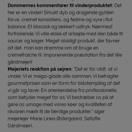
Dommernes kommentarer til vinderproduktet:
Det
her er en vinder! Smukt dyb og dragende gylden
farve, cremet konsistens, og fedme og syre i flot
balance. Et klassisk og lækkert udtryk. Nærmest
forfriskende. Vi ville elske at arbejde med den både til
saucer og kager. Meget alsidigt produkt, der favner
alt det, man kan drømme om at bruge en
cremefraiche til. Imponerende præstation fra det lille
gårdmejeri!
Mejeriets reaktion på sejren:
”Det er for vildt, at vi
vinder. Vi er mega-glade alle sammen. Vi betragter
gourmetprisen som en form for blåstempling af det,
vi går og laver. En anerkendelse fra professionelle,
som betyder meget for os. Vi bestræber os på at
gøre os umage med vores køer og kvaliteten af
råvaren mælk til de færdige produkter,” siger
mejeriejer Marie Linea Østergaard, Søtofte
Gårdmejeri.