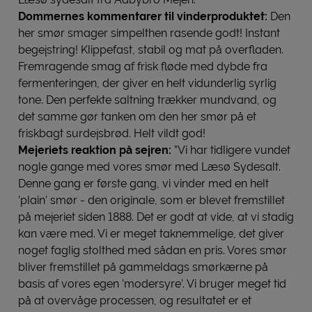
Dommernes kommentarer til vinderproduktet:
Den
her smør smager simpelthen rasende godt! Instant
begejstring! Klippefast, stabil og mat på overfladen.
Fremragende smag af frisk fløde med dybde fra
fermenteringen, der giver en helt vidunderlig syrlig
tone. Den perfekte saltning trækker mundvand, og
det samme gør tanken om den her smør på et
friskbagt surdejsbrød. Helt vildt god!
Mejeriets reaktion på sejren:
”Vi har tidligere vundet
nogle gange med vores smør med Læsø Sydesalt.
Denne gang er første gang, vi vinder med en helt
’plain’ smør - den originale, som er blevet fremstillet
på mejeriet siden 1888. Det er godt at vide, at vi stadig
kan være med. Vi er meget taknemmelige, det giver
noget faglig stolthed med sådan en pris. Vores smør
bliver fremstillet på gammeldags smørkærne på
basis af vores egen ’modersyre’. Vi bruger meget tid
på at overvåge processen, og resultatet er et