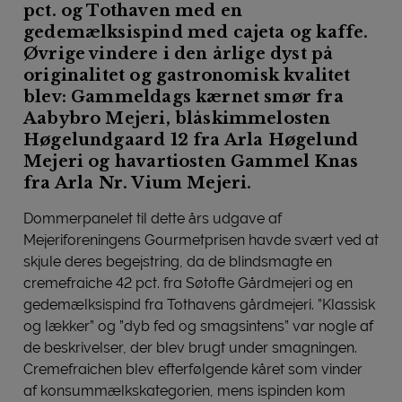
pct. og Tothaven med en
gedemælksispind med cajeta og kaffe.
Øvrige vindere i den årlige dyst på
originalitet og gastronomisk kvalitet
blev: Gammeldags kærnet smør fra
Aabybro Mejeri, blåskimmelosten
Høgelundgaard 12 fra Arla Høgelund
Mejeri og havartiosten Gammel Knas
fra Arla Nr. Vium Mejeri.
Dommerpanelet til dette års udgave af
Mejeriforeningens Gourmetprisen havde svært ved at
skjule deres begejstring, da de blindsmagte en
cremefraiche 42 pct. fra Søtofte Gårdmejeri og en
gedemælksispind fra Tothavens gårdmejeri. ”Klassisk
og lækker” og ”dyb fed og smagsintens” var nogle af
de beskrivelser, der blev brugt under smagningen.
Cremefraichen blev efterfølgende kåret som vinder
af konsummælkskategorien, mens ispinden kom