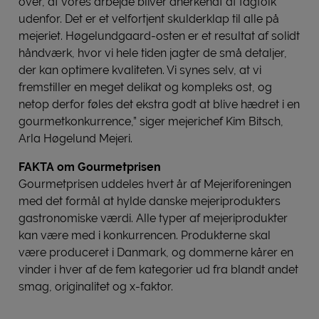
over, at vores arbejde bliver anerkendt af fagfolk
udenfor. Det er et velfortjent skulderklap til alle på
mejeriet. Høgelundgaard-osten er et resultat af solidt
håndværk, hvor vi hele tiden jagter de små detaljer,
der kan optimere kvaliteten. Vi synes selv, at vi
fremstiller en meget delikat og kompleks ost, og
netop derfor føles det ekstra godt at blive hædret i en
gourmetkonkurrence,” siger mejerichef Kim Bitsch,
Arla Høgelund Mejeri.
FAKTA om Gourmetprisen
Gourmetprisen uddeles hvert år af Mejeriforeningen
med det formål at hylde danske mejeriprodukters
gastronomiske værdi. Alle typer af mejeriprodukter
kan være med i konkurrencen. Produkterne skal
være produceret i Danmark, og dommerne kårer en
vinder i hver af de fem kategorier ud fra blandt andet
smag, originalitet og x-faktor.