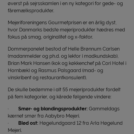
øverst på sejrsskamlen i en ny kategori for gede- og
fåremælksprodukter.
Mejeriforeningens Gourmetprisen er en årlig dyst,
hvor Danmarks bedste mejeriprodukter hædres med
fokus på smag, originalitet og x-faktor.
Dommerpanelet bestod af Helle Brønnum Carlsen
(madanmelder og ph.d. og lektor i madkundskab),
Brian Mark Hansen (kok og køkkenchef på Cori Hotel i
Hornbæk) og Rasmus Palsgaard (mad- og
vinskribent og restaurantkonsulent).
De skulle bedømme i alt 55 mejeriprodukter fordelt
på fem kategorier, og kårede følgende vindere:
·
Smør- og blandingsprodukter:
Gammeldags
kærnet smør fra Aabybro Mejeri.
·
Blød ost:
Høgelundgaard 12 fra Arla Høgelund
Mejeri.