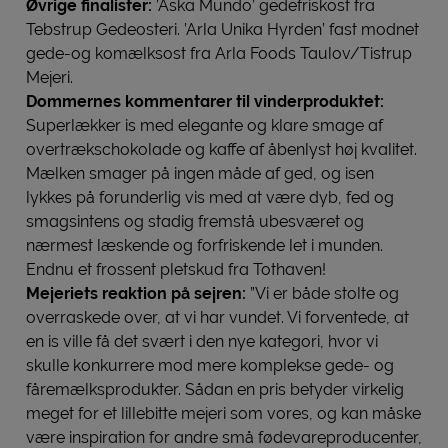
Øvrige finalister:
’Aska Mundo’ gedefriskost fra
Tebstrup Gedeosteri. ’Arla Unika Hyrden’ fast modnet
gede-og komælksost fra Arla Foods Taulov/Tistrup
Mejeri.
Dommernes kommentarer til vinderproduktet:
Superlækker is med elegante og klare smage af
overtrækschokolade og kaffe af åbenlyst høj kvalitet.
Mælken smager på ingen måde af ged, og isen
lykkes på forunderlig vis med at være dyb, fed og
smagsintens og stadig fremstå ubesværet og
nærmest læskende og forfriskende let i munden.
Endnu et frossent pletskud fra Tothaven!
Mejeriets reaktion på sejren:
”Vi er både stolte og
overraskede over, at vi har vundet. Vi forventede, at
en is ville få det svært i den nye kategori, hvor vi
skulle konkurrere mod mere komplekse gede- og
fåremælksprodukter. Sådan en pris betyder virkelig
meget for et lillebitte mejeri som vores, og kan måske
være inspiration for andre små fødevareproducenter,