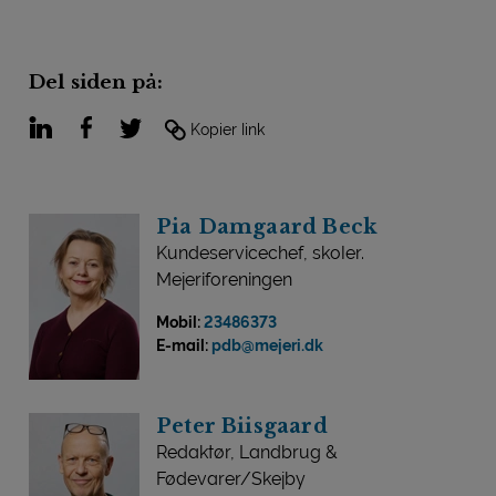
Del siden på:
LinkedIn
Facebook
Twitter
Kopier link
Pia Damgaard Beck
Kundeservicechef, skoler.
Mejeriforeningen
Mobil:
23486373
E-mail:
pdb@mejeri.dk
Peter Biisgaard
Redaktør, Landbrug &
Fødevarer/Skejby