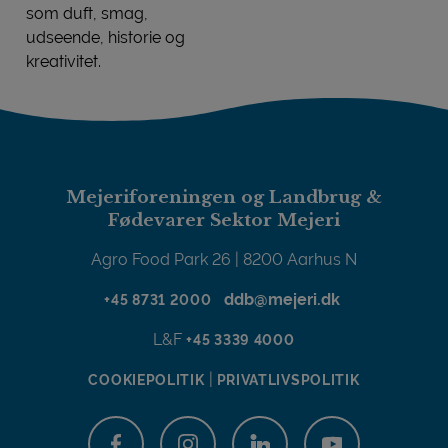
som duft, smag,
udseende, historie og
kreativitet.
Mejeribrugets Gourmetpris
Mejeriforeningen og Landbrug &
Fødevarer Sektor Mejeri
Agro Food Park 26 | 8200 Aarhus N
ddb@mejeri.dk
+45 8731 2000
L&F
+45 3339 4000
|
COOKIEPOLITIK
PRIVATLIVSPOLITIK