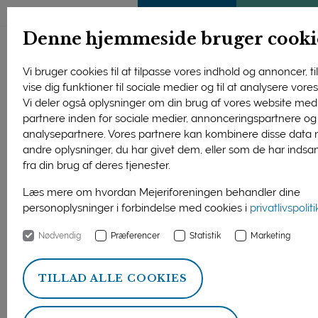
ENGLISH
MEDLEMSSIDE
KLIMATJEK
Denne hjemmeside bruger cooki
Vi bruger cookies til at tilpasse vores indhold og annoncer, til
vise dig funktioner til sociale medier og til at analysere vores 
Vi deler også oplysninger om din brug af vores website med
partnere inden for sociale medier, annonceringspartnere og
analysepartnere. Vores partnere kan kombinere disse data
andre oplysninger, du har givet dem, eller som de har indsa
fra din brug af deres tjenester.
Læs mere om hvordan Mejeriforeningen behandler dine
personoplysninger i forbindelse med cookies i
privatlivspolit
Nødvendig
Præferencer
Statistik
Marketing
Gourmetprisen-dommerne Rasmus Palsgaard, Helle
Brønnum Carlsen og Brian Mark Hansen med årets
TILLAD ALLE COOKIES
vinderprodukter i den gastronomiske mejeridyst: Havartiosten
Gammelknas, gammeldags kærnet smør fra Aabybro Mejeri,
gedesmælksispind med cajeta og kaffe fra Tothavens