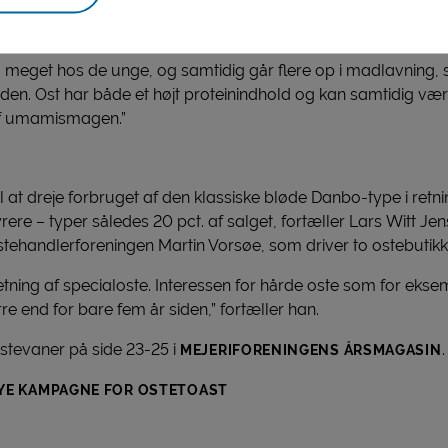
n med at bruge mere ost i maden hænger sammen med den vo
 meget hos de unge, og samtidig går flere op i madlavning, så
maden. Ost har både et højt proteinindhold og kan samtidig væ
af umamismagen.”
 at dreje forbruget af den klassiske bløde Danbo-type i retni
re – typer således 20 pct. af salget, fortæller Lars Witt Jen
tehandlerforeningen Martin Vorsøe, som driver to ostebutikk
retning af specialoste. Interessen for hårde oste som for eks
 end for bare fem år siden,” fortæller han.
tevaner på side 23-25 i
.
MEJERIFORENINGENS ÅRSMAGASIN
NYE KAMPAGNE FOR OSTETOAST