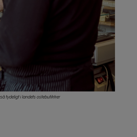
å tydeligt i landets ostebutikker