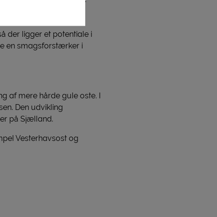
ksende interesse for at
 der ligger et potentiale i
re en smagsforstærker i
ng af mere hårde gule oste. I
sen. Den udvikling
er på Sjælland.
empel Vesterhavsost og