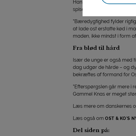
Han fortæller, at tendense
spise bæredygtigt.
”Bæredygtighed fylder rigtig
at lade ost erstatte kød i 
maden, ikke mindst i form 
Fra blød til hård
Især de unge er også med til
dag udgør de hårde – og dyre
bekræftes af formand for Os
”Efterspørgslen går mere i 
Gammel Knas er meget større
Læs mere om danskernes os
Læs også om
OST & KO'S 
Del siden på: