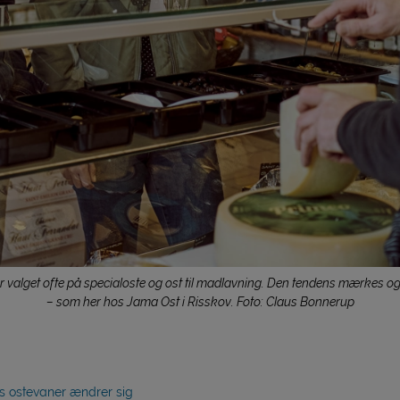
r valget ofte på specialoste og ost til madlavning. Den tendens mærkes ogs
– som her hos Jama Ost i Risskov. Foto: Claus Bonnerup
 ostevaner ændrer sig