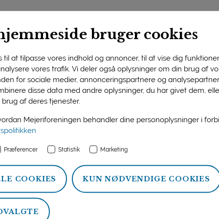
nes ostevaner ænd
hjemmeside bruger cookies
til at tilpasse vores indhold og annoncer, til at vise dig funktioner 
traditionelle ostemad og bruger i stedet ost
 analysere vores trafik. Vi deler også oplysninger om din brug af 
 af de klassiske danske ostetyper frem.
nden for sociale medier, annonceringspartnere og analysepartner
binere disse data med andre oplysninger, du har givet dem, ell
stykke brød er ikke længere en fast del af danskernes morgen
 brug af deres tjenester.
nerationer, og det har udfordret mejeriernes salg af især den
st i madlavningen frem, og den tendens arbejder både mejer
rdan Mejeriforeningen behandler dine personoplysninger i for
te skub i.
vspolitikken
 der især fokus på de klassiske gule ostetyper som Danbo og 
Præferencer
Statistik
Marketing
’s BGB-mærke – er ukendte navne især blandt de unge.
LLE COOKIES
KUN NØDVENDIGE COOKIES
e kendskabet til og interessen for de danske oste, blandt and
, spændende madretter,” siger Senior Marketing Manager i Me
DVALGTE