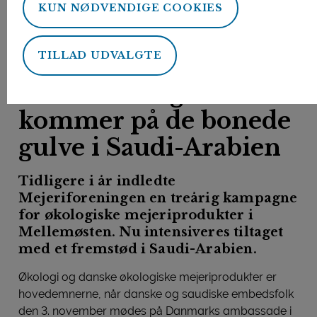
KUN NØDVENDIGE COOKIES
Forside
Nyheder
Dansk økologi kommer på de bonede gulve i Saudi-Arabien
TILLAD UDVALGTE
28. oktober 2021
Dansk økologi
kommer på de bonede
gulve i Saudi-Arabien
Tidligere i år indledte
Mejeriforeningen en treårig kampagne
for økologiske mejeriprodukter i
Mellemøsten. Nu intensiveres tiltaget
med et fremstød i Saudi-Arabien.
Økologi og danske økologiske mejeriprodukter er
hovedemnerne, når danske og saudiske embedsfolk
den 3. november mødes på Danmarks ambassade i