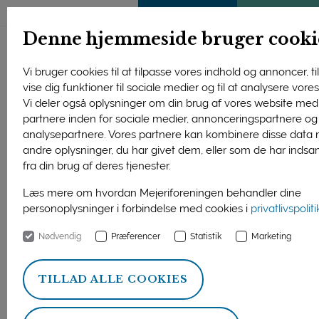
ENGLISH
MEDLEMSSIDE
KLIMATJEK
Denne hjemmeside bruger cooki
Vi bruger cookies til at tilpasse vores indhold og annoncer, til
vise dig funktioner til sociale medier og til at analysere vores 
Vi deler også oplysninger om din brug af vores website med
partnere inden for sociale medier, annonceringspartnere og
analysepartnere. Vores partnere kan kombinere disse data
andre oplysninger, du har givet dem, eller som de har indsa
fra din brug af deres tjenester.
Læs mere om hvordan Mejeriforeningen behandler dine
personoplysninger i forbindelse med cookies i
privatlivspolit
Nødvendig
Præferencer
Statistik
Marketing
Den hurtigt voksende interesse for økologi hos et købestærkt
publikum i Mellemøsten er grundlaget for Mejeriforeningens
TILLAD ALLE COOKIES
fremstød for økologiske mejeriprodukter i regionen. Foto: Arla
Foods