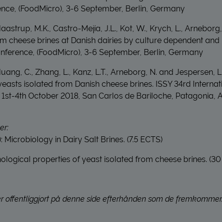
ence, (FoodMicro), 3-6 September, Berlin, Germany
aastrup, M.K., Castro-Mejía, J.L., Kot, W., Krych, L., Arneborg,
om cheese brines at Danish dairies by culture dependent and
onference, (FoodMicro), 3-6 September, Berlin, Germany
uang, C., Zhang, L., Kanz, L.T., Arneborg, N. and Jespersen, L.
yeasts isolated from Danish cheese brines. ISSY 34rd Internat
1st-4th October 2018, San Carlos de Bariloche, Patagonia, 
er:
 Microbiology in Dairy Salt Brines. (7.5 ECTS)
chnological properties of yeast isolated from cheese brines. (3
er offentliggjort på denne side efterhånden som de fremkommer. P