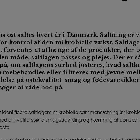
 ost saltes hvert år i Danmark. Saltning er v
r kontrol af den mikrobielle vækst. Saltlage
 forventes at afhænge af de produkter, der pl
en måde, saltlagen passes og plejes. Der er s
 på, om saltlagens surhed justeres, hvad salt
varmebehandles eller filtreres med jævne me
delse på ostekvalitet, smag og fødevaresikke
søger at råde bod på.
t identificere saltlagers mikrobielle sammensætning (mikrobi
d at kvalitetssikre smagsudvikling og hæmning af uønsket
ste.
agens mikrobiologi, herunder i særdeleshed dens betydning f