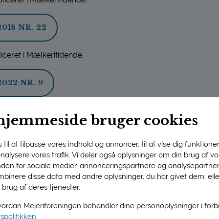
18 NR. 22
iceret i Mælkeritidende:
022 NR. 9
hjemmeside bruger cookies
 Harboe, A.F., Castro-Mejía, J.L., Kot, W., Krych, L., Arneborg,
airies reveal a rather complex microbiota comprising severa
til at tilpasse vores indhold og annoncer, til at vise dig funktioner 
NAL OF FOOD MICROBIOLOGY, VOL. 285, SIDE 173-187, ISSN
 analysere vores trafik. Vi deler også oplysninger om din brug af 
r A.H., Jespersen, L., Arneborg, N. & Johansen, P.G. (2020). 
nden for sociale medier, annonceringspartnere og analysepartner
binere disse data med andre oplysninger, du har givet dem, ell
urvival of yeast isolates from Danish cheese brines. Current
 brug af deres tjenester.
.1007/S00284-020-02185-Y
rdan Mejeriforeningen behandler dine personoplysninger i for
en, P.G., Petersen, M.A., Arneborg, N., & Jespersen, L. (2021)
vspolitikken