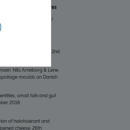
n and growth of
.3389/FMICB.2021.662785
 L., & Arneborg, N. (2021)
sociated with cheese.
1.105135
 Mejeriforskningens dag. 2nd
nsen, Nils Arneborg & Lene
f spoilage moulds on Danish
ntities, small talk and gut
tober 2018
tion of halotolerant and
ipened cheese. 26th