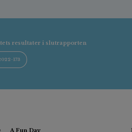
ts resultater i slutrapporten
022-173
e
A Fun Day