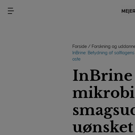
Forside
Forskning og uddanne
InBrine: Betydning af saltlag
oste
InBrine 
mikrobi
smagsud
uønsket