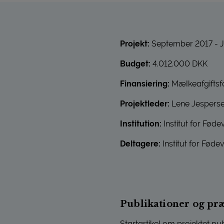
Projekt:
September 2017 - J
Budget:
4.012.000 DKK
Finansiering:
Mælkeafgiftsfo
Projektleder:
Lene Jespers
Institution:
Institut for Fød
Deltagere:
Institut for Føde
Publikationer og pr
Startartikel om projektet pub