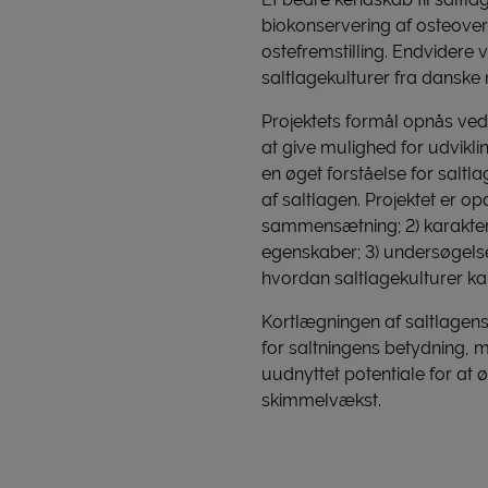
biokonservering af osteover
ostefremstilling. Endvidere v
saltlagekulturer fra danske m
Projektets formål opnås ved 
at give mulighed for udviklin
en øget forståelse for saltl
af saltlagen. Projektet er opd
sammensætning; 2) karakteri
egenskaber; 3) undersøgelse
hvordan saltlagekulturer 
Kortlægningen af saltlagens
for saltningens betydning, m
uudnyttet potentiale for a
skimmelvækst.