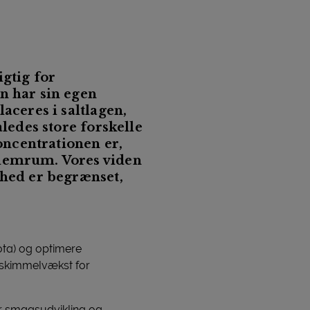
igtig for
n har sin egen
aceres i saltlagen,
åledes store forskelle
koncentrationen er,
llemrum. Vores viden
rhed er begrænset,
ota) og optimere
 skimmelvækst for
or smagsudvikling og