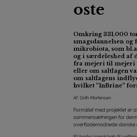
oste
Omkring 331.000 tons
smagsdannelsen og fo
mikrobiota, som bl.a.
og i særdeleshed af d
fra mejeri til mejeri
eller om saltlagen 
om saltlagens indfly
hvilket ”InBrine” for
Af: Grith Mortensen
Formålet med projektet er a
sammensætningen for derme
overflademodnede danske o
Et bedre kendskab til saltl