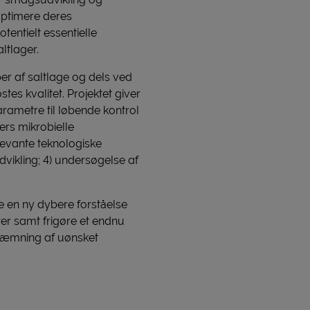
optimere deres
tentielt essentielle
ltlager.
per af saltlage og dels ved
tes kvalitet. Projektet giver
arametre til løbende kontrol
gers mikrobielle
levante teknologiske
vikling; 4) undersøgelse af
e en ny dybere forståelse
rer samt frigøre et endnu
 hæmning af uønsket