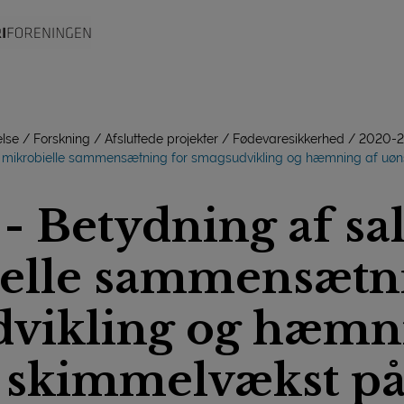
lse
Forskning
Afsluttede projekter
Fødevaresikkerhed
2020-
ens mikrobielle sammensætning for smagsudvikling og hæmning af uø
- Betydning af sa
elle sammensætni
vikling og hæmni
 skimmelvækst på