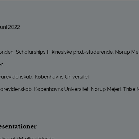
uni 2022
nden, Scholarships til kinesiske ph.d.-studerende, Nørup Meje
en
evarevidenskab, Københavns Universitet
varevidenskab, Københavns Universitet, Nørup Mejeri, Thise M
æsentationer
liceret i Mælkeritidende: