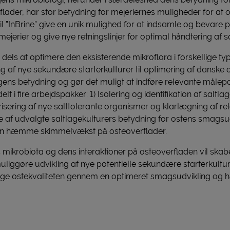
flader, har stor betydning for mejeriernes muligheder for at 
il ”InBrine” give en unik mulighed for at indsamle og bevare po
ejerier og give nye retningslinjer for optimal håndtering af sa
dels at optimere den eksisterende mikroflora i forskellige ty
g af nye sekundære starterkulturer til optimering af danske os
agens betydning og gør det muligt at indføre relevante målep
elt i fire arbejdspakker: 1) Isolering og identifikation af saltla
sering af nye salttolerante organismer og klarlægning af re
 af udvalgte saltlagekulturers betydning for ostens smagsud
kan hæmme skimmelvækst på osteoverflader.
 mikrobiota og dens interaktioner på osteoverfladen vil skab
uliggøre udvikling af nye potentielle sekundære starterkultu
t øge ostekvaliteten gennem en optimeret smagsudvikling og