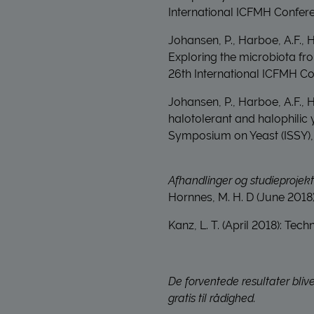
International ICFMH Confer
Johansen, P., Harboe, A.F., H
Exploring the microbiota fr
26th International ICFMH C
Johansen, P., Harboe, A.F., H
halotolerant and halophilic 
Symposium on Yeast (ISSY), 
​Afhandlinger og studieprojekt
Hornnes, M. H. D (June 2018):
Kanz, L. T. (April 2018): Te
De forventede resultater bliv
gratis til rådighed.