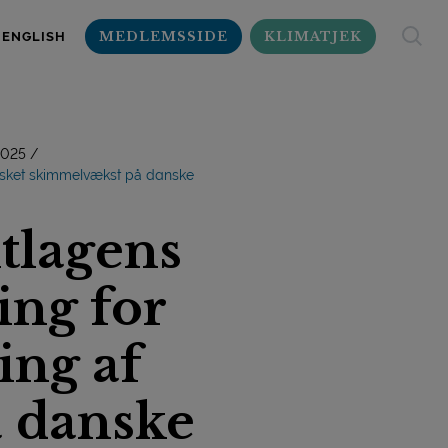
MEDLEMSSIDE
KLIMATJEK
ENGLISH
2025
nsket skimmelvækst på danske
ltlagens
ng for
ng af
 danske