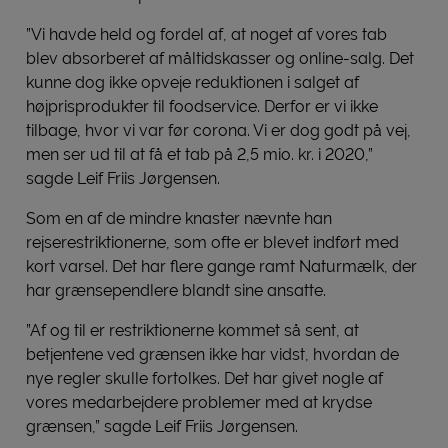
”Vi havde held og fordel af, at noget af vores tab
blev absorberet af måltidskasser og online-salg. Det
kunne dog ikke opveje reduktionen i salget af
højprisprodukter til foodservice. Derfor er vi ikke
tilbage, hvor vi var før corona. Vi er dog godt på vej,
men ser ud til at få et tab på 2,5 mio. kr. i 2020,”
sagde Leif Friis Jørgensen.
Som en af de mindre knaster nævnte han
rejserestriktionerne, som ofte er blevet indført med
kort varsel. Det har flere gange ramt Naturmælk, der
har grænsependlere blandt sine ansatte.
”Af og til er restriktionerne kommet så sent, at
betjentene ved grænsen ikke har vidst, hvordan de
nye regler skulle fortolkes. Det har givet nogle af
vores medarbejdere problemer med at krydse
grænsen,” sagde Leif Friis Jørgensen.