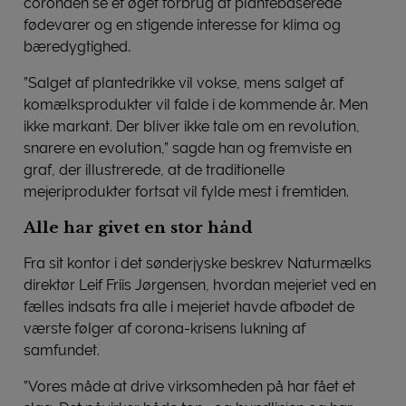
coronaen se et øget forbrug af plantebaserede
fødevarer og en stigende interesse for klima og
bæredygtighed.
”Salget af plantedrikke vil vokse, mens salget af
komælksprodukter vil falde i de kommende år. Men
ikke markant. Der bliver ikke tale om en revolution,
snarere en evolution,” sagde han og fremviste en
graf, der illustrerede, at de traditionelle
mejeriprodukter fortsat vil fylde mest i fremtiden.
Alle har givet en stor hånd
Fra sit kontor i det sønderjyske beskrev Naturmælks
direktør Leif Friis Jørgensen, hvordan mejeriet ved en
fælles indsats fra alle i mejeriet havde afbødet de
værste følger af corona-krisens lukning af
samfundet.
”Vores måde at drive virksomheden på har fået et