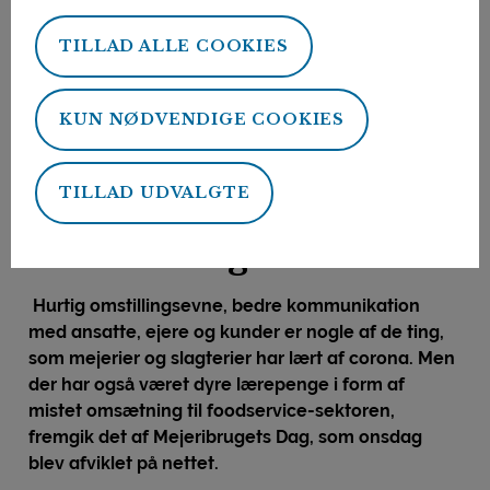
TILLAD ALLE COOKIES
Forside
Nyheder
Virksomheder: Vi har lært meget af corona-nedlukningen
04. februar 2021
KUN NØDVENDIGE COOKIES
Af:
Peter Biisgaard
Virksomheder: Vi har
TILLAD UDVALGTE
lært meget af corona-
nedlukningen
Hurtig omstillingsevne, bedre kommunikation
med ansatte, ejere og kunder er nogle af de ting,
som mejerier og slagterier har lært af corona. Men
der har også været dyre lærepenge i form af
mistet omsætning til foodservice-sektoren,
fremgik det af Mejeribrugets Dag, som onsdag
blev afviklet på nettet.