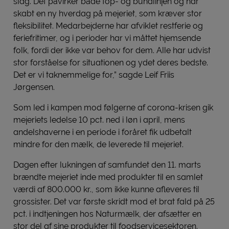
slag. Det påvirker både top- og bundlinjen og har
skabt en ny hverdag på mejeriet, som kræver stor
fleksibilitet. Medarbejderne har afviklet restferie og
feriefritimer, og i perioder har vi måttet hjemsende
folk, fordi der ikke var behov for dem. Alle har udvist
stor forståelse for situationen og ydet deres bedste.
Det er vi taknemmelige for,” sagde Leif Friis
Jørgensen.
Som led i kampen mod følgerne af corona-krisen gik
mejeriets ledelse 10 pct. ned i løn i april, mens
andelshaverne i en periode i foråret fik udbetalt
mindre for den mælk, de leverede til mejeriet.
Dagen efter lukningen af samfundet den 11. marts
brændte mejeriet inde med produkter til en samlet
værdi af 800.000 kr., som ikke kunne afleveres til
grossister. Det var første skridt mod et brat fald på 25
pct. i indtjeningen hos Naturmælk, der afsætter en
stor del af sine produkter til foodservicesektoren.