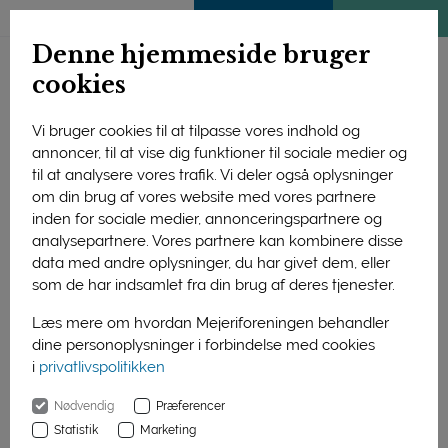
ENGLISH
MEDLEMSSIDE
KLIMATJEK
Denne hjemmeside bruger
cookies
Vi bruger cookies til at tilpasse vores indhold og
annoncer, til at vise dig funktioner til sociale medier og
til at analysere vores trafik. Vi deler også oplysninger
om din brug af vores website med vores partnere
inden for sociale medier, annonceringspartnere og
analysepartnere. Vores partnere kan kombinere disse
data med andre oplysninger, du har givet dem, eller
som de har indsamlet fra din brug af deres tjenester.
Læs mere om hvordan Mejeriforeningen behandler
dine personoplysninger i forbindelse med cookies
Søren Jensen, formand for Mejeribrugets Dag, var traditionen
i
privatlivspolitikken
tro ordstyrer for dagens indlægsholdere, som kan ses på
skærmen til højre. Mejeribrugets Dag blev i år sendt live på
Nødvendig
Præferencer
nettet fra Arlas hovedkvarter i Viby J. (Foto af PC: mejeri.dk)
Statistik
Marketing