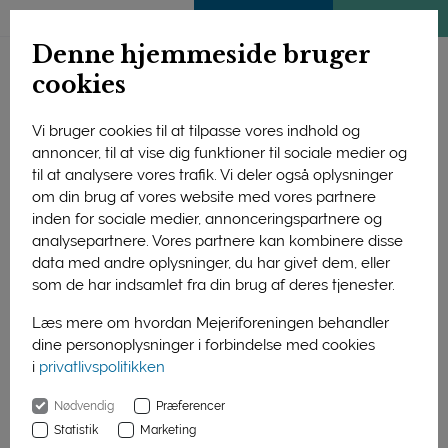
ENGLISH
MEDLEMSSIDE
KLIMATJEK
Denne hjemmeside bruger
cookies
Vi bruger cookies til at tilpasse vores indhold og
annoncer, til at vise dig funktioner til sociale medier og
til at analysere vores trafik. Vi deler også oplysninger
om din brug af vores website med vores partnere
inden for sociale medier, annonceringspartnere og
analysepartnere. Vores partnere kan kombinere disse
data med andre oplysninger, du har givet dem, eller
som de har indsamlet fra din brug af deres tjenester.
Læs mere om hvordan Mejeriforeningen behandler
dine personoplysninger i forbindelse med cookies
Tre af konferencens paneldeltagere (fra venstre): formand for
i
privatlivspolitikken
Mejeriforeningen Steen Nørgaard Madsen, Christian Ibsen,
direktør i Concito, og Tommy Ahlers, klimaordfører for Venstre,
Nødvendig
Præferencer
debatterede hvordan fødevaresektoren skal komme i mål i
Statistik
Marketing
forhold til at blive klimaneutral i 2050. Foto: Advice