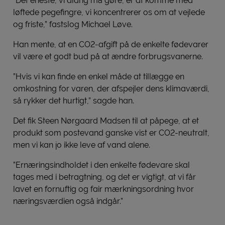
”Det eneste, vi aldrig må gøre, er at komme med
løftede pegefingre, vi koncentrerer os om at vejlede
og friste,” fastslog Michael Løve.
Han mente, at en CO2-afgift på de enkelte fødevarer
vil være et godt bud på at ændre forbrugsvanerne.
”Hvis vi kan finde en enkel måde at tillægge en
omkostning for varen, der afspejler dens klimaværdi,
så rykker det hurtigt,” sagde han.
Det fik Steen Nørgaard Madsen til at påpege, at et
produkt som postevand ganske vist er CO2-neutralt,
men vi kan jo ikke leve af vand alene.
”Ernæringsindholdet i den enkelte fødevare skal
tages med i betragtning, og det er vigtigt, at vi får
lavet en fornuftig og fair mærkningsordning hvor
næringsværdien også indgår.”