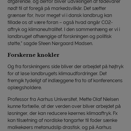
afgørende, og derfor bliver udviklingen af fødevarer
nødt til at foregå på markedsvilkår. Det sætter
grænser for, hvor meget vi i dansk landbrug kan
tillade os at være foran – også hvad angår CO2-
aftryk og klimaneutralitet. I den sammenhæng er vi i
landbruget afhængige af forskningen og politisk
støtte,” sagde Steen Nørgaard Madsen.
Forskerne knokler
Og fra forskningens side bliver der arbejdet på højtryk
for at løse landbrugets klimaudfordringer. Det
fremgik tydeligt af indlæggene fra to af konferencens
oplægsholdere.
Professor fra Aarhus Universitet, Mette Olaf Nielsen
kunne fortælle, at der verden over bliver arbejdet på
løsninger, der kan reducere køernes klimaaftryk. Fx
kan tilsætning af nordiske tangarter til foder sænke
malkekøers metanudslip drastisk, og på Aarhus