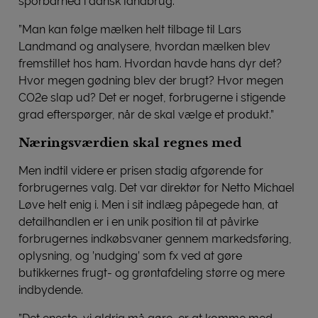
sporbarhed i dansk landbrug:
”Man kan følge mælken helt tilbage til Lars
Landmand og analysere, hvordan mælken blev
fremstillet hos ham. Hvordan havde hans dyr det?
Hvor megen gødning blev der brugt? Hvor megen
CO2e slap ud? Det er noget, forbrugerne i stigende
grad efterspørger, når de skal vælge et produkt.”
Næringsværdien skal regnes med
Men indtil videre er prisen stadig afgørende for
forbrugernes valg. Det var direktør for Netto Michael
Løve helt enig i. Men i sit indlæg påpegede han, at
detailhandlen er i en unik position til at påvirke
forbrugernes indkøbsvaner gennem markedsføring,
oplysning, og ’nudging’ som fx ved at gøre
butikkernes frugt- og grøntafdeling større og mere
indbydende.