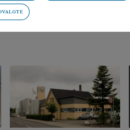
DVALGTE
k