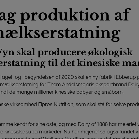
g produktion af
ælkserstatning
Fyn skal producere økologisk
tatning til det kinesiske ma
taget, og i begyndelsen af 2020 skal en ny fabrik i Ebberup på
ælkserstatning for Them Andelsmejeris eksportbrand Dairy
andt de mange millioner kinesiske babyer og småbørn.
ske virksomhed Fipros Nutrition, som skal stå for selve prod
me kendt for sine oste, og med Dairy of 1888 har mejeriet væ
de kinesiske supermarkeder. Nu har mejeriet så også fundet ve