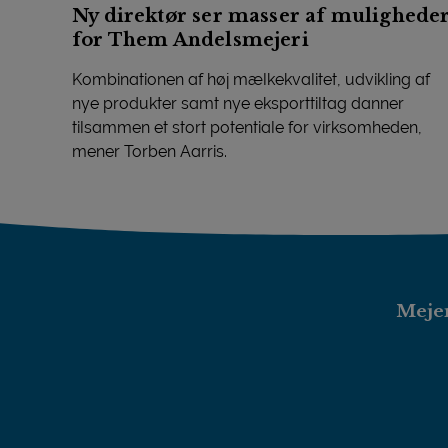
Ny direktør ser masser af mulighede
for Them Andelsmejeri
Kombinationen af høj mælkekvalitet, udvikling af
nye produkter samt nye eksporttiltag danner
tilsammen et stort potentiale for virksomheden,
mener Torben Aarris.
Ny direktør ser masser af muligheder for Them An
Mejer