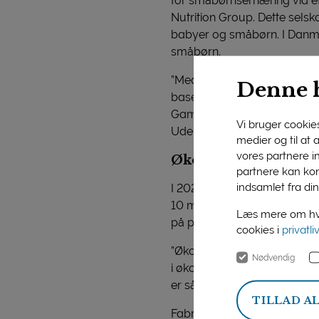
for småbørnsernæring via e
Nutrition Group. Dette sels
babyer og småbørn. I Danmar
småbørn.
”Med fabrikken i Ebberup, s
Denne 
baseret på økologisk, dansk 
Gammelgaard-Schmidt, adm. d
Vi bruger cookies 
Udenrigsministeriet.
medier og til at
vores partnere i
Økologi er synonym 
partnere kan kom
indsamlet fra din
I 2020 vil markedet for mod
10 mia. kr., og Franz Gamme
Læs mere om hvo
på projektstadiet. Især på 
cookies i
privatli
”Økologiske produkter er fo
Nødvendig
i økonomien har økologi og m
er således verdens hurtigst
TILLAD A
Fabrikken i Ebberup skal være