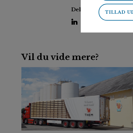
Del siden på:
TILLAD U
LinkedIn
Facebook
Twitter
Kopier lin
Vil du vide mere?