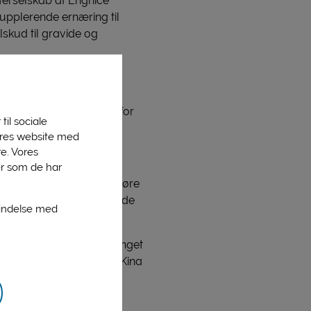
terselskab af Engnice
upplerende ernæring til
skud til gravide og
e økologisk mælkepulver
gere,” fortæller Franz
n årrække som diplomat for
til sociale
vores website med
e. Vores
er som de har
., heraf vil økologi udgøre
ere har været stor allerede
bindelse med
forbrugere, og med opsvinget
iske marked,” siger han. Kina