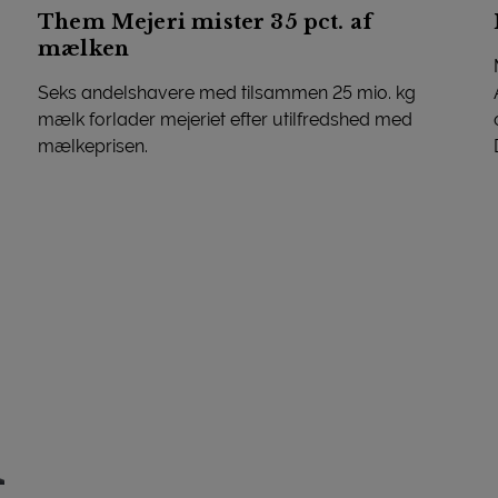
Them Mejeri mister 35 pct. af
mælken
Seks andelshavere med tilsammen 25 mio. kg
mælk forlader mejeriet efter utilfredshed med
mælkeprisen.
Them Mejeri mister 35 pct. af mælken