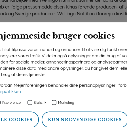
t samarbejde med Wellingo Nutrition, som er det danske dat
kab er ifølge pressemeddelelsen Kinas førende producent af s
k og Sverige producerer Wellingo Nutrition i forvejen kosttil
om er medfinansieret af Wellingo Nutrition, kan vi producer
hjemmeside bruger cookies
mælk, som vil blive eksporteret direkte til de kinesiske forbru
irektør for Dairy of 1888. Han har tidligere boet i Kina i e
til at tilpasse vores indhold og annoncer, til at vise dig funktioner 
 analysere vores trafik. Vi deler også oplysninger om din brug af 
nden for sociale medier, annonceringspartnere og analysepartner
med kvalitet
binere disse data med andre oplysninger, du har givet dem, ell
 brug af deres tjenester.
ermælkserstatning alene i Kina udgøre en værdi af 200 mia. kr
lgaard-Schmidt oplyser, at interessen fra de kinesiske aftag
rdan Mejeriforeningen behandler dine personoplysninger i for
grund af modermælkserstatningens økologiske status:
vspolitikken
r kineserne synonym med høj kvalitet. Kineserne er kræsne 
Præferencer
Statistik
Marketing
iljø fået et helt andet fokus og en særlig status på det kines
 voksende marked for økologiske mejeriprodukter.
LLE COOKIES
KUN NØDVENDIGE COOKIES
 klar til produktion fra første kvartal i 2020.