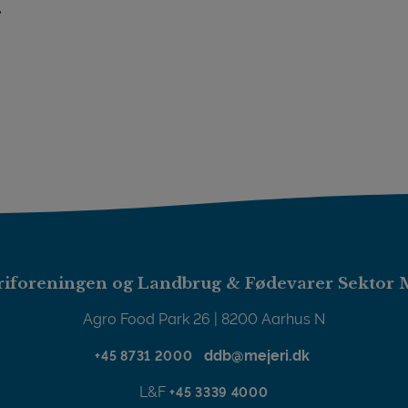
r
delsmejeri
iforeningen og Landbrug & Fødevarer Sektor 
Agro Food Park 26 | 8200 Aarhus N
ddb@mejeri.dk
+45 8731 2000
L&F
+45 3339 4000