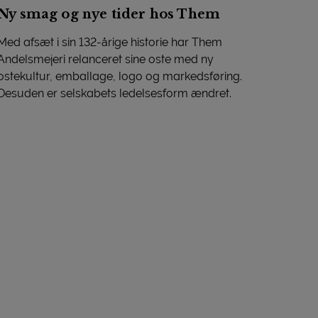
Ny smag og nye tider hos Them
Med afsæt i sin 132-årige historie har Them
Andelsmejeri relanceret sine oste med ny
ostekultur, emballage, logo og markedsføring.
Desuden er selskabets ledelsesform ændret.
Ny smag og nye tider hos Them