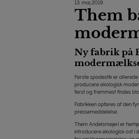
13. maj 2019
Them ba
moderm
Ny fabrik på 
modermælksers
Første spadestik er allerede 
producere økologisk moderm
først og fremmest findes bl
Fabrikken opføres af den fyn
pressemeddelelse.
Them Andelsmejeri er herhjem
introducere økologisk ost i 