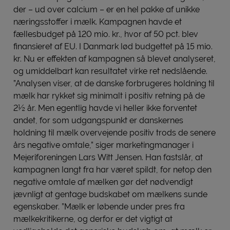
der – ud over calcium – er en hel pakke af unikke
næringsstoffer i mælk. Kampagnen havde et
fællesbudget på 120 mio. kr., hvor af 50 pct. blev
finansieret af EU. I Danmark lød budgettet på 15 mio.
kr. Nu er effekten af kampagnen så blevet analyseret,
og umiddelbart kan resultatet virke ret nedslående.
”Analysen viser, at de danske forbrugeres holdning til
mælk har rykket sig minimalt i positiv retning på de
2½ år. Men egentlig havde vi heller ikke forventet
andet, for som udgangspunkt er danskernes
holdning til mælk overvejende positiv trods de senere
års negative omtale,” siger marketingmanager i
Mejeriforeningen Lars Witt Jensen. Han fastslår, at
kampagnen langt fra har været spildt, for netop den
negative omtale af mælken gør det nødvendigt
jævnligt at gentage budskabet om mælkens sunde
egenskaber. ”Mælk er løbende under pres fra
mælkekritikerne, og derfor er det vigtigt at