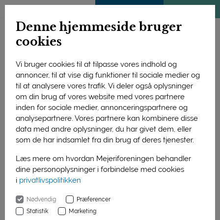
ENGLISH
MEDLEMSSIDE
KLIMATJEK
Denne hjemmeside bruger
cookies
Vi bruger cookies til at tilpasse vores indhold og
annoncer, til at vise dig funktioner til sociale medier og
til at analysere vores trafik. Vi deler også oplysninger
om din brug af vores website med vores partnere
inden for sociale medier, annonceringspartnere og
analysepartnere. Vores partnere kan kombinere disse
data med andre oplysninger, du har givet dem, eller
som de har indsamlet fra din brug af deres tjenester.
Læs mere om hvordan Mejeriforeningen behandler
dine personoplysninger i forbindelse med cookies
i
privatlivspolitikken
Forside
Nyheder
Stor kampagne – begrænset effekt
Nødvendig
Præferencer
01. januar 2016
Statistik
Marketing