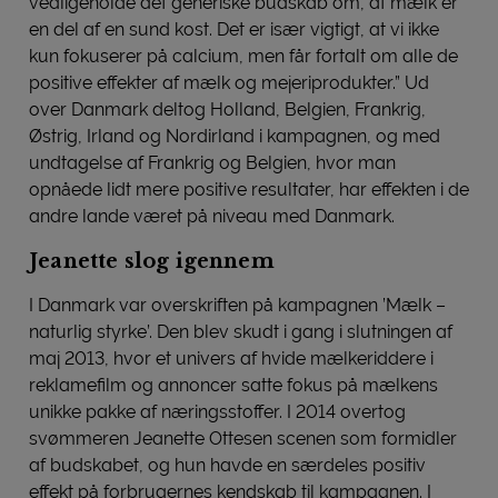
vedligeholde det generiske budskab om, at mælk er
en del af en sund kost. Det er især vigtigt, at vi ikke
kun fokuserer på calcium, men får fortalt om alle de
positive effekter af mælk og mejeriprodukter.” Ud
over Danmark deltog Holland, Belgien, Frankrig,
Østrig, Irland og Nordirland i kampagnen, og med
undtagelse af Frankrig og Belgien, hvor man
opnåede lidt mere positive resultater, har effekten i de
andre lande været på niveau med Danmark.
Jeanette slog igennem
I Danmark var overskriften på kampagnen ’Mælk –
naturlig styrke’. Den blev skudt i gang i slutningen af
maj 2013, hvor et univers af hvide mælkeriddere i
reklamefilm og annoncer satte fokus på mælkens
unikke pakke af næringsstoffer. I 2014 overtog
svømmeren Jeanette Ottesen scenen som formidler
af budskabet, og hun havde en særdeles positiv
effekt på forbrugernes kendskab til kampagnen. I