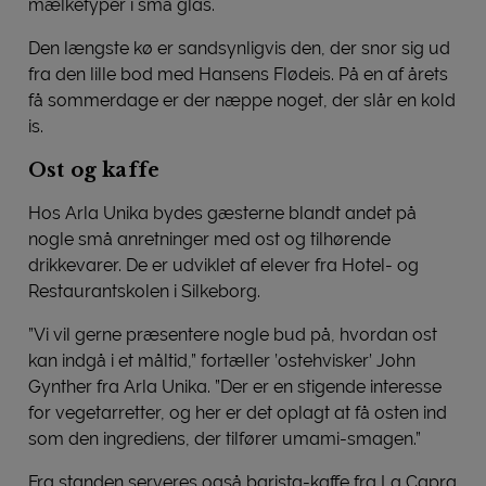
mælketyper i små glas.
Den længste kø er sandsynligvis den, der snor sig ud
fra den lille bod med Hansens Flødeis. På en af årets
få sommerdage er der næppe noget, der slår en kold
is.
Ost og kaffe
Hos Arla Unika bydes gæsterne blandt andet på
nogle små anretninger med ost og tilhørende
drikkevarer. De er udviklet af elever fra Hotel- og
Restaurantskolen i Silkeborg.
”Vi vil gerne præsentere nogle bud på, hvordan ost
kan indgå i et måltid,” fortæller ’ostehvisker’ John
Gynther fra Arla Unika. ”Der er en stigende interesse
for vegetarretter, og her er det oplagt at få osten ind
som den ingrediens, der tilfører umami-smagen.”
Fra standen serveres også barista-kaffe fra La Capra