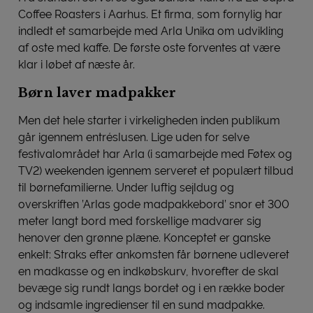
Coffee Roasters i Aarhus. Et firma, som fornylig har
indledt et samarbejde med Arla Unika om udvikling
af oste med kaffe. De første oste forventes at være
klar i løbet af næste år.
Børn laver madpakker
Men det hele starter i virkeligheden inden publikum
går igennem entréslusen. Lige uden for selve
festivalområdet har Arla (i samarbejde med Føtex og
TV2) weekenden igennem serveret et populært tilbud
til børnefamilierne. Under luftig sejldug og
overskriften ’Arlas gode madpakkebord’ snor et 300
meter langt bord med forskellige madvarer sig
henover den grønne plæne. Konceptet er ganske
enkelt: Straks efter ankomsten får børnene udleveret
en madkasse og en indkøbskurv, hvorefter de skal
bevæge sig rundt langs bordet og i en række boder
og indsamle ingredienser til en sund madpakke.