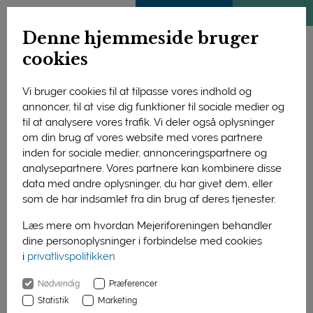
ENGLISH
MEDLEMSSIDE
KLIMATJEK
Denne hjemmeside bruger
cookies
Vi bruger cookies til at tilpasse vores indhold og
annoncer, til at vise dig funktioner til sociale medier og
til at analysere vores trafik. Vi deler også oplysninger
om din brug af vores website med vores partnere
inden for sociale medier, annonceringspartnere og
analysepartnere. Vores partnere kan kombinere disse
data med andre oplysninger, du har givet dem, eller
som de har indsamlet fra din brug af deres tjenester.
Læs mere om hvordan Mejeriforeningen behandler
dine personoplysninger i forbindelse med cookies
i
privatlivspolitikken
Forside
Nyheder
Smagsprøver i lange baner
Nødvendig
Præferencer
01. januar 2016
Statistik
Marketing