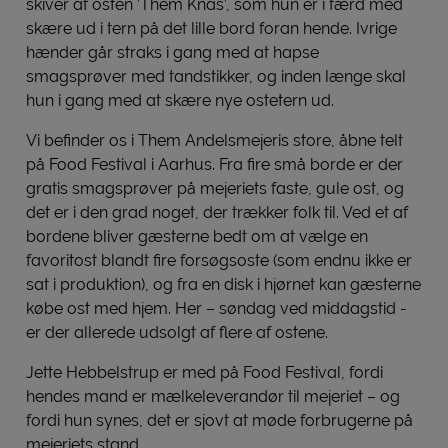
skiver af osten ’Them Knas’, som hun er i færd med
skære ud i tern på det lille bord foran hende. Ivrige
hænder går straks i gang med at hapse
smagsprøver med tandstikker, og inden længe skal
hun i gang med at skære nye ostetern ud.
Vi befinder os i Them Andelsmejeris store, åbne telt
på Food Festival i Aarhus. Fra fire små borde er der
gratis smagsprøver på mejeriets faste, gule ost, og
det er i den grad noget, der trækker folk til. Ved et af
bordene bliver gæsterne bedt om at vælge en
favoritost blandt fire forsøgsoste (som endnu ikke er
sat i produktion), og fra en disk i hjørnet kan gæsterne
købe ost med hjem. Her – søndag ved middagstid -
er der allerede udsolgt af flere af ostene.
Jette Hebbelstrup er med på Food Festival, fordi
hendes mand er mælkeleverandør til mejeriet – og
fordi hun synes, det er sjovt at møde forbrugerne på
mejeriets stand.