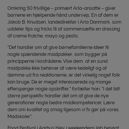
Omkring 50 frivillige – primært Arla-ansatte – giver
børnene en hjælpende hånd undervejs. En af dem er
Jakob B. Knudsen, landedirektør i Arla Danmark, som
uddeler tips og tricks til at sammensætte en dressing
af creme fraiche, mayo og pesto.
”Det handler om at give børnefamilierne ideer til
nogle spændende madpakker, som bygger på
principperne i kostrådene. Vise dem, at en sund
madpakke ikke behøver at være kedeligt og at
dømme ud fra reaktionerne, er det virkelig noget folk
kan bruge. De er meget interesserede og mange
efterspørger nogle opskrifter,” fortæller han. ”I det lidt
større perspektiv handler det om at give de nye
generationer nogle bedre madkompetencer. Lære
dem om kvalitet og smag ligesom vi fx gør på vores
Madskoler”.
Food Festival i Aarhus blev i weekendens løb besøgt