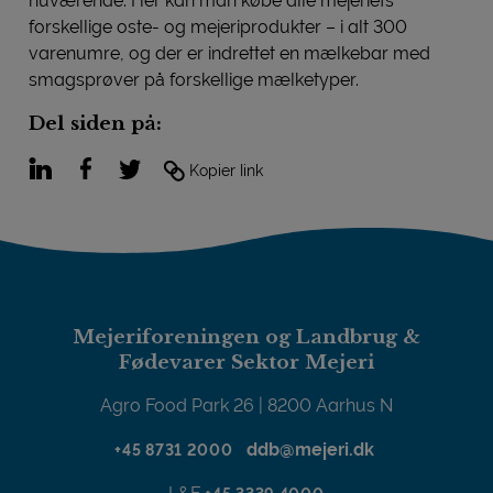
nuværende. Her kan man købe alle mejeriets
forskellige oste- og mejeriprodukter – i alt 300
varenumre, og der er indrettet en mælkebar med
smagsprøver på forskellige mælketyper.
Del siden på:
LinkedIn
Facebook
Twitter
Kopier link
Mejeriforeningen og Landbrug &
Fødevarer Sektor Mejeri
Agro Food Park 26 | 8200 Aarhus N
ddb@mejeri.dk
+45 8731 2000