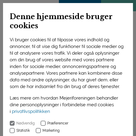
ENGLISH
MEDLEMSSIDE
KLIMATJEK
Denne hjemmeside bruger
cookies
Vi bruger cookies til at tilpasse vores indhold og
annoncer, til at vise dig funktioner til sociale medier og
til at analysere vores trafik. Vi deler også oplysninger
om din brug af vores website med vores partnere
inden for sociale medier, annonceringspartnere og
analysepartnere. Vores partnere kan kombinere disse
data med andre oplysninger, du har givet dem, eller
som de har indsamlet fra din brug af deres tjenester.
Foto: Lene Shannon
Læs mere om hvordan Mejeriforeningen behandler
dine personoplysninger i forbindelse med cookies
Hver tirsdag frem til den 6. august kan man komme på
i
privatlivspolitikken
rundvisning på Aabybro Mejeri, hvor man får et indblik i
mejeriets isproduktion med tilhørende smagsprøver.
Nødvendig
Præferencer
Statistik
Marketing