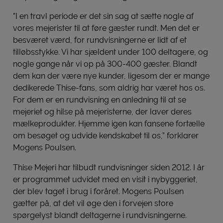
”I en travl periode er det sin sag at sætte nogle af
vores mejerister til at føre gæster rundt. Men det er
besværet værd, for rundvisningerne er lidt af et
tilløbsstykke. Vi har sjældent under 100 deltagere, og
nogle gange når vi op på 300-400 gæster. Blandt
dem kan der være nye kunder, ligesom der er mange
dedikerede Thise-fans, som aldrig har været hos os.
For dem er en rundvisning en anledning til at se
mejeriet og hilse på mejeristerne, der laver deres
mælkeprodukter. Hjemme igen kan fansene fortælle
om besøget og udvide kendskabet til os,” forklarer
Mogens Poulsen.
Thise Mejeri har tilbudt rundvisninger siden 2012. I år
er programmet udvidet med en visit i nybyggeriet,
der blev taget i brug i foråret. Mogens Poulsen
gætter på, at det vil øge den i forvejen store
spørgelyst blandt deltagerne i rundvisningerne.