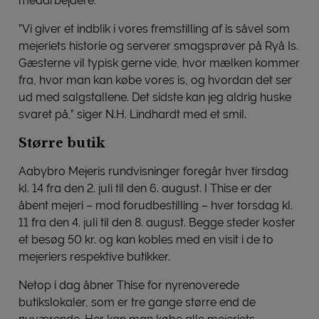
medarbejdere.
”Vi giver et indblik i vores fremstilling af is såvel som
mejeriets historie og serverer smagsprøver på Ryå Is.
Gæsterne vil typisk gerne vide, hvor mælken kommer
fra, hvor man kan købe vores is, og hvordan det ser
ud med salgstallene. Det sidste kan jeg aldrig huske
svaret på,” siger N.H. Lindhardt med et smil.
Større butik
Aabybro Mejeris rundvisninger foregår hver tirsdag
kl. 14 fra den 2. juli til den 6. august. I Thise er der
åbent mejeri – mod forudbestilling – hver torsdag kl.
11 fra den 4. juli til den 8. august. Begge steder koster
et besøg 50 kr. og kan kobles med en visit i de to
mejeriers respektive butikker.
Netop i dag åbner Thise for nyrenoverede
butikslokaler, som er tre gange større end de