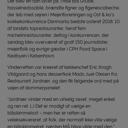
Det blev en flan lavet på Thise Blå Grubé,
hasselnødssablé, brændte figner og figenescabeche,
der løb med sejren i Mejeriforeningen og Ost & ko’s
kokkekonkurrence Danmarks bedste osteret 2018. 10
af landets toprestauranter, heraf fem
michelinrestauranter, deltog i konkurrencen, der
søndag blev overværet af godt 150 journalister,
mejerifolk og øvrige gæster i CPH Food Space i
Kødbyen i København.
Vinderretten var kreeret af køkkenchef Eric Kragh
Vildgaard og hans dessertkok Mads Juel Olesen fra
Restaurant Jordnær, og den fik følgende ord med på
vejen af dommerpanelet:
“Jordnær vinder med en virkelig sexet, meget enkel
og ren ret. (…) Det er modigt at vælge en
blåskimmelost – men her er retten så
veleksekvereret, at folk, der normalt ikke ville vælge
en blåskimmelret, næsten MÅ blive vilde med den,”