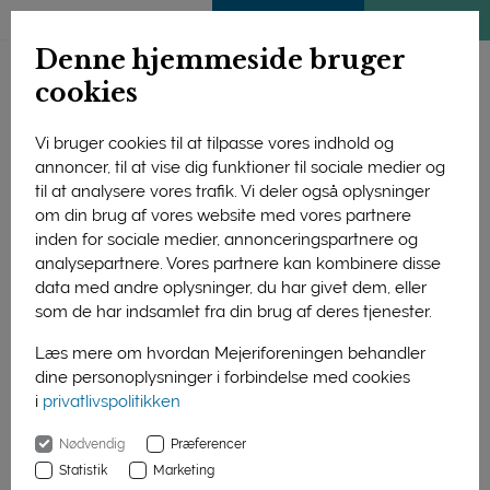
ENGLISH
MEDLEMSSIDE
KLIMATJEK
Denne hjemmeside bruger
cookies
Vi bruger cookies til at tilpasse vores indhold og
annoncer, til at vise dig funktioner til sociale medier og
til at analysere vores trafik. Vi deler også oplysninger
om din brug af vores website med vores partnere
inden for sociale medier, annonceringspartnere og
analysepartnere. Vores partnere kan kombinere disse
data med andre oplysninger, du har givet dem, eller
som de har indsamlet fra din brug af deres tjenester.
Foto: Liv Kastrup
Læs mere om hvordan Mejeriforeningen behandler
dine personoplysninger i forbindelse med cookies
Dessertkok Mads Juel Olesen fra Restaurant Jordnær
i
privatlivspolitikken
modtager en ost som symbol på vinderpræmien. Osten bliver
overrakt af marketingmanager Lars Witt fra Mejeriforeningen.
Nødvendig
Præferencer
Til venstre ses Kamilla Seidler fra dommerpanelet.
Statistik
Marketing