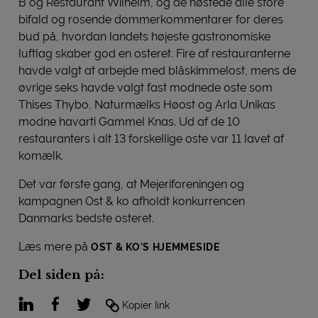
B og Restaurant Wilhelm, og de høstede alle store
bifald og rosende dommerkommentarer for deres
bud på, hvordan landets højeste gastronomiske
luftlag skaber god en osteret. Fire af restauranterne
havde valgt at arbejde med blåskimmelost, mens de
øvrige seks havde valgt fast modnede oste som
Thises Thybo, Naturmælks Høost og Arla Unikas
modne havarti Gammel Knas. Ud af de 10
restauranters i alt 13 forskellige oste var 11 lavet af
komælk.
Det var første gang, at Mejeriforeningen og
kampagnen Ost & ko afholdt konkurrencen
Danmarks bedste osteret.
Læs mere på
OST & KO'S HJEMMESIDE
Del siden på:
LinkedIn
Facebook
Twitter
Kopier link