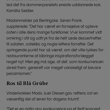
lød det fra dommerpanelets eneste uddannede kok,
Kamilla Seidler.
Madanmelder på Berlingske, Søren Frank,
supplerede: “Det har været en fornøjelse at opleve
osten i alle dens mange funktioner. Vi er kommet vidt
omkring i stil og udtryk fra de helt søde dessertretter,
til salaten, ostekiks og nogle lettere forretter. Det
springende punkt har så været, om det ville lykkes for
restauranterne at bibringe inspirationsforlægget
noget nyt. Men jeg må sige, at det, som konkurrencen
skred frem, generelt var meget vanskeligt at bevare
pessimismen.”
Ros til Blå Grúbe
Vinderkokken Mads Juel Olesen gav rettens ost en
væsentlig del af æren for dagens triumf:
“Det er en rigtig sjov konkurrence og et fedt koncept