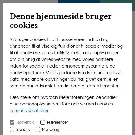
ENGLISH
MEDLEMSSIDE
KLIMATJEK
Denne hjemmeside bruger
cookies
Vi bruger cookies til at tilpasse vores indhold og
annoncer, til at vise dig funktioner til sociale medier og
til at analysere vores trafik. Vi deler også oplysninger
om din brug af vores website med vores partnere
inden for sociale medier, annonceringspartnere og
analysepartnere. Vores partnere kan kombinere disse
data med andre oplysninger, du har givet dem, eller
som de har indsamlet fra din brug af deres tjenester.
Læs mere om hvordan Mejeriforeningen behandler
dine personoplysninger i forbindelse med cookies
i
privatlivspolitikken
Forside
Nyheder
Prisforskellen på mælk blev mindre
Nødvendig
Præferencer
01. januar 2016
Statistik
Marketing