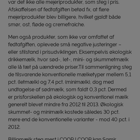
var det ikke alle mejeriprodukter, som steg i pris.
Afskaffelsen af fedtafgiften betød fx, at flere
mejeriprodukter blev billigere, hvilket gjaldt både
smør, ost, fløde og cremefraiche.
Men også produkter, som ikke var omfattet af
fedtafgiften, oplevede små negative justeringer –
eller stilstand i prisudviklingen. Eksempelvis økologisk
drikkemælk, hvor sød-, let-, mini- og skummetmælk
alle lå tæt på uændrede priser.Til sammenligning steg
de tilsvarende konventionelle mælketyper mellem 5,1
pct. (letmælk) og 7,4 pct. (minimælk), dog med
undtagelse af sødmælk, som faldt 0,3 pct. Dermed
er prisforskellen på økologisk og konventionel mælk
generelt blevet mindre fra 2012 til 2013. Økologisk
skummet- og minimælk kostede således 30 pct.
mere end de konventionelle varianter - mod 40 pct. i
2012.
Billigmælk steg mest i COOP I COOP kan Samir