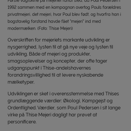
Første vagtskifte på mejeriet fandt sted, da Poul Pedersen i
1992 sammen med en kompagnon overtog Pouls forældres
privatmejeri, det mejeri, hvor Poul blev født, og hvorfra han i
bogstavelig forstand havde fået ”mejeri” ind med
modermælken. (Foto: Thise Mejeri)
Overskriften for mejeriets markante udvikling er
nysgerrighed, lysten til at gå nye veje og lysten til
udvikling. Både af mejeri og produkter,
smagsoplevelser og koncepter, der ofte tager
udgangspunkt i Thise-andelshavernes
forandringsvillighed til at levere nyskabende
mælketyper.
Udviklingen er sket i overensstemmelse med Thises
grundlæggende værdier: Økologi, Kampgejst og
Ordentlighed. Værdier, som Poul Pedersen i sit lange
virke på Thise Mejeri dagligt har prøvet at
personificere.