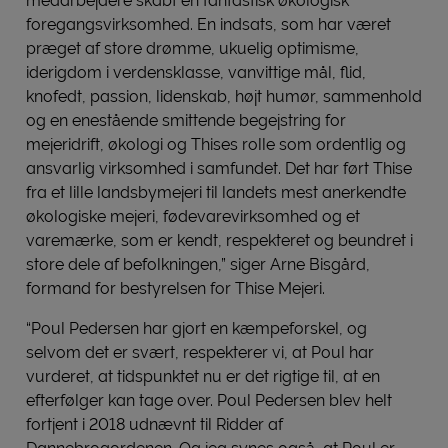
medarbejdere skabt en fantastisk økologisk
foregangsvirksomhed. En indsats, som har været
præget af store drømme, ukuelig optimisme,
iderigdom i verdensklasse, vanvittige mål, flid,
knofedt, passion, lidenskab, højt humør, sammenhold
og en enestående smittende begejstring for
mejeridrift, økologi og Thises rolle som ordentlig og
ansvarlig virksomhed i samfundet. Det har ført Thise
fra et lille landsbymejeri til landets mest anerkendte
økologiske mejeri, fødevarevirksomhed og et
varemærke, som er kendt, respekteret og beundret i
store dele af befolkningen,” siger Arne Bisgård,
formand for bestyrelsen for Thise Mejeri.
“Poul Pedersen har gjort en kæmpeforskel, og
selvom det er svært, respekterer vi, at Poul har
vurderet, at tidspunktet nu er det rigtige til, at en
efterfølger kan tage over. Poul Pedersen blev helt
fortjent i 2018 udnævnt til Ridder af