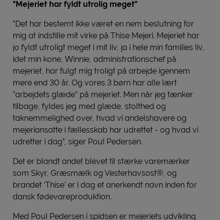
"Mejeriet har fyldt utrolig meget"
”Det har bestemt ikke været en nem beslutning for
mig at indstille mit virke på Thise Mejeri. Mejeriet har
jo fyldt utroligt meget i mit liv, ja i hele min families liv,
idet min kone, Winnie, administrationschef på
mejeriet, har fulgt mig troligt på arbejde igennem
mere end 30 år. Og vores 3 børn har alle lært
”arbejdets glæde” på mejeriet. Men når jeg tænker
tilbage, fyldes jeg med glæde, stolthed og
taknemmelighed over, hvad vi andelshavere og
mejeriansatte i fællesskab har udrettet - og hvad vi
udretter i dag”, siger Poul Pedersen.
Det er blandt andet blevet til stærke varemærker
som Skyr, Græsmælk og Vesterhavsost®, og
brandet ‘Thise’ er i dag et anerkendt navn inden for
dansk fødevareproduktion.
Med Poul Pedersen i spidsen er mejeriets udvikling