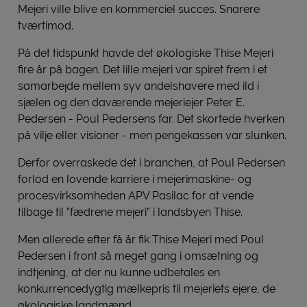
Mejeri ville blive en kommerciel succes. Snarere
tværtimod.
På det tidspunkt havde det økologiske Thise Mejeri
fire år på bagen. Det lille mejeri var spiret frem i et
samarbejde mellem syv andelshavere med ild i
sjælen og den daværende mejeriejer Peter E.
Pedersen - Poul Pedersens far. Det skortede hverken
på vilje eller visioner - men pengekassen var slunken.
Derfor overraskede det i branchen, at Poul Pedersen
forlod en lovende karriere i mejerimaskine- og
procesvirksomheden APV Pasilac for at vende
tilbage til ”fædrene mejeri” i landsbyen Thise.
Men allerede efter få år fik Thise Mejeri med Poul
Pedersen i front så meget gang i omsætning og
indtjening, at der nu kunne udbetales en
konkurrencedygtig mælkepris til mejeriets ejere, de
økologiske landmænd.