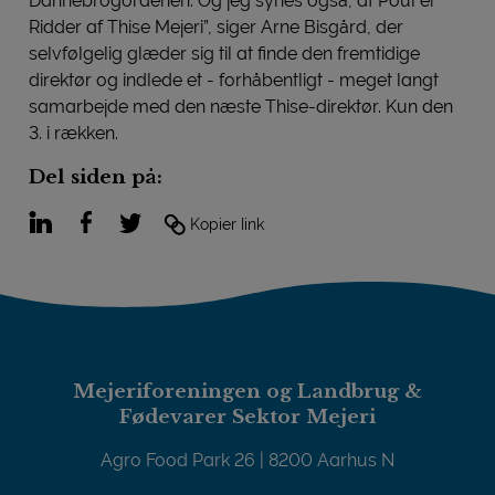
Dannebrogordenen. Og jeg synes også, at Poul er
Ridder af Thise Mejeri”, siger Arne Bisgård, der
selvfølgelig glæder sig til at finde den fremtidige
direktør og indlede et - forhåbentligt - meget langt
samarbejde med den næste Thise-direktør. Kun den
3. i rækken.
Del siden på:
LinkedIn
Facebook
Twitter
Kopier link
Mejeriforeningen og Landbrug &
Fødevarer Sektor Mejeri
Agro Food Park 26 | 8200 Aarhus N