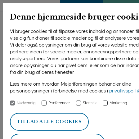
ENGLISH
MEDLEMSSIDE
KLIMATJEK
Denne hjemmeside bruger cooki
Vi bruger cookies til at tilpasse vores indhold og annoncer, til
vise dig funktioner til sociale medier og til at analysere vores 
Vi deler også oplysninger om din brug af vores website med
partnere inden for sociale medier, annonceringspartnere og
analysepartnere. Vores partnere kan kombinere disse data
andre oplysninger, du har givet dem, eller som de har indsa
fra din brug af deres tjenester.
Læs mere om hvordan Mejeriforeningen behandler dine
personoplysninger i forbindelse med cookies i
privatlivspolit
Nødvendig
Præferencer
Statistik
Marketing
Adm. direktør Poul Johannes Pedersen foran mejeriet i Thise,
hvor han har været direktør siden 1992.
TILLAD ALLE COOKIES
Forside
Nyheder