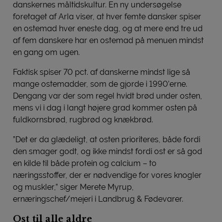
danskernes måltidskultur. En ny undersøgelse
foretaget af Arla viser, at hver femte dansker spiser
en ostemad hver eneste dag, og at mere end tre ud
af fem danskere har en ostemad på menuen mindst
en gang om ugen.
Faktisk spiser 70 pct. af danskerne mindst lige så
mange ostemadder, som de gjorde i 1990’erne.
Dengang var der som regel hvidt brød under osten,
mens vi i dag i langt højere grad kommer osten på
fuldkornsbrød, rugbrød og knækbrød.
”Det er da glædeligt, at osten prioriteres, både fordi
den smager godt, og ikke mindst fordi ost er så god
en kilde til både protein og calcium – to
næringsstoffer, der er nødvendige for vores knogler
og muskler,” siger Merete Myrup,
ernæringschef/mejeri i Landbrug & Fødevarer.
Ost til alle aldre