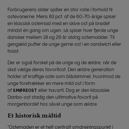
Forbrugerens alder spiller en stor rolle i forhold til
ostevanerne. Mens 83 pct. af de 60-70-årige spiser
en klassisk ostemad med en skive ost på brødet
mindst én gang om ugen, så spiser hver fjerde unge
dansker mellem 18 og 29 år aldrig ostemadder. Til
gengæld putter de unge gerne ost i en sandwich eller
toast.
Der er også forskel på de unge og de ældre, når de
skal vælge deres favoritost. Den ældre generation
holder af kraftige oste som blåskimmel, hvorimod de
unge foretrækker en mere mild ost i form
af
eller havarti. Dog er den klassiske
SMØREOST
Danbo-ost stadig den ultimative favorit på
morgenbordet hos såvel unge som ældre.
Et historisk måltid
”Ostemaden er et helt centralt omdrejningspunkt i