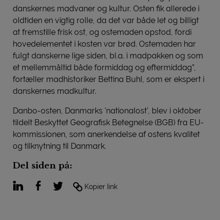
danskernes madvaner og kultur. Osten fik allerede i
oldtiden en vigtig rolle, da det var både let og billigt
at fremstille frisk ost, og ostemaden opstod, fordi
hovedelementet i kosten var brød. Ostemaden har
fulgt danskerne lige siden, bl.a. i madpakken og som
et mellemmåltid både formiddag og eftermiddag”,
fortæller madhistoriker Bettina Buhl, som er ekspert i
danskernes madkultur.
Danbo-osten, Danmarks 'nationalost', blev i oktober
tildelt Beskyttet Geografisk Betegnelse (BGB) fra EU-
kommissionen, som anerkendelse af ostens kvalitet
og tilknytning til Danmark.
Del siden på:
LinkedIn
Facebook
Twitter
Kopier link