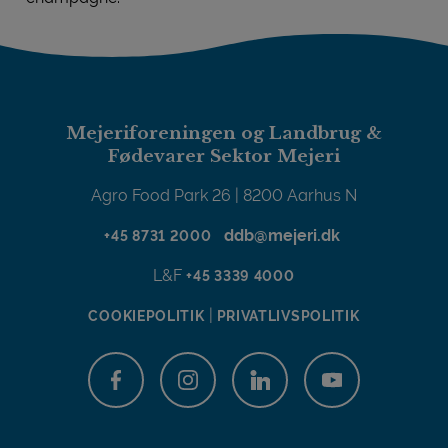
Danskerne går amok i ost til nytår
Mejeriforeningen og Landbrug &
Fødevarer Sektor Mejeri
Agro Food Park 26 | 8200 Aarhus N
ddb@mejeri.dk
+45 8731 2000
L&F
+45 3339 4000
|
COOKIEPOLITIK
PRIVATLIVSPOLITIK