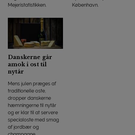
Mejeristatistikken.
København.
Mere dansk ost og smør
Toprestauranter dyster i dan
Danskerne går
amok i ost til
nytår
Mens julen præges af
traditionelle oste,
dropper danskerne
hæmningerne til nytår
og er klar til at servere
specialoste med smag
af jordbær og
champagne.