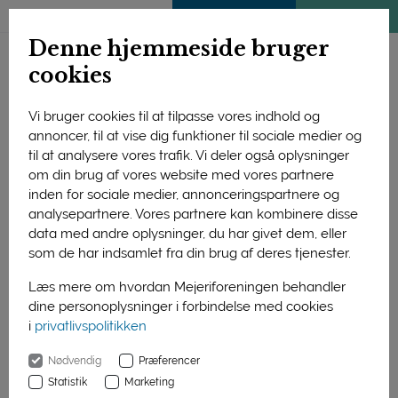
ENGLISH
MEDLEMSSIDE
KLIMATJEK
Denne hjemmeside bruger
cookies
Vi bruger cookies til at tilpasse vores indhold og
annoncer, til at vise dig funktioner til sociale medier og
til at analysere vores trafik. Vi deler også oplysninger
om din brug af vores website med vores partnere
inden for sociale medier, annonceringspartnere og
analysepartnere. Vores partnere kan kombinere disse
data med andre oplysninger, du har givet dem, eller
som de har indsamlet fra din brug af deres tjenester.
Læs mere om hvordan Mejeriforeningen behandler
dine personoplysninger i forbindelse med cookies
Som morgenmad, et mellemmåltid eller i madpakken – en
i
privatlivspolitikken
ostemad er stadig en fast del af danskernes måltidsvaner.
Nødvendig
Præferencer
Statistik
Marketing
Forside
Nyheder