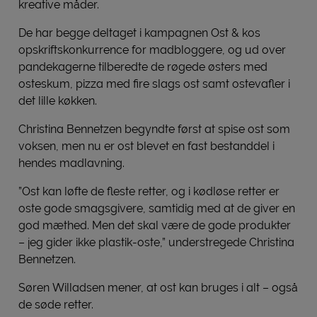
kreative måder.
De har begge deltaget i kampagnen Ost & kos
opskriftskonkurrence for madbloggere, og ud over
pandekagerne tilberedte de røgede østers med
osteskum, pizza med fire slags ost samt ostevafler i
det lille køkken.
Christina Bennetzen begyndte først at spise ost som
voksen, men nu er ost blevet en fast bestanddel i
hendes madlavning.
”Ost kan løfte de fleste retter, og i kødløse retter er
oste gode smagsgivere, samtidig med at de giver en
god mæthed. Men det skal være de gode produkter
– jeg gider ikke plastik-oste,” understregede Christina
Bennetzen.
Søren Willadsen mener, at ost kan bruges i alt – også
de søde retter.