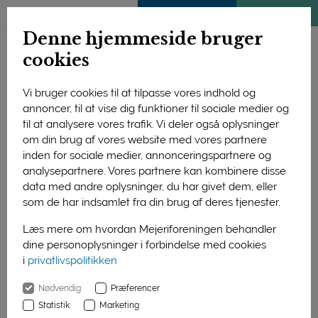
ENGLISH
MEDLEMSSIDE
KLIMATJEK
Denne hjemmeside bruger
cookies
Vi bruger cookies til at tilpasse vores indhold og
annoncer, til at vise dig funktioner til sociale medier og
til at analysere vores trafik. Vi deler også oplysninger
om din brug af vores website med vores partnere
inden for sociale medier, annonceringspartnere og
analysepartnere. Vores partnere kan kombinere disse
data med andre oplysninger, du har givet dem, eller
som de har indsamlet fra din brug af deres tjenester.
Læs mere om hvordan Mejeriforeningen behandler
dine personoplysninger i forbindelse med cookies
i
privatlivspolitikken
Forside
Nyheder
'Ost kan løfte de fleste retter'
Nødvendig
Præferencer
01. januar 2016
Statistik
Marketing