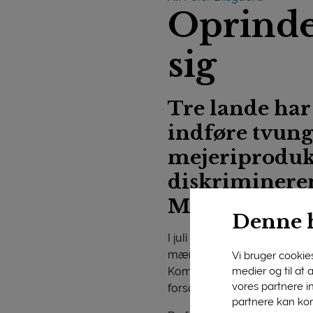
Oprinde
sig
Tre lande har
indføre tvun
mejeriprodukte
diskrimineren
Mejeriforenin
Denne 
I juli fik Frankrig som det f
mærke på emballagen viser, a
Vi bruger cookies 
medier og til at
Kommissionens accept til at 
vores partnere i
forsøgsordninger, der skal lø
partnere kan kom