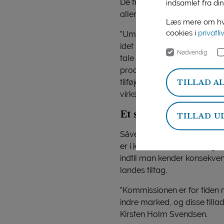
De franske regler gælder fr
indsamlet fra din
allerede fra årsskiftet, mens 
Læs mere om hvo
cookies i
privatli
”Umiddelbart har ordninger
idet reglerne ikke gælder fo
Nødvendig
tale om diskriminerende lovgi
producerede produkter,” for
tilføjer: ”Desuden medvirker 
TILLAD A
virksomhed at have produkti
Et skridt i den forke
TILLAD U
Såvel EDA (European Dairy 
er i klar modstrid med regl
indtil man kender konsekvens
landes tiltag.
”Kommissionen er for tiden 
indre marked, og disse tillad
Kirsten Holm Svendsen.