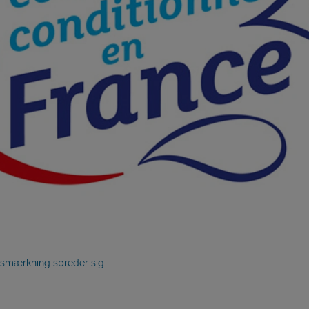
esmærkning spreder sig