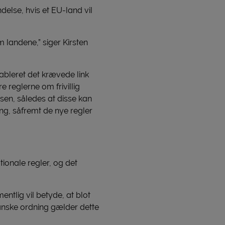
else, hvis et EU-land vil
 landene,” siger Kirsten
ableret det krævede link
e reglerne om frivillig
sen, således at disse kan
ng, såfremt de nye regler
ionale regler, og det
entlig vil betyde, at blot
anske ordning gælder dette