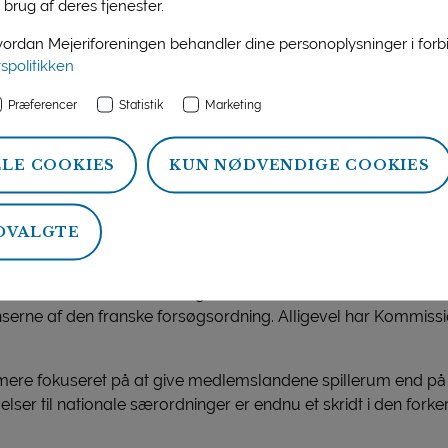
a 1. januar 2017. For Litauens vedkommende forventes reglern
 brug af deres tjenester.
de italienske regler forventes at gælde fra 1. april 2017.
rdan Mejeriforeningen behandler dine personoplysninger i for
vspolitikken
ne ingen direkte betydning for produktion og salg af dansk
r produkter, der fremstilles eller markedsføres i andre medle
Præferencer
Statistik
Marketing
vning, der har til hensigt at få de lokale forbrugere til at v
klarer erhvervspolitisk chef for Danish Dairy Board Bruxell
disse - vidt forskellige – nationale regelsæt til, at det bliver 
LLE COOKIES
KUN NØDVENDIGE COOKIES
on i flere medlemslande.”
rte retning
DVALGTE
Association) som en lang række medlemslande har påpeget, 
erne for det indre marked, og at Kommissionen burde blokere
erne af den franske forsøgsordning. Alligevel har Kommission
mere fokuseret på at give medlemslandene spillerum end på 
elser til nationale særordninger er endnu et skridt i den forker