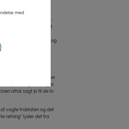
e også at træde i kraft
bindelse med
 mælk og mælkeprodukter,
mslande. Men der er klart
ælge indenlandsk
es Kirsten Holm Svendsen og
mere kompliceret for en
at de nationale ordninger
 for nye forsøgsordninger,
en altså sagt ja til de to
at vogte traktaten og det
te retning” lyder det fra