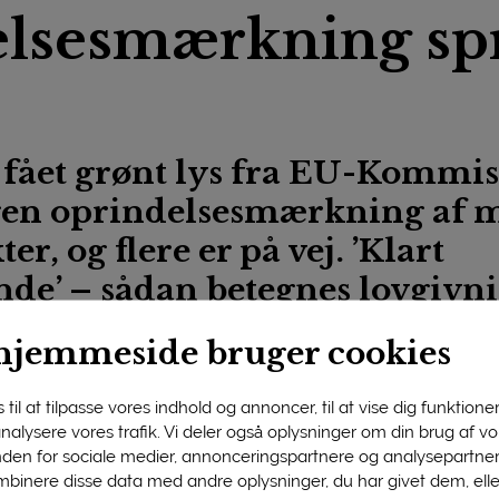
lsesmærkning sp
 fået grønt lys fra EU-Kommiss
gen oprindelsesmærkning af 
r, og flere er på vej. ’Klart
de’ – sådan betegnes lovgivn
gens erhvervspolitiske chef.
hjemmeside bruger cookies
ørste land lov til at indføre en national mærkningsordning for 
t produkterne er af fransk oprindelse. I slutningen af oktobe
til at tilpasse vores indhold og annoncer, til at vise dig funktioner 
 analysere vores trafik. Vi deler også oplysninger om din brug af 
indføre lignende ordninger. For alle tre lande gælder det, at 
nden for sociale medier, annonceringspartnere og analysepartner
be i to år.
binere disse data med andre oplysninger, du har givet dem, ell