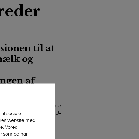
reder
ionen til at
mælk og
ingen af
bl.a. mælkeprodukter, hvor et
r fik Italien og Litauen EU-
til sociale
vores website med
der er tale om
e. Vores
er som de har