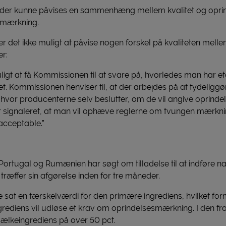
 der kunne påvises en sammenhæng mellem kvalitet og oprind
smærkning.
 det ikke muligt at påvise nogen forskel på kvaliteten mellem
r:
igt at få Kommissionen til at svare på, hvorledes man har et
t. Kommissionen henviser til, at der arbejdes på at tydeliggør
hvor producenterne selv beslutter, om de vil angive oprindel
har signaleret, at man vil ophæve reglerne om tvungen mærkni
 acceptable.”
ortugal og Rumænien har søgt om tilladelse til at indføre nat
ræffer sin afgørelse inden for tre måneder.
ke sat en tærskelværdi for den primære ingrediens, hvilket form
ediens vil udløse et krav om oprindelsesmærkning. I den fr
ælkeingrediens på over 50 pct.