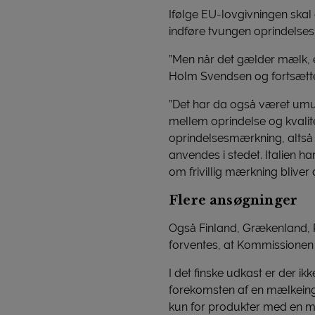
Ifølge EU-lovgivningen skal
indføre tvungen oprindelse
”Men når det gælder mælk, er
Holm Svendsen og fortsætte
”Det har da også været umul
mellem oprindelse og kvalite
oprindelsesmærkning, altså 
anvendes i stedet. Italien 
om frivillig mærkning bliver
Flere ansøgninger
Også Finland, Grækenland, P
forventes, at Kommissionen t
I det finske udkast er der ik
forekomsten af en mælkeingr
kun for produkter med en m