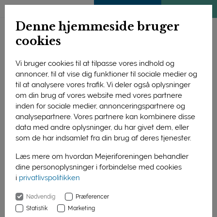
ENGLISH
MEDLEMSSIDE
KLIMATJEK
Denne hjemmeside bruger
cookies
Vi bruger cookies til at tilpasse vores indhold og
annoncer, til at vise dig funktioner til sociale medier og
til at analysere vores trafik. Vi deler også oplysninger
om din brug af vores website med vores partnere
inden for sociale medier, annonceringspartnere og
analysepartnere. Vores partnere kan kombinere disse
data med andre oplysninger, du har givet dem, eller
som de har indsamlet fra din brug af deres tjenester.
Læs mere om hvordan Mejeriforeningen behandler
dine personoplysninger i forbindelse med cookies
330 elever fra Hotel- og Restaurantskolen skal i dag og i
i
privatlivspolitikken
morgen sidde hjemme og smage på seks danske oste til et
online-kursus arrangeret af Ost & ko, Mejeriforeningens
Nødvendig
Præferencer
ostekulturkampagne.
Statistik
Marketing