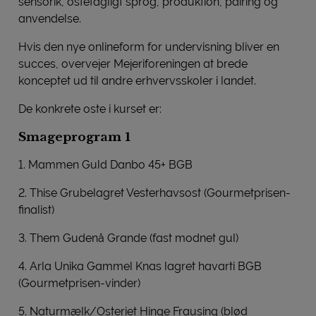
sensorik, ostefagligt sprog, produktion, pairing og
anvendelse.
Hvis den nye onlineform for undervisning bliver en
succes, overvejer Mejeriforeningen at brede
konceptet ud til andre erhvervsskoler i landet.
De konkrete oste i kurset er:
Smageprogram 1
1. Mammen Guld Danbo 45+ BGB
2. Thise Grubelagret Vesterhavsost (Gourmetprisen-
finalist)
3. Them Gudenå Grande (fast modnet gul)
4. Arla Unika Gammel Knas lagret havarti BGB
(Gourmetprisen-vinder)
5. Naturmælk/Osteriet Hinge Frausing (blød