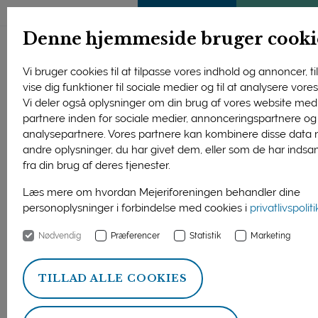
ENGLISH
MEDLEMSSIDE
KLIMATJEK
Denne hjemmeside bruger cooki
Vi bruger cookies til at tilpasse vores indhold og annoncer, til
vise dig funktioner til sociale medier og til at analysere vores 
Vi deler også oplysninger om din brug af vores website med
partnere inden for sociale medier, annonceringspartnere og
analysepartnere. Vores partnere kan kombinere disse data
andre oplysninger, du har givet dem, eller som de har indsa
fra din brug af deres tjenester.
Læs mere om hvordan Mejeriforeningen behandler dine
personoplysninger i forbindelse med cookies i
privatlivspolit
Nødvendig
Præferencer
Statistik
Marketing
Peter Staunsbæk, vicedirektør (COO) og medejer af Mammen
Mejerierne A/S, er ny formand for Foreningen Danmarks
TILLAD ALLE COOKIES
Privatmejerier. Med formandsposten følger en plads i
Mejeriforeningens bestyrelse.