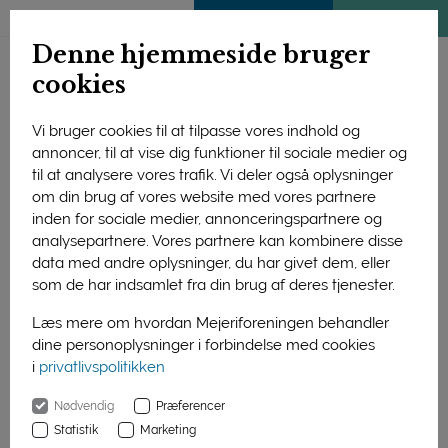
ENGLISH
MEDLEMSSIDE
KLIMATJEK
Denne hjemmeside bruger
cookies
Vi bruger cookies til at tilpasse vores indhold og
annoncer, til at vise dig funktioner til sociale medier og
til at analysere vores trafik. Vi deler også oplysninger
om din brug af vores website med vores partnere
inden for sociale medier, annonceringspartnere og
analysepartnere. Vores partnere kan kombinere disse
data med andre oplysninger, du har givet dem, eller
som de har indsamlet fra din brug af deres tjenester.
Læs mere om hvordan Mejeriforeningen behandler
dine personoplysninger i forbindelse med cookies
i
privatlivspolitikken
Forside
Nyheder
Nødvendig
Præferencer
Nu er det snart hele Danmarks ostefest – igen
Statistik
Marketing