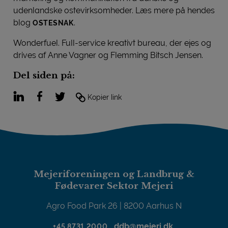
udenlandske ostevirksomheder. Læs mere på hendes
blog
.
OSTESNAK
Wonderfuel. Full-service kreativt bureau, der ejes og
drives af Anne Vagner og Flemming Bitsch Jensen.
Del siden på:
LinkedIn
Facebook
Twitter
Kopier link
Mejeriforeningen og Landbrug &
Fødevarer Sektor Mejeri
Agro Food Park 26 | 8200 Aarhus N
ddb@mejeri.dk
+45 8731 2000