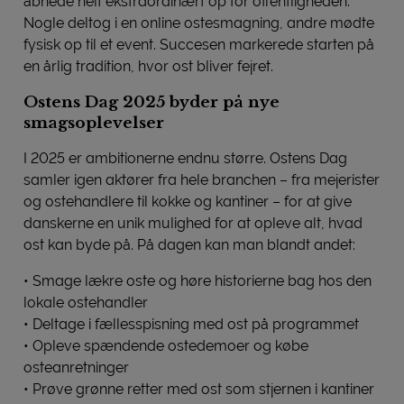
åbnede helt ekstraordinært op for offentligheden.
Nogle deltog i en online ostesmagning, andre mødte
fysisk op til et event. Succesen markerede starten på
en årlig tradition, hvor ost bliver fejret.
Ostens Dag 2025 byder på nye
smagsoplevelser
I 2025 er ambitionerne endnu større. Ostens Dag
samler igen aktører fra hele branchen – fra mejerister
og ostehandlere til kokke og kantiner – for at give
danskerne en unik mulighed for at opleve alt, hvad
ost kan byde på. På dagen kan man blandt andet:
• Smage lækre oste og høre historierne bag hos den
lokale ostehandler
• Deltage i fællesspisning med ost på programmet
• Opleve spændende ostedemoer og købe
osteanretninger
• Prøve grønne retter med ost som stjernen i kantiner