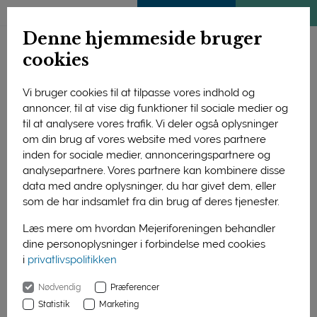
ENGLISH
MEDLEMSSIDE
KLIMATJEK
Denne hjemmeside bruger
cookies
Vi bruger cookies til at tilpasse vores indhold og
annoncer, til at vise dig funktioner til sociale medier og
til at analysere vores trafik. Vi deler også oplysninger
om din brug af vores website med vores partnere
inden for sociale medier, annonceringspartnere og
analysepartnere. Vores partnere kan kombinere disse
data med andre oplysninger, du har givet dem, eller
som de har indsamlet fra din brug af deres tjenester.
Læs mere om hvordan Mejeriforeningen behandler
dine personoplysninger i forbindelse med cookies
i
privatlivspolitikken
Forside
Nyheder
Mere amerikansk pulver til kineserne
Nødvendig
Præferencer
01. januar 2016
Statistik
Marketing