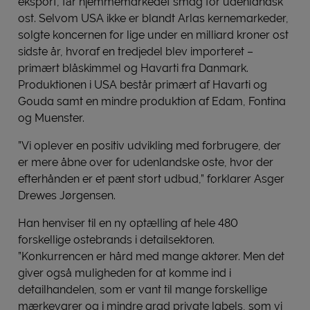
eksport, får hjemmemarkedet smag for udenlandsk
ost. Selvom USA ikke er blandt Arlas kernemarkeder,
solgte koncernen for lige under en milliard kroner ost
sidste år, hvoraf en tredjedel blev importeret –
primært blåskimmel og Havarti fra Danmark.
Produktionen i USA består primært af Havarti og
Gouda samt en mindre produktion af Edam, Fontina
og Muenster.
”Vi oplever en positiv udvikling med forbrugere, der
er mere åbne over for udenlandske oste, hvor der
efterhånden er et pænt stort udbud,” forklarer Asger
Drewes Jørgensen.
Han henviser til en ny optælling af hele 480
forskellige ostebrands i detailsektoren.
”Konkurrencen er hård med mange aktører. Men det
giver også muligheden for at komme ind i
detailhandelen, som er vant til mange forskellige
mærkevarer og i mindre grad private labels, som vi