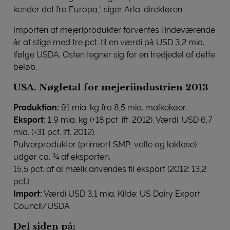
kender det fra Europa,” siger Arla-direktøren.
Importen af mejeriprodukter forventes i indeværende
år at stige med tre pct. til en værdi på USD 3,2 mia.
ifølge USDA. Osten tegner sig for en tredjedel af dette
beløb.
USA. Nøgletal for mejeriindustrien 2013
Produktion:
91 mia. kg fra 8,5 mio. malkekøer.
Eksport:
1,9 mia. kg (+18 pct. ift. 2012). Værdi: USD 6,7
mia. (+31 pct. ift. 2012).
Pulverprodukter (primært SMP, valle og laktose)
udgør ca. ¾ af eksporten.
15,5 pct. af al mælk anvendes til eksport (2012: 13,2
pct.)
Import:
Værdi USD 3,1 mia. Kilde: US Dairy Export
Council/USDA
Del siden på: