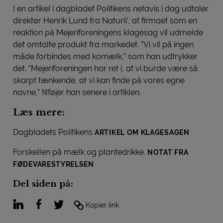
I en artikel i dagbladet Politikens netavis i dag udtaler
direktør Henrik Lund fra Naturli’, at firmaet som en
reaktion på Mejeriforeningens klagesag vil udmelde
det omtalte produkt fra markedet. ”Vi vil på ingen
måde forbindes med komælk,” som han udtrykker
det. ”Mejeriforeningen har ret i, at vi burde være så
skarpt tænkende, at vi kan finde på vores egne
navne,” tilføjer han senere i artiklen.
Læs mere:
Dagbladets Politikens
ARTIKEL OM KLAGESAGEN
Forskellen på mælk og plantedrikke.
NOTAT FRA
FØDEVARESTYRELSEN
Del siden på:
LinkedIn
Facebook
Twitter
Kopier link