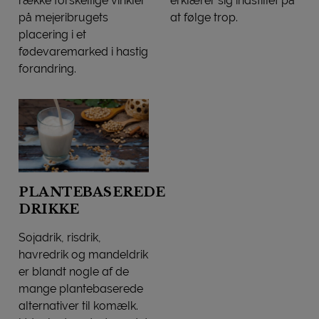
række forskellige vinkler
erklærer sig indstillet på
på mejeribrugets
at følge trop.
Mælk får selskab af planter 
placering i et
fødevaremarked i hastig
forandring.
Mejeribranchen tog et kik ind i en plantebaseret fremtid
PLANTEBASEREDE
DRIKKE
Sojadrik, risdrik,
havredrik og mandeldrik
er blandt nogle af de
mange plantebaserede
alternativer til komælk.