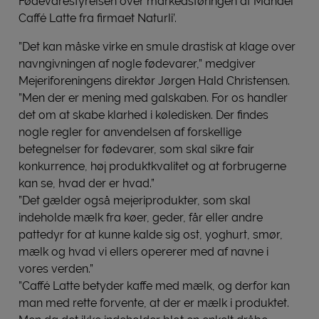
Fødevarestyrelsen over markedsføringen af Mandel
Caffé Latte fra firmaet Naturli’.
”Det kan måske virke en smule drastisk at klage over
navngivningen af nogle fødevarer,” medgiver
Mejeriforeningens direktør Jørgen Hald Christensen.
”Men der er mening med galskaben. For os handler
det om at skabe klarhed i køledisken. Der findes
nogle regler for anvendelsen af forskellige
betegnelser for fødevarer, som skal sikre fair
konkurrence, høj produktkvalitet og at forbrugerne
kan se, hvad der er hvad.”
”Det gælder også mejeriprodukter, som skal
indeholde mælk fra køer, geder, får eller andre
pattedyr for at kunne kalde sig ost, yoghurt, smør,
mælk og hvad vi ellers opererer med af navne i
vores verden.”
”Caffé Latte betyder kaffe med mælk, og derfor kan
man med rette forvente, at der er mælk i produktet.