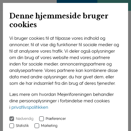
ENGLISH
MEDLEMSSIDE
KLIMATJEK
Denne hjemmeside bruger
cookies
Vi bruger cookies til at tilpasse vores indhold og
annoncer, til at vise dig funktioner til sociale medier og
til at analysere vores trafik. Vi deler også oplysninger
om din brug af vores website med vores partnere
inden for sociale medier, annonceringspartnere og
analysepartnere. Vores partnere kan kombinere disse
data med andre oplysninger, du har givet dem, eller
som de har indsamlet fra din brug af deres tjenester.
Læs mere om hvordan Mejeriforeningen behandler
dine personoplysninger i forbindelse med cookies
”I mælken er proteiner, vitaminer og mineraler sammensat på
i
privatlivspolitikken
den mest optimale måde fra naturens side i én enkelt råvare.
Derfor kan man godt forstå, at producenter fra andre
Nødvendig
Præferencer
brancher forsøger at låne lidt af mælkens gode image. Men
Statistik
Marketing
det giver ikke mening at sidestille mælk og plantedrikke. Det er