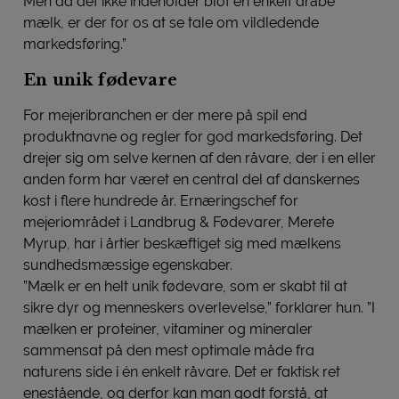
Men da det ikke indeholder blot en enkelt dråbe
mælk, er der for os at se tale om vildledende
markedsføring.”
En unik fødevare
For mejeribranchen er der mere på spil end
produktnavne og regler for god markedsføring. Det
drejer sig om selve kernen af den råvare, der i en eller
anden form har været en central del af danskernes
kost i flere hundrede år. Ernæringschef for
mejeriområdet i Landbrug & Fødevarer, Merete
Myrup, har i årtier beskæftiget sig med mælkens
sundhedsmæssige egenskaber.
”Mælk er en helt unik fødevare, som er skabt til at
sikre dyr og menneskers overlevelse,” forklarer hun. ”I
mælken er proteiner, vitaminer og mineraler
sammensat på den mest optimale måde fra
naturens side i én enkelt råvare. Det er faktisk ret
enestående, og derfor kan man godt forstå, at