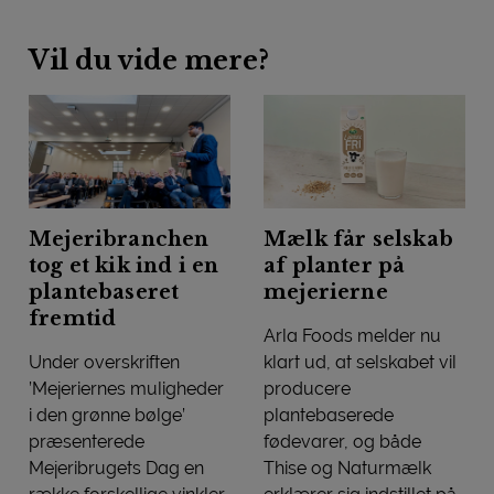
Vil du vide mere?
Mejeribranchen
Mælk får selskab
tog et kik ind i en
af planter på
plantebaseret
mejerierne
fremtid
Arla Foods melder nu
Under overskriften
klart ud, at selskabet vil
’Mejeriernes muligheder
producere
i den grønne bølge’
plantebaserede
præsenterede
fødevarer, og både
Mejeribrugets Dag en
Thise og Naturmælk