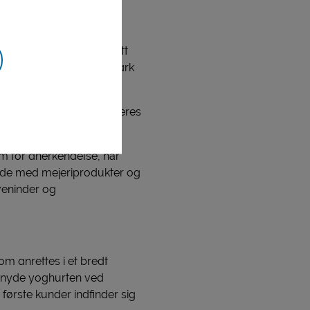
re, Christina Sejr Wiboltt
amling på Skanderborg Park
de strøm af kunder til deres
orm for anerkendelse, når
ejde med mejeriprodukter og
 veninder og
om anrettes i et bredt
n nyde yoghurten ved
 første kunder indfinder sig