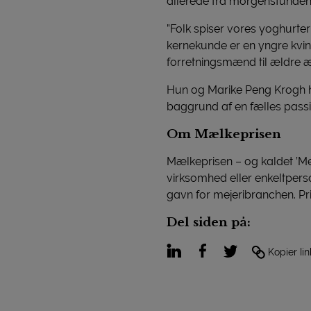
allerede fra morgenstunden
”Folk spiser vores yoghurter 
kernekunde er en yngre kvin
forretningsmænd til ældre æg
Hun og Marike Peng Krogh h
baggrund af en fælles passi
Om Mælkeprisen
Mælkeprisen – og kaldet ’Mejer
virksomhed eller enkeltperson
gavn for mejeribranchen. Pri
Del siden på:
LinkedIn
Facebook
Twitter
Kopier lin