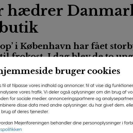
r hædrer Danmark
butik
p’ i København har fået storby
til frokost. I dag blev de to u
ret med Mejeriforeningens ’M
hjemmeside bruger cookies
til at tilpasse vores indhold og annoncer, til at vise dig funktioner 
 initiativ, som helt konkret demonstrerer udviklingspotentialet
 analysere vores trafik. Vi deler også oplysninger om din brug af 
erstøtter en sundhedstrend og har medvirket til at få moderne
nden for sociale medier, annonceringspartnere og analysepartner
initiativet mindre imponerende. Der et tale om en original idé, 
binere disse data med andre oplysninger, du har givet dem, ell
 brug af deres tjenester.
rdan Mejeriforeningen behandler dine personoplysninger i for
eriforeningens direktør, Jørgen Hald Christensen, at den ko
vspolitikken
n bliver hædret med årets ’Mælkepris’.