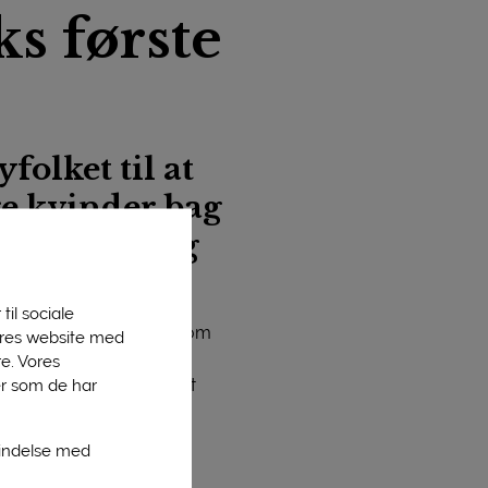
s første
folket til at
nge kvinder bag
ælkepris’ og
til sociale
 i et godt basisprodukt som
vores website med
 forbrugere til at spise
e. Vores
som helt klart fortjener et
er som de har
bindelse med
mbinerede butik og café