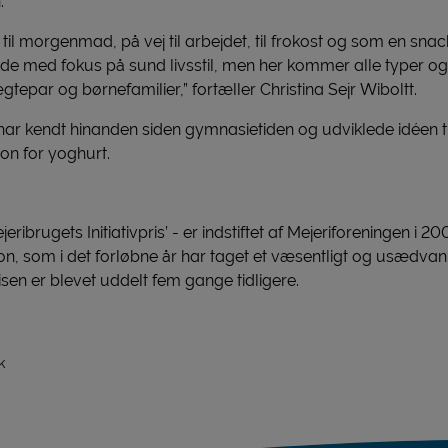
.
til morgenmad, på vej til arbejdet, til frokost og som en snac
de med fokus på sund livsstil, men her kommer alle typer og
tepar og børnefamilier,” fortæller Christina Sejr Wiboltt.
ar kendt hinanden siden gymnasietiden og udviklede idéen t
on for yoghurt.
ibrugets Initiativpris’ - er indstiftet af Mejeriforeningen i 20
, som i det forløbne år har taget et væsentligt og usædvanligt 
sen er blevet uddelt fem gange tidligere.
k