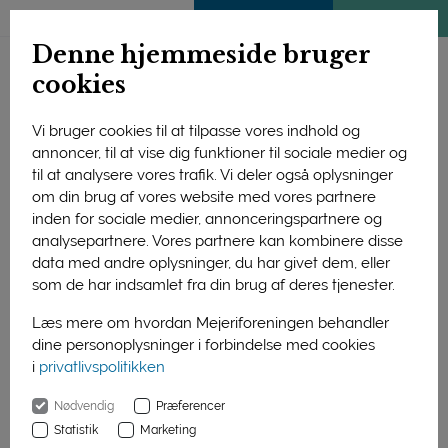
ENGLISH
MEDLEMSSIDE
KLIMATJEK
Denne hjemmeside bruger
cookies
Vi bruger cookies til at tilpasse vores indhold og
annoncer, til at vise dig funktioner til sociale medier og
til at analysere vores trafik. Vi deler også oplysninger
om din brug af vores website med vores partnere
inden for sociale medier, annonceringspartnere og
analysepartnere. Vores partnere kan kombinere disse
data med andre oplysninger, du har givet dem, eller
som de har indsamlet fra din brug af deres tjenester.
Læs mere om hvordan Mejeriforeningen behandler
dine personoplysninger i forbindelse med cookies
i
privatlivspolitikken
Forside
Nyheder
Nødvendig
Præferencer
Mammen Mejerierne køber Kirkeby Cheese Export A/S
Statistik
Marketing