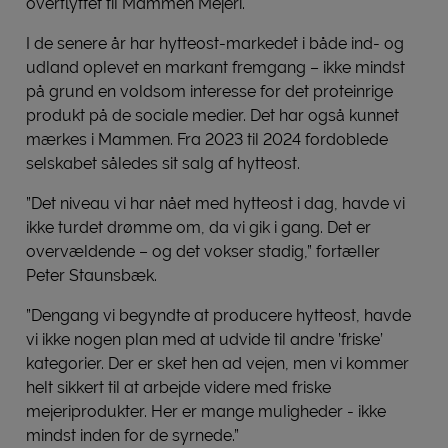
overflyttet til Mammen Mejeri.
I de senere år har hytteost-markedet i både ind- og
udland oplevet en markant fremgang – ikke mindst
på grund en voldsom interesse for det proteinrige
produkt på de sociale medier. Det har også kunnet
mærkes i Mammen. Fra 2023 til 2024 fordoblede
selskabet således sit salg af hytteost.
”Det niveau vi har nået med hytteost i dag, havde vi
ikke turdet drømme om, da vi gik i gang. Det er
overvældende – og det vokser stadig,” fortæller
Peter Staunsbæk.
”Dengang vi begyndte at producere hytteost, havde
vi ikke nogen plan med at udvide til andre ’friske’
kategorier. Der er sket hen ad vejen, men vi kommer
helt sikkert til at arbejde videre med friske
mejeriprodukter. Her er mange muligheder - ikke
mindst inden for de syrnede.”