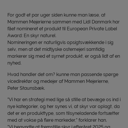
For godt et par uger siden kunne man læse, at
Mammen Mejerierne sammen med Lidl Danmark har
fået nomineret et produkt til European Private Label
Award: En skyr naturel.
Nomineringen er naturligvis opsigtsvækkende i sig
selv, men at det midtjyske ostemejeri samtidig
markerer sig med et syrnet produkt, er også lidt af en
nyhed.
Hvad handler det om? kunne man passende spørge
vicedirektør og medejer af Mammen Mejerierne,
Peter Staunsbæk.
”Vi har en strategi med lige så stille at bevæge os ind i
nye kategorier, og her synes vi, at skyr var oplagt, da
det er en produkttype, som tilsyneladende fortsætter
med at vokse på flere markeder,” forklarer han.
”Vi begyndte at fremstille skyr i efteråret 2025 og