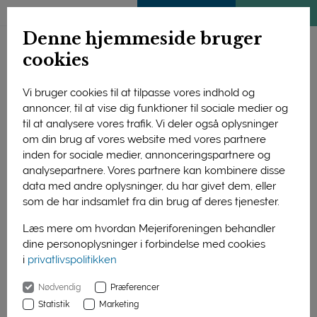
ENGLISH
MEDLEMSSIDE
KLIMATJEK
Denne hjemmeside bruger
cookies
Vi bruger cookies til at tilpasse vores indhold og
annoncer, til at vise dig funktioner til sociale medier og
til at analysere vores trafik. Vi deler også oplysninger
om din brug af vores website med vores partnere
inden for sociale medier, annonceringspartnere og
analysepartnere. Vores partnere kan kombinere disse
data med andre oplysninger, du har givet dem, eller
som de har indsamlet fra din brug af deres tjenester.
Læs mere om hvordan Mejeriforeningen behandler
dine personoplysninger i forbindelse med cookies
Mammen Mejerierne er klar med en række skyr-produkter. Fra
i
privatlivspolitikken
venstre afdelingsleder Rasmus Døssing, vicedirektør Peter
Staunsbæk og produktudvikler Finn Christensen. (Foto:
Nødvendig
Præferencer
Mammen Mejerierne).
Statistik
Marketing