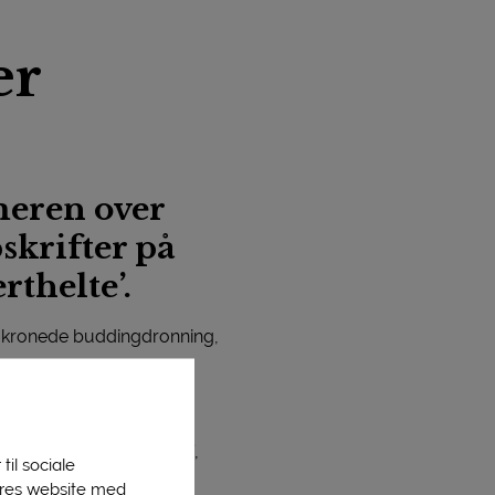
er
eren over
skrifter på
thelte’.
ukronede buddingdronning,
ne til at løbe i vand.
 ‘Mælkens desserthelte’,
til sociale
dbærgrød og is samt en
vores website med