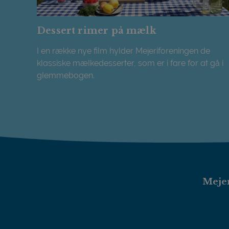
Dessert rimer på mælk
I en række nye film hylder Mejeriforeningen de
klassiske mælkedesserter, som er i fare for at gå i
glemmebogen.
Dessert rimer på mælk
Mejer