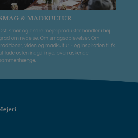
SMAG & MADKULTUR
Ost, smør og andre mejeriprodukter handler i høj
grad om nydelse. Om smagsoplevelser. Om
traditioner, viden og madkultur - og inspiration til fx
at lade osten indgå i nye, overraskende
sammenhænge.
SMAG & MADKULTUR
Mejeri