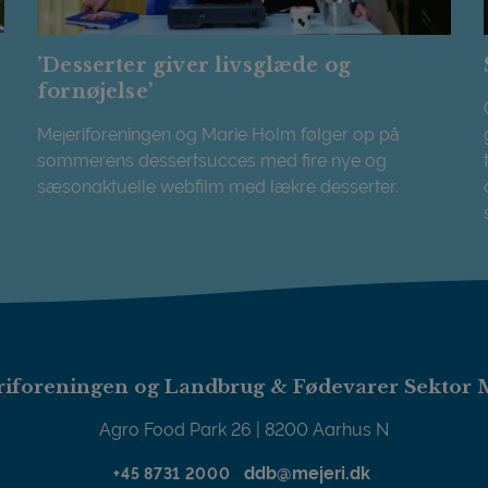
’Desserter giver livsglæde og
fornøjelse’
Mejeriforeningen og Marie Holm følger op på
sommerens dessertsucces med fire nye og
sæsonaktuelle webfilm med lækre desserter.
’Desserter giver livsglæde og fornøjelse’
iforeningen og Landbrug & Fødevarer Sektor 
Agro Food Park 26 | 8200 Aarhus N
ddb@mejeri.dk
+45 8731 2000