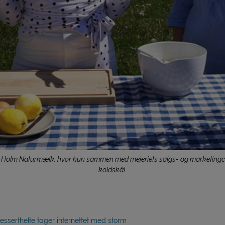
ie Holm Naturmælk, hvor hun sammen med mejeriets salgs- og marketingch
koldskål.
sserthelte tager internettet med storm