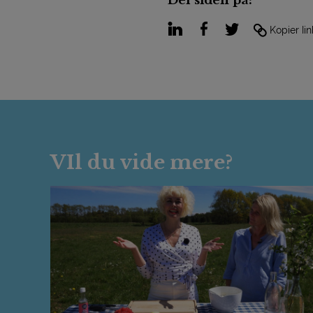
Del siden på:
LinkedIn
Facebook
Twitter
Kopier lin
VIl du vide mere?