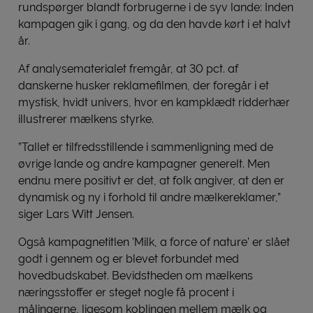
rundspørger blandt forbrugerne i de syv lande: Inden
kampagen gik i gang, og da den havde kørt i et halvt
år.
Af analysematerialet fremgår, at 30 pct. af
danskerne husker reklamefilmen, der foregår i et
mystisk, hvidt univers, hvor en kampklædt ridderhær
illustrerer mælkens styrke.
”Tallet er tilfredsstillende i sammenligning med de
øvrige lande og andre kampagner generelt. Men
endnu mere positivt er det, at folk angiver, at den er
dynamisk og ny i forhold til andre mælkereklamer,”
siger Lars Witt Jensen.
Også kampagnetitlen ’Milk, a force of nature’ er slået
godt i gennem og er blevet forbundet med
hovedbudskabet. Bevidstheden om mælkens
næringsstoffer er steget nogle få procent i
målingerne, ligesom koblingen mellem mælk og