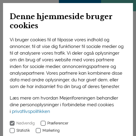
ENGLISH
MEDLEMSSIDE
KLIMATJEK
Denne hjemmeside bruger
cookies
Vi bruger cookies til at tilpasse vores indhold og
annoncer, til at vise dig funktioner til sociale medier og
til at analysere vores trafik. Vi deler også oplysninger
om din brug af vores website med vores partnere
inden for sociale medier, annonceringspartnere og
analysepartnere. Vores partnere kan kombinere disse
data med andre oplysninger, du har givet dem, eller
som de har indsamlet fra din brug af deres tjenester.
Læs mere om hvordan Mejeriforeningen behandler
dine personoplysninger i forbindelse med cookies
i
privatlivspolitikken
Forside
Nyheder
Mælkekampagne kom godt fra start
Nødvendig
Præferencer
01. januar 2016
Statistik
Marketing